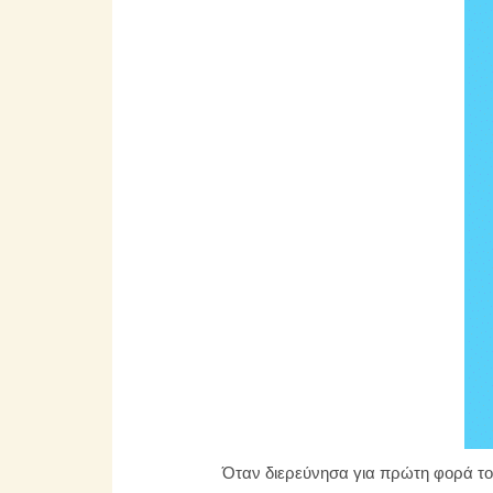
Όταν διερεύνησα για πρώτη φορά το