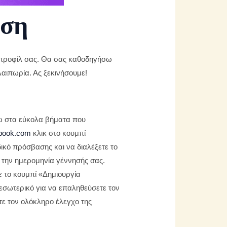
εση
ο προφίλ σας. Θα σας καθοδηγήσω
λαιπωρία. Ας ξεκινήσουμε!
σω στα εύκολα βήματα που
hbook.com
κλικ στο κουμπί
ικό πρόσβασης και να διαλέξετε το
 την ημερομηνία γέννησής σας.
ε το κουμπί «Δημιουργία
εσωτερικό για να επαληθεύσετε τον
τε τον ολόκληρο έλεγχο της