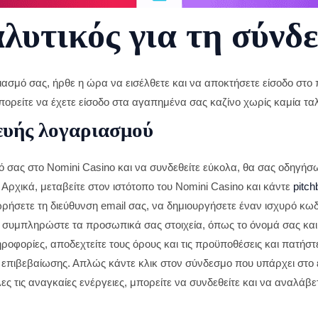
λυτικός για τη σύνδ
ασμό σας, ήρθε η ώρα να εισέλθετε και να αποκτήσετε είσοδο στ
μπορείτε να έχετε είσοδο στα αγαπημένα σας καζίνο χωρίς καμία τα
ευής λογαριασμού
ό σας στο Nomini Casino και να συνδεθείτε εύκολα, θα σας οδηγή
Αρχικά, μεταβείτε στον ιστότοπο του Nomini Casino και κάντε
pitc
ήσετε τη διεύθυνση email σας, να δημιουργήσετε έναν ισχυρό κωδ
, συμπληρώστε τα προσωπικά σας στοιχεία, όπως το όνομά σας και
ροφορίες, αποδεχτείτε τους όρους και τις προϋποθέσεις και πατήστ
 επιβεβαίωσης. Απλώς κάντε κλικ στον σύνδεσμο που υπάρχει στο 
ς τις αναγκαίες ενέργειες, μπορείτε να συνδεθείτε και να αναλάβε