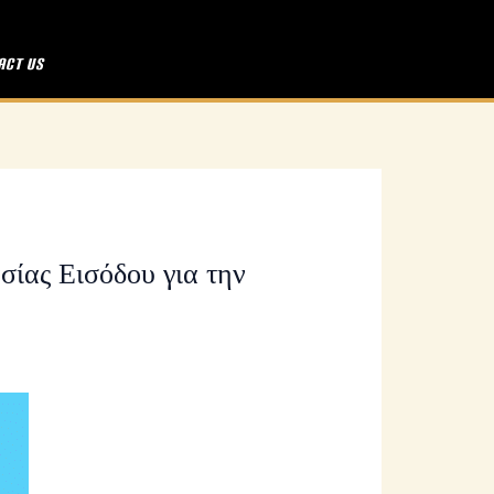
act Us
ίας Εισόδου για την