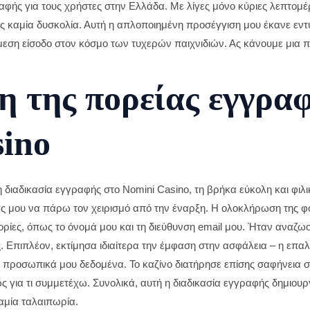
ραφής για τους χρήστες στην Ελλάδα. Με λίγες μόνο κύριες λεπτομ
ς καμία δυσκολία. Αυτή η απλοποιημένη προσέγγιση μου έκανε ε
εση είσοδο στον κόσμο των τυχερών παιχνιδιών. Ας κάνουμε μια π
 της πορείας εγγραφ
ino
διαδικασία εγγραφής στο Nomini Casino, τη βρήκα εύκολη και φιλ
τάς μου να πάρω τον χειρισμό από την έναρξη. Η ολοκλήρωση της
ίες, όπως το όνομά μου και τη διεύθυνση email μου. Ήταν αναζωο
. Επιπλέον, εκτίμησα ιδιαίτερα την έμφαση στην ασφάλεια – η επ
 προσωπικά μου δεδομένα. Το καζίνο διατήρησε επίσης σαφήνεια σχε
 για τι συμμετέχω. Συνολικά, αυτή η διαδικασία εγγραφής δημιουργ
αμία ταλαιπωρία.