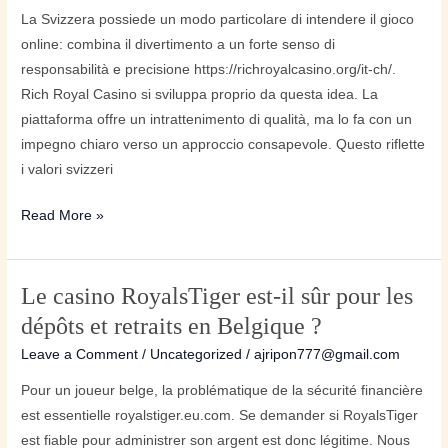
per
La Svizzera possiede un modo particolare di intendere il gioco
la
online: combina il divertimento a un forte senso di
Svizzera
responsabilità e precisione https://richroyalcasino.org/it-ch/.
con
Rich Royal Casino si sviluppa proprio da questa idea. La
Rich
piattaforma offre un intrattenimento di qualità, ma lo fa con un
Royal
impegno chiaro verso un approccio consapevole. Questo riflette
Casino
i valori svizzeri
Read More »
Le casino RoyalsTiger est-il sûr pour les
Le
casino
dépôts et retraits en Belgique ?
RoyalsTiger
Leave a Comment
/
Uncategorized
/
ajripon777@gmail.com
est-
Pour un joueur belge, la problématique de la sécurité financière
il
est essentielle royalstiger.eu.com. Se demander si RoyalsTiger
sûr
est fiable pour administrer son argent est donc légitime. Nous
pour