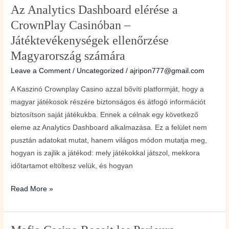
Az Analytics Dashboard elérése a
Az
Analytics
CrownPlay Casinóban –
Dashboard
Játéktevékenységek ellenőrzése
elérése
Magyarország számára
a
Leave a Comment
/
Uncategorized
/
ajripon777@gmail.com
CrownPlay
Casinóban
A Kaszinó Crownplay Casino azzal bővíti platformját, hogy a
–
magyar játékosok részére biztonságos és átfogó információt
Játéktevékenységek
biztosítson saját játékukba. Ennek a célnak egy következő
ellenőrzése
eleme az Analytics Dashboard alkalmazása. Ez a felület nem
Magyarország
pusztán adatokat mutat, hanem világos módon mutatja meg,
számára
hogyan is zajlik a játékod: mely játékokkal játszol, mekkora
időtartamot eltöltesz velük, és hogyan
Read More »
Mafia