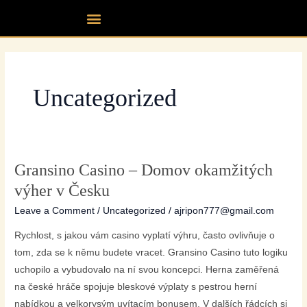
Skip
Post
Menu
Our fleet
Partner up
Contact Us
to
pagination
content
Uncategorized
Gransino Casino – Domov okamžitých
Gransino
Casino
výher v Česku
–
Leave a Comment
/
Uncategorized
/
ajripon777@gmail.com
Domov
Rychlost, s jakou vám casino vyplatí výhru, často ovlivňuje o
okamžitých
tom, zda se k němu budete vracet. Gransino Casino tuto logiku
výher
uchopilo a vybudovalo na ní svou koncepci. Herna zaměřená
v
na české hráče spojuje bleskové výplaty s pestrou herní
Česku
nabídkou a velkorysým uvítacím bonusem. V dalších řádcích si