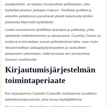
pöytäpeleihin, se tarjoaa monipuolisen pelikirjaston, joka
tyydyttää jokaisen pelaajan makuun. Värikkäät grafiikat ja
esteetön pelattavuus parantavat yleistä kokemusta tehden
jokaisesta käynnistä tyydyttävän.
Lisäksi arvostamme yksilöllisiä tarjouksia ja palkintoja, jotka
säilyttävät mielenkiintomme ja sitoutuneina. Cazimbo Casino on
erottuva ei ainoastaan suuren pelimääränsä takia, vaan myös
sitoutumisellaan pelaajatyytyväisyyteen ja vastuullisen
pelaamisen tukemiseen, mikä korostaa sen sitoutumista
Suomen markkinoille.
Kirjautumisjärjestelmän
toimintaperiaate
Kun kirjaudumme Cazimbo Casinolle, kohtaamme turvallisen
laitetodennusprosessin, joka turvaa käyttäjätilimme.