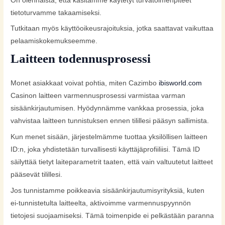
On olennaista, että käsitämme käytetyt turvatoimenpiteet
tietoturvamme takaamiseksi.
Tutkitaan myös käyttöoikeusrajoituksia, jotka saattavat vaikuttaa
pelaamiskokemukseemme.
Laitteen todennusprosessi
Monet asiakkaat voivat pohtia, miten Cazimbo
ibisworld.com
Casinon laitteen varmennusprosessi varmistaa varman
sisäänkirjautumisen. Hyödynnämme vankkaa prosessia, joka
vahvistaa laitteen tunnistuksen ennen tilillesi pääsyn sallimista.
Kun menet sisään, järjestelmämme tuottaa yksilöllisen laitteen
ID:n, joka yhdistetään turvallisesti käyttäjäprofiiliisi. Tämä ID
säilyttää tietyt laiteparametrit taaten, että vain valtuutetut laitteet
pääsevät tilillesi.
Jos tunnistamme poikkeavia sisäänkirjautumisyrityksiä, kuten
ei-tunnistetulta laitteelta, aktivoimme varmennuspyynnön
tietojesi suojaamiseksi. Tämä toimenpide ei pelkästään paranna