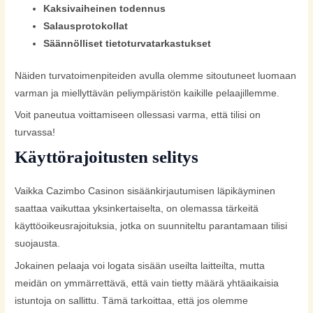
Kaksivaiheinen todennus
Salausprotokollat
Säännölliset tietoturvatarkastukset
Näiden turvatoimenpiteiden avulla olemme sitoutuneet luomaan
varman ja miellyttävän peliympäristön kaikille pelaajillemme.
Voit paneutua voittamiseen ollessasi varma, että tilisi on
turvassa!
Käyttörajoitusten selitys
Vaikka Cazimbo Casinon sisäänkirjautumisen läpikäyminen
saattaa vaikuttaa yksinkertaiselta, on olemassa tärkeitä
käyttöoikeusrajoituksia, jotka on suunniteltu parantamaan tilisi
suojausta.
Jokainen pelaaja voi logata sisään useilta laitteilta, mutta
meidän on ymmärrettävä, että vain tietty määrä yhtäaikaisia
istuntoja on sallittu. Tämä tarkoittaa, että jos olemme