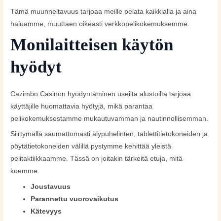
Tämä muunneltavuus tarjoaa meille pelata kaikkialla ja aina
haluamme, muuttaen oikeasti verkkopelikokemuksemme.
Monilaitteisen käytön
hyödyt
Cazimbo Casinon hyödyntäminen useilta alustoilta tarjoaa
käyttäjille huomattavia hyötyjä, mikä parantaa
pelikokemuksestamme mukautuvamman ja nautinnollisemman.
Siirtymällä saumattomasti älypuhelinten, tablettitietokoneiden ja
pöytätietokoneiden välillä pystymme kehittää yleistä
pelitaktiikkaamme. Tässä on joitakin tärkeitä etuja, mitä
koemme:
Joustavuus
Parannettu vuorovaikutus
Kätevyys