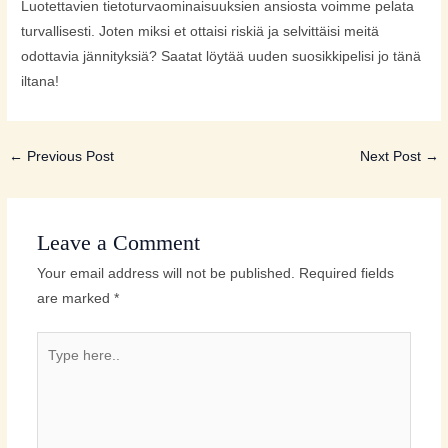
Luotettavien tietoturvaominaisuuksien ansiosta voimme pelata
turvallisesti. Joten miksi et ottaisi riskiä ja selvittäisi meitä
odottavia jännityksiä? Saatat löytää uuden suosikkipelisi jo tänä
iltana!
←
Previous Post
Next Post
→
Leave a Comment
Your email address will not be published.
Required fields
are marked
*
Type
here..