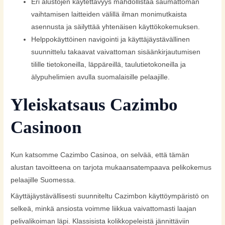
Eri alustojen käytettävyys mahdollistaa saumattoman
vaihtamisen laitteiden välillä ilman monimutkaista
asennusta ja säilyttää yhtenäisen käyttökokemuksen.
Helppokäyttöinen navigointi ja käyttäjäystävällinen
suunnittelu takaavat vaivattoman sisäänkirjautumisen
tilille tietokoneilla, läppäreillä, taulutietokoneilla ja
älypuhelimien avulla suomalaisille pelaajille.
Yleiskatsaus Cazimbo
Casinoon
Kun katsomme Cazimbo Casinoa, on selvää, että tämän
alustan tavoitteena on tarjota mukaansatempaava pelikokemus
pelaajille Suomessa.
Käyttäjäystävällisesti suunniteltu Cazimbon käyttöympäristö on
selkeä, minkä ansiosta voimme liikkua vaivattomasti laajan
pelivalikoiman läpi. Klassisista kolikkopeleistä jännittäviin