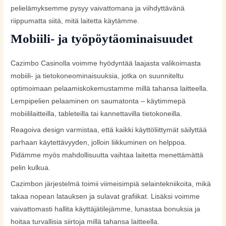
pelielämyksemme pysyy vaivattomana ja viihdyttävänä
riippumatta siitä, mitä laitetta käytämme.
Mobiili- ja työpöytäominaisuudet
Cazimbo Casinolla voimme hyödyntää laajasta valikoimasta
mobiili- ja tietokoneominaisuuksia, jotka on suunniteltu
optimoimaan pelaamiskokemustamme millä tahansa laitteella.
Lempipelien pelaaminen on saumatonta – käytimmepä
mobiililaitteilla, tableteilla tai kannettavilla tietokoneilla.
Reagoiva design varmistaa, että kaikki käyttöliittymät säilyttää
parhaan käytettävyyden, jolloin liikkuminen on helppoa.
Pidämme myös mahdollisuutta vaihtaa laitetta menettämättä
pelin kulkua.
Cazimbon järjestelmä toimii viimeisimpiä selaintekniikoita, mikä
takaa nopean latauksen ja sulavat grafiikat. Lisäksi voimme
vaivattomasti hallita käyttäjätilejämme, lunastaa bonuksia ja
hoitaa turvallisia siirtoja millä tahansa laitteella.