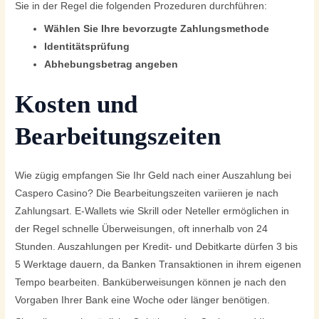
Sie in der Regel die folgenden Prozeduren durchführen:
Wählen Sie Ihre bevorzugte Zahlungsmethode
Identitätsprüfung
Abhebungsbetrag angeben
Kosten und
Bearbeitungszeiten
Wie zügig empfangen Sie Ihr Geld nach einer Auszahlung bei
Caspero Casino? Die Bearbeitungszeiten variieren je nach
Zahlungsart. E-Wallets wie Skrill oder Neteller ermöglichen in
der Regel schnelle Überweisungen, oft innerhalb von 24
Stunden. Auszahlungen per Kredit- und Debitkarte dürfen 3 bis
5 Werktage dauern, da Banken Transaktionen in ihrem eigenen
Tempo bearbeiten. Banküberweisungen können je nach den
Vorgaben Ihrer Bank eine Woche oder länger benötigen.