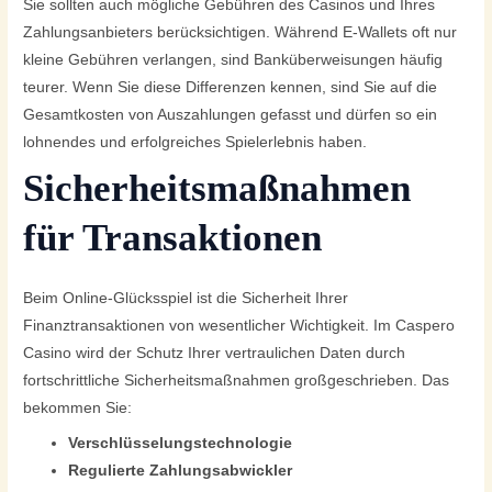
Sie sollten auch mögliche Gebühren des Casinos und Ihres
Zahlungsanbieters berücksichtigen. Während E-Wallets oft nur
kleine Gebühren verlangen, sind Banküberweisungen häufig
teurer. Wenn Sie diese Differenzen kennen, sind Sie auf die
Gesamtkosten von Auszahlungen gefasst und dürfen so ein
lohnendes und erfolgreiches Spielerlebnis haben.
Sicherheitsmaßnahmen
für Transaktionen
Beim Online-Glücksspiel ist die Sicherheit Ihrer
Finanztransaktionen von wesentlicher Wichtigkeit. Im Caspero
Casino wird der Schutz Ihrer vertraulichen Daten durch
fortschrittliche Sicherheitsmaßnahmen großgeschrieben. Das
bekommen Sie:
Verschlüsselungstechnologie
Regulierte Zahlungsabwickler