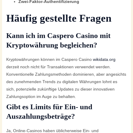
Zwei-Faktor-Authentifizierung
Häufig gestellte Fragen
Kann ich im Caspero Casino mit
Kryptowährung begleichen?
Kryptowährungen können im Caspero Casino
wikidata.org
derzeit noch nicht für Transaktionen verwendet werden.
Konventionelle Zahlungsmethoden dominieren, aber angesichts
des zunehmenden Trends zu digitalen Währungen lohnt es
sich, potenzielle zukünftige Updates zu dieser innovativen
Zahlungsoption im Auge zu behalten.
Gibt es Limits für Ein- und
Auszahlungsbeträge?
Ja, Online-Casinos haben üblicherweise Ein- und