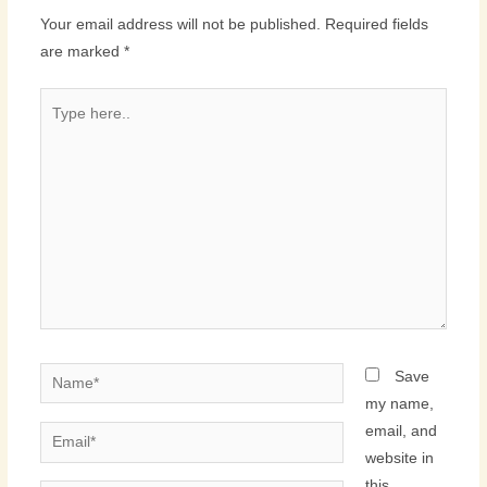
Your email address will not be published.
Required fields
are marked
*
Type
here..
Name*
Save
my name,
email, and
Email*
website in
this