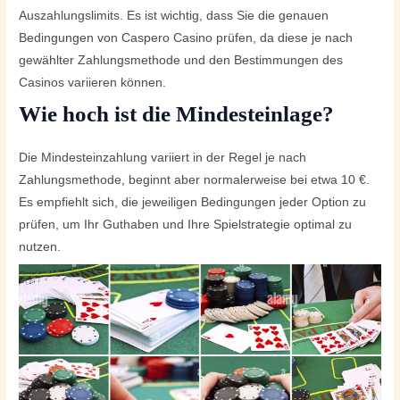
Auszahlungslimits. Es ist wichtig, dass Sie die genauen
Bedingungen von Caspero Casino prüfen, da diese je nach
gewählter Zahlungsmethode und den Bestimmungen des
Casinos variieren können.
Wie hoch ist die Mindesteinlage?
Die Mindesteinzahlung variiert in der Regel je nach
Zahlungsmethode, beginnt aber normalerweise bei etwa 10 €.
Es empfiehlt sich, die jeweiligen Bedingungen jeder Option zu
prüfen, um Ihr Guthaben und Ihre Spielstrategie optimal zu
nutzen.