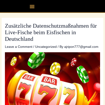
Skip
Post
Menu
Our fleet
Partner up
Contact Us
to
navigation
content
Zusätzliche Datenschutzmaßnahmen für
Live-Fische beim Eisfischen in
Deutschland
Leave a Comment
/
Uncategorized
/ By
ajripon777@gmail.com