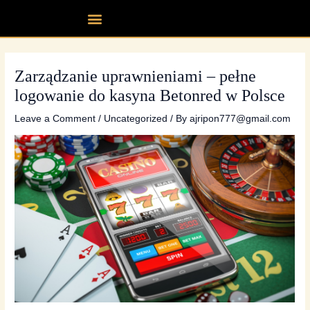
Skip
Post
Menu
Our fleet
Partner up
Contact Us
to
navigation
content
Zarządzanie uprawnieniami – pełne
logowanie do kasyna Betonred w Polsce
Leave a Comment
/
Uncategorized
/ By
ajripon777@gmail.com