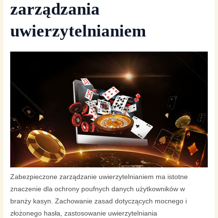
zarządzania
uwierzytelnianiem
Zabezpieczone zarządzanie uwierzytelnianiem ma istotne
znaczenie dla ochrony poufnych danych użytkowników w
branży kasyn. Zachowanie zasad dotyczących mocnego i
złożonego hasła, zastosowanie uwierzytelniania