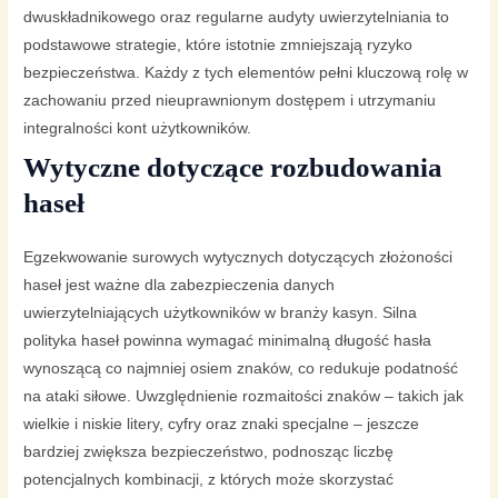
dwuskładnikowego oraz regularne audyty uwierzytelniania to
podstawowe strategie, które istotnie zmniejszają ryzyko
bezpieczeństwa. Każdy z tych elementów pełni kluczową rolę w
zachowaniu przed nieuprawnionym dostępem i utrzymaniu
integralności kont użytkowników.
Wytyczne dotyczące rozbudowania
haseł
Egzekwowanie surowych wytycznych dotyczących złożoności
haseł jest ważne dla zabezpieczenia danych
uwierzytelniających użytkowników w branży kasyn. Silna
polityka haseł powinna wymagać minimalną długość hasła
wynoszącą co najmniej osiem znaków, co redukuje podatność
na ataki siłowe. Uwzględnienie rozmaitości znaków – takich jak
wielkie i niskie litery, cyfry oraz znaki specjalne – jeszcze
bardziej zwiększa bezpieczeństwo, podnosząc liczbę
potencjalnych kombinacji, z których może skorzystać