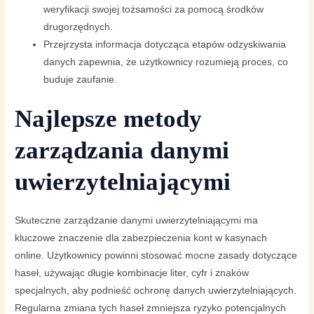
weryfikacji swojej tożsamości za pomocą środków
drugorzędnych.
Przejrzysta informacja dotycząca etapów odzyskiwania
danych zapewnia, że użytkownicy rozumieją proces, co
buduje zaufanie.
Najlepsze metody
zarządzania danymi
uwierzytelniającymi
Skuteczne zarządzanie danymi uwierzytelniającymi ma
kluczowe znaczenie dla zabezpieczenia kont w kasynach
online. Użytkownicy powinni stosować mocne zasady dotyczące
haseł, używając długie kombinacje liter, cyfr i znaków
specjalnych, aby podnieść ochronę danych uwierzytelniających.
Regularna zmiana tych haseł zmniejsza ryzyko potencjalnych