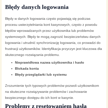
Błędy danych logowania
Błędy w danych logowania często pojawiają się podczas
procesu uwierzytelniania kont kasynowych, często z powodu
błędów wprowadzanych przez użytkownika lub problemów
systemowych. Błędy te mogą zagrozić bezpieczeństwu danych
logowania i utrudnić synchronizację logowania, co prowadzi do
frustracji użytkowników. Identyfikacja przyczyn jest kluczowa dla
skutecznego rozwiązania problemu.
Nieprawidłowa nazwa użytkownika i hasło
Blokada konta
Błędy przeglądarki lub systemu
Zrozumienie tych typowych problemów pozwoli użytkownikom
na skuteczne rozwiązywanie problemów i zachowanie
bezpiecznego dostępu do ich kont w kasynie.
Problemy z resetowaniem hasła