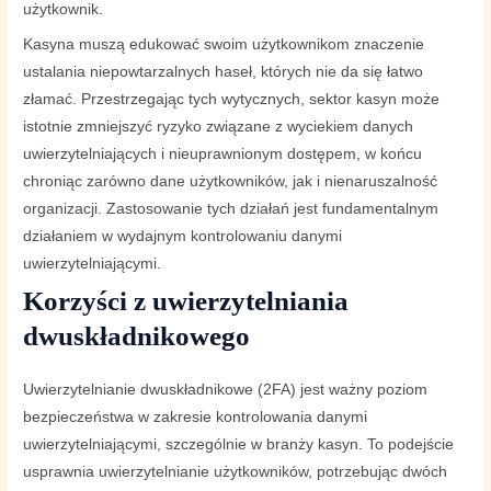
użytkownik.
Kasyna muszą edukować swoim użytkownikom znaczenie
ustalania niepowtarzalnych haseł, których nie da się łatwo
złamać. Przestrzegając tych wytycznych, sektor kasyn może
istotnie zmniejszyć ryzyko związane z wyciekiem danych
uwierzytelniających i nieuprawnionym dostępem, w końcu
chroniąc zarówno dane użytkowników, jak i nienaruszalność
organizacji. Zastosowanie tych działań jest fundamentalnym
działaniem w wydajnym kontrolowaniu danymi
uwierzytelniającymi.
Korzyści z uwierzytelniania
dwuskładnikowego
Uwierzytelnianie dwuskładnikowe (2FA) jest ważny poziom
bezpieczeństwa w zakresie kontrolowania danymi
uwierzytelniającymi, szczególnie w branży kasyn. To podejście
usprawnia uwierzytelnianie użytkowników, potrzebując dwóch