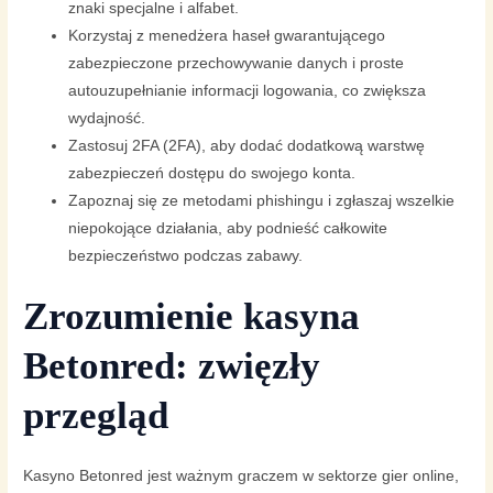
znaki specjalne i alfabet.
Korzystaj z menedżera haseł gwarantującego
zabezpieczone przechowywanie danych i proste
autouzupełnianie informacji logowania, co zwiększa
wydajność.
Zastosuj 2FA (2FA), aby dodać dodatkową warstwę
zabezpieczeń dostępu do swojego konta.
Zapoznaj się ze metodami phishingu i zgłaszaj wszelkie
niepokojące działania, aby podnieść całkowite
bezpieczeństwo podczas zabawy.
Zrozumienie kasyna
Betonred: zwięzły
przegląd
Kasyno Betonred jest ważnym graczem w sektorze gier online,