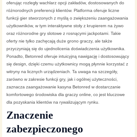
oferując rozległy wachlarz opcji zakładów, dostosowanych do
różnorodnych preferencji klientów. Platforma oferuje liczne
funkcji gier stworzonych z myślą o zwiększeniu zaangażowania
użytkowników, w tym interaktywne stoły z krupierem na żywo
oraz różnorodne gry slotowe z rosnącymi jackpotami. Takie
oferty nie tylko zachęcają duże grono graczy, ale także
przyczyniają się do ujednolicenia doświadczenia użytkownika.
Ponadto, Betonred oferuje intuicyjną nawigację i dostosowujący
się design, dzięki czemu użytkownicy mogą płynnie korzystać z
witryny na licznych urządzeniach. Ta uwaga na szczegóły,
zarówno w zakresie funkcji gry, jak i ogólnej użyteczności,
zaznacza zaangażowanie kasyna Betonred w dostarczanie
komfortowego środowiska dla graczy online, co jest kluczowe
dla pozyskania klientów na rywalizującym rynku.
Znaczenie
zabezpieczonego