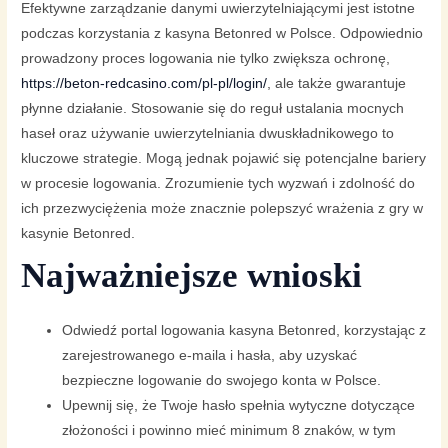
Efektywne zarządzanie danymi uwierzytelniającymi jest istotne
podczas korzystania z kasyna Betonred w Polsce. Odpowiednio
prowadzony proces logowania nie tylko zwiększa ochronę,
https://beton-redcasino.com/pl-pl/login/
, ale także gwarantuje
płynne działanie. Stosowanie się do reguł ustalania mocnych
haseł oraz używanie uwierzytelniania dwuskładnikowego to
kluczowe strategie. Mogą jednak pojawić się potencjalne bariery
w procesie logowania. Zrozumienie tych wyzwań i zdolność do
ich przezwyciężenia może znacznie polepszyć wrażenia z gry w
kasynie Betonred.
Najważniejsze wnioski
Odwiedź portal logowania kasyna Betonred, korzystając z
zarejestrowanego e-maila i hasła, aby uzyskać
bezpieczne logowanie do swojego konta w Polsce.
Upewnij się, że Twoje hasło spełnia wytyczne dotyczące
złożoności i powinno mieć minimum 8 znaków, w tym