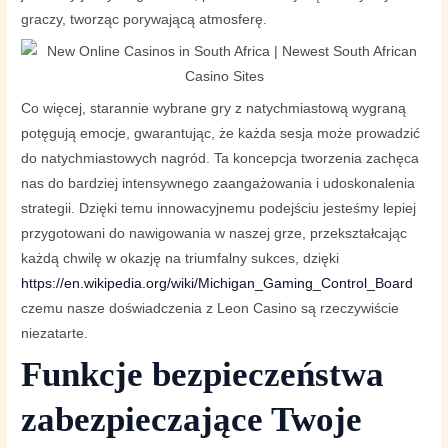
graczy, tworząc porywającą atmosferę.
Co więcej, starannie wybrane gry z natychmiastową wygraną
potęgują emocje, gwarantując, że każda sesja może prowadzić
do natychmiastowych nagród. Ta koncepcja tworzenia zachęca
nas do bardziej intensywnego zaangażowania i udoskonalenia
strategii. Dzięki temu innowacyjnemu podejściu jesteśmy lepiej
przygotowani do nawigowania w naszej grze, przekształcając
każdą chwilę w okazję na triumfalny sukces, dzięki
https://en.wikipedia.org/wiki/Michigan_Gaming_Control_Board
czemu nasze doświadczenia z Leon Casino są rzeczywiście
niezatarte.
Funkcje bezpieczeństwa
zabezpieczające Twoje