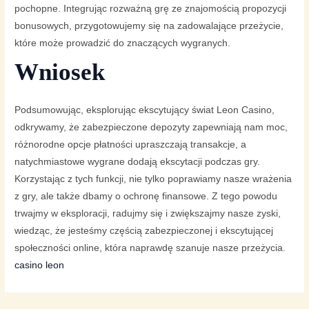
pochopne. Integrując rozważną grę ze znajomością propozycji
bonusowych, przygotowujemy się na zadowalające przeżycie,
które może prowadzić do znaczących wygranych.
Wniosek
Podsumowując, eksplorując ekscytujący świat Leon Casino,
odkrywamy, że zabezpieczone depozyty zapewniają nam moc,
różnorodne opcje płatności upraszczają transakcje, a
natychmiastowe wygrane dodają ekscytacji podczas gry.
Korzystając z tych funkcji, nie tylko poprawiamy nasze wrażenia
z gry, ale także dbamy o ochronę finansowe. Z tego powodu
trwajmy w eksploracji, radujmy się i zwiększajmy nasze zyski,
wiedząc, że jesteśmy częścią zabezpieczonej i ekscytującej
społeczności online, która naprawdę szanuje nasze przeżycia.
casino leon