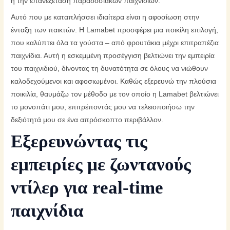
ή την επανεξέταση παραδοσιακών παιχνιδιών.
Αυτό που με καταπλήσσει ιδιαίτερα είναι η αφοσίωση στην
ένταξη των παικτών. Η Lamabet προσφέρει μια ποικίλη επιλογή,
που καλύπτει όλα τα γούστα – από φρουτάκια μέχρι επιτραπέζια
παιχνίδια. Αυτή η εσκεμμένη προσέγγιση βελτιώνει την εμπειρία
του παιχνιδιού, δίνοντας τη δυνατότητα σε όλους να νιώθουν
καλοδεχούμενοι και αφοσιωμένοι. Καθώς εξερευνώ την πλούσια
ποικιλία, θαυμάζω τον μέθοδο με τον οποίο η Lamabet βελτιώνει
το μονοπάτι μου, επιτρέποντάς μου να τελειοποιήσω την
δεξιότητά μου σε ένα απρόσκοπτο περιβάλλον.
Εξερευνώντας τις
εμπειρίες με ζωντανούς
ντίλερ για real-time
παιχνίδια