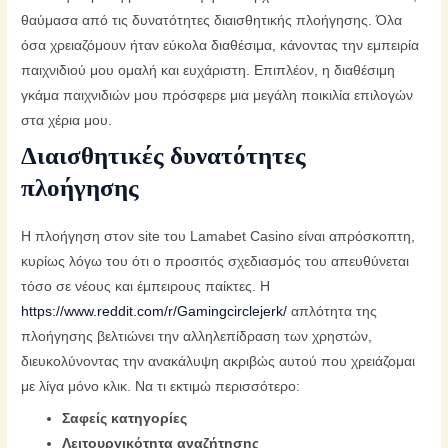
θαύμασα από τις δυνατότητες διαισθητικής πλοήγησης. Όλα
όσα χρειαζόμουν ήταν εύκολα διαθέσιμα, κάνοντας την εμπειρία
παιχνιδιού μου ομαλή και ευχάριστη. Επιπλέον, η διαθέσιμη
γκάμα παιχνιδιών μου πρόσφερε μια μεγάλη ποικιλία επιλογών
στα χέρια μου.
Διαισθητικές δυνατότητες
πλοήγησης
Η πλοήγηση στον site του Lamabet Casino είναι απρόσκοπτη,
κυρίως λόγω του ότι ο προσιτός σχεδιασμός του απευθύνεται
τόσο σε νέους και έμπειρους παίκτες. Η
https://www.reddit.com/r/Gamingcirclejerk/
απλότητα της
πλοήγησης βελτιώνει την αλληλεπίδραση των χρηστών,
διευκολύνοντας την ανακάλυψη ακριβώς αυτού που χρειάζομαι
με λίγα μόνο κλικ. Να τι εκτιμώ περισσότερο:
Σαφείς κατηγορίες
Λειτουργικότητα αναζήτησης