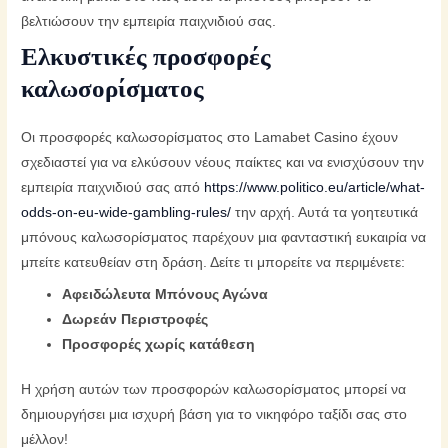
βελτιώσουν την εμπειρία παιχνιδιού σας.
Ελκυστικές προσφορές
καλωσορίσματος
Οι προσφορές καλωσορίσματος στο Lamabet Casino έχουν
σχεδιαστεί για να ελκύσουν νέους παίκτες και να ενισχύσουν την
εμπειρία παιχνιδιού σας από
https://www.politico.eu/article/what-
odds-on-eu-wide-gambling-rules/
την αρχή. Αυτά τα γοητευτικά
μπόνους καλωσορίσματος παρέχουν μια φανταστική ευκαιρία να
μπείτε κατευθείαν στη δράση. Δείτε τι μπορείτε να περιμένετε:
Αφειδώλευτα Μπόνους Αγώνα
Δωρεάν Περιστροφές
Προσφορές χωρίς κατάθεση
Η χρήση αυτών των προσφορών καλωσορίσματος μπορεί να
δημιουργήσει μια ισχυρή βάση για το νικηφόρο ταξίδι σας στο
μέλλον!