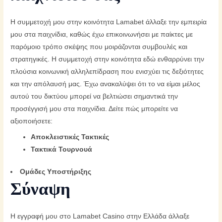
Η συμμετοχή μου στην κοινότητα Lamabet άλλαξε την εμπειρία
μου στα παιχνίδια, καθώς έχω επικοινωνήσει με παίκτες με
παρόμοιο τρόπο σκέψης που μοιράζονται συμβουλές και
στρατηγικές. Η συμμετοχή στην κοινότητα εδώ ενθαρρύνει την
πλούσια κοινωνική αλληλεπίδραση που ενισχύει τις δεξιότητες
και την απόλαυσή μας. Έχω ανακαλύψει ότι το να είμαι μέλος
αυτού του δικτύου μπορεί να βελτιώσει σημαντικά την
προσέγγισή μου στα παιχνίδια. Δείτε πώς μπορείτε να
αξιοποιήσετε:
Αποκλειστικές Τακτικές
Τακτικά Τουρνουά
Ομάδες Υποστήριξης
Σύναψη
Η εγγραφή μου στο Lamabet Casino στην Ελλάδα άλλαξε