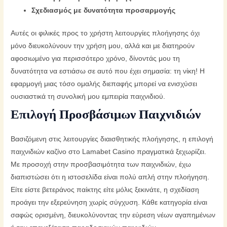
Σχεδιασμός με δυνατότητα προσαρμογής
Αυτές οι φιλικές προς το χρήστη λειτουργίες πλοήγησης όχι
μόνο διευκολύνουν την χρήση μου, αλλά και με διατηρούν
αφοσιωμένο για περισσότερο χρόνο, δίνοντάς μου τη
δυνατότητα να εστιάσω σε αυτό που έχει σημασία: τη νίκη! Η
εφαρμογή μιας τόσο ομαλής διεπαφής μπορεί να ενισχύσει
ουσιαστικά τη συνολική μου εμπειρία παιχνιδιού.
Επιλογή Προσβάσιμων Παιχνιδιών
Βασιζόμενη στις λειτουργίες διαισθητικής πλοήγησης, η επιλογή
παιχνιδιών καζίνο στο Lamabet Casino πραγματικά ξεχωρίζει.
Με προσοχή στην προσβασιμότητα των παιχνιδιών, έχω
διαπιστώσει ότι η ιστοσελίδα είναι πολύ απλή στην πλοήγηση.
Είτε είστε βετεράνος παίκτης είτε μόλις ξεκινάτε, η σχεδίαση
προάγει την εξερεύνηση χωρίς σύγχυση. Κάθε κατηγορία είναι
σαφώς ορισμένη, διευκολύνοντας την εύρεση νέων αγαπημένων