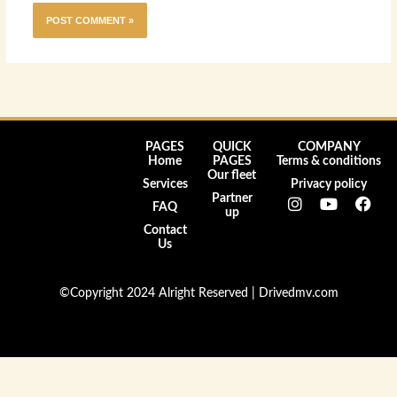
PAGES
QUICK
COMPANY
Home
PAGES
Terms & conditions
Our fleet
Services
Privacy policy
I
Y
F
Partner
FAQ
n
o
a
up
s
u
c
Contact
t
t
e
Us
a
u
b
g
b
o
r
e
o
©Copyright 2024 Alright Reserved | Drivedmv.com
a
k
m