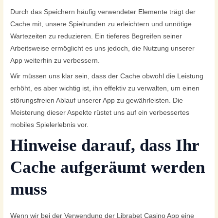
Durch das Speichern häufig verwendeter Elemente trägt der
Cache mit, unsere Spielrunden zu erleichtern und unnötige
Wartezeiten zu reduzieren. Ein tieferes Begreifen seiner
Arbeitsweise ermöglicht es uns jedoch, die Nutzung unserer
App weiterhin zu verbessern.
Wir müssen uns klar sein, dass der Cache obwohl die Leistung
erhöht, es aber wichtig ist, ihn effektiv zu verwalten, um einen
störungsfreien Ablauf unserer App zu gewährleisten. Die
Meisterung dieser Aspekte rüstet uns auf ein verbessertes
mobiles Spielerlebnis vor.
Hinweise darauf, dass Ihr
Cache aufgeräumt werden
muss
Wenn wir bei der Verwendung der Librabet Casino App eine