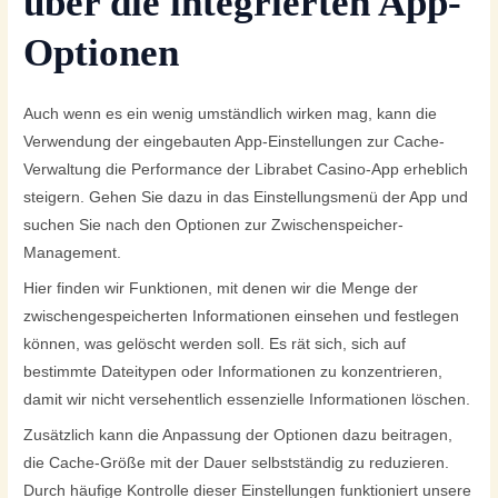
über die integrierten App-
Optionen
Auch wenn es ein wenig umständlich wirken mag, kann die
Verwendung der eingebauten App-Einstellungen zur Cache-
Verwaltung die Performance der Librabet Casino-App erheblich
steigern. Gehen Sie dazu in das Einstellungsmenü der App und
suchen Sie nach den Optionen zur Zwischenspeicher-
Management.
Hier finden wir Funktionen, mit denen wir die Menge der
zwischengespeicherten Informationen einsehen und festlegen
können, was gelöscht werden soll. Es rät sich, sich auf
bestimmte Dateitypen oder Informationen zu konzentrieren,
damit wir nicht versehentlich essenzielle Informationen löschen.
Zusätzlich kann die Anpassung der Optionen dazu beitragen,
die Cache-Größe mit der Dauer selbstständig zu reduzieren.
Durch häufige Kontrolle dieser Einstellungen funktioniert unsere