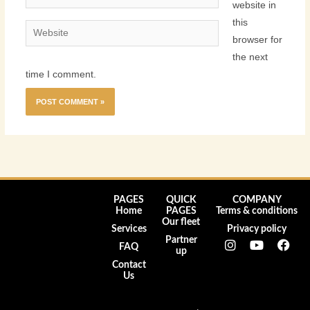
website in
this
Website
browser for
the next
time I comment.
PAGES
QUICK
COMPANY
Home
PAGES
Terms & conditions
Our fleet
Services
Privacy policy
I
Y
F
Partner
FAQ
n
o
a
up
s
u
c
Contact
t
t
e
Us
a
u
b
g
b
o