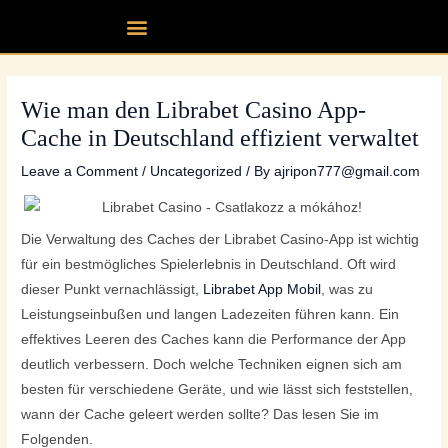
Skip
Post
Menu
Our fleet
Partner up
Contact Us
to
navigation
content
Wie man den Librabet Casino App-
Cache in Deutschland effizient verwaltet
Leave a Comment
/
Uncategorized
/ By
ajripon777@gmail.com
Die Verwaltung des Caches der Librabet Casino-App ist wichtig
für ein bestmögliches Spielerlebnis in Deutschland. Oft wird
dieser Punkt vernachlässigt,
Librabet App Mobil
, was zu
Leistungseinbußen und langen Ladezeiten führen kann. Ein
effektives Leeren des Caches kann die Performance der App
deutlich verbessern. Doch welche Techniken eignen sich am
besten für verschiedene Geräte, und wie lässt sich feststellen,
wann der Cache geleert werden sollte? Das lesen Sie im
Folgenden.