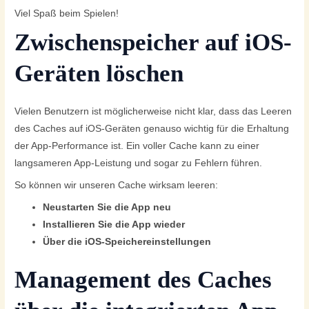
Viel Spaß beim Spielen!
Zwischenspeicher auf iOS-
Geräten löschen
Vielen Benutzern ist möglicherweise nicht klar, dass das Leeren
des Caches auf iOS-Geräten genauso wichtig für die Erhaltung
der App-Performance ist. Ein voller Cache kann zu einer
langsameren App-Leistung und sogar zu Fehlern führen.
So können wir unseren Cache wirksam leeren:
Neustarten Sie die App neu
Installieren Sie die App wieder
Über die iOS-Speichereinstellungen
Management des Caches