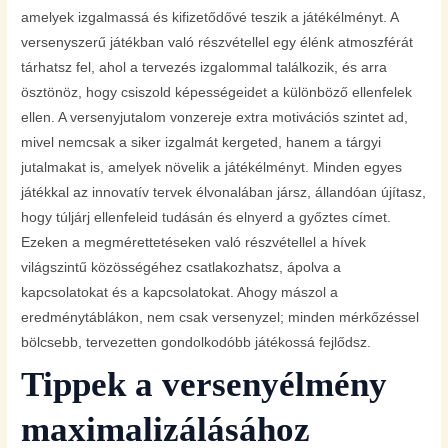
amelyek izgalmassá és kifizetődővé teszik a játékélményt. A
versenyszerű játékban való részvétellel egy élénk atmoszférát
tárhatsz fel, ahol a tervezés izgalommal találkozik, és arra
ösztönöz, hogy csiszold képességeidet a különböző ellenfelek
ellen. A versenyjutalom vonzereje extra motivációs szintet ad,
mivel nemcsak a siker izgalmát kergeted, hanem a tárgyi
jutalmakat is, amelyek növelik a játékélményt. Minden egyes
játékkal az innovatív tervek élvonalában jársz, állandóan újítasz,
hogy túljárj ellenfeleid tudásán és elnyerd a győztes címet.
Ezeken a megmérettetéseken való részvétellel a hívek
világszintű közösségéhez csatlakozhatsz, ápolva a
kapcsolatokat és a kapcsolatokat. Ahogy mászol a
eredménytáblákon, nem csak versenyzel; minden mérkőzéssel
bölcsebb, tervezetten gondolkodóbb játékossá fejlődsz.
Tippek a versenyélmény
maximalizálásához