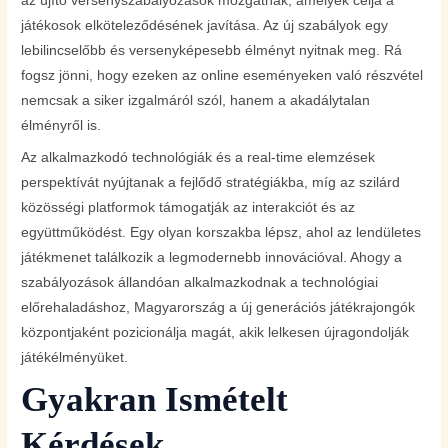
az újító versenyszabályozások mozgatnak, amelyek célja a
játékosok elköteleződésének javítása. Az új szabályok egy
lebilincselőbb és versenyképesebb élményt nyitnak meg. Rá
fogsz jönni, hogy ezeken az online eseményeken való részvétel
nemcsak a siker izgalmáról szól, hanem a akadálytalan
élményről is.
Az alkalmazkodó technológiák és a real-time elemzések
perspektívát nyújtanak a fejlődő stratégiákba, míg az szilárd
közösségi platformok támogatják az interakciót és az
együttműködést. Egy olyan korszakba lépsz, ahol az lendületes
játékmenet találkozik a legmodernebb innovációval. Ahogy a
szabályozások állandóan alkalmazkodnak a technológiai
előrehaladáshoz, Magyarország a új generációs játékrajongók
központjaként pozicionálja magát, akik lelkesen újragondolják
játékélményüket.
Gyakran Ismételt
Kérdések