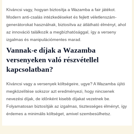
Kíváncsi vagy, hogyan biztosítja a Wazamba a fair játékot.
Modern anti-csalás intézkedéseket és fejlett véletlenszám-
generátorokat használnak, biztosítva az átlátható élményt, ahol
az innováció találkozik a megbízhatósággal, így a verseny
izgalmas és manipulációmentes marad.
Vannak-e díjak a Wazamba
versenyeken való részvétellel
kapcsolatban?
Kíváncsi vagy a versenyek költségeire, ugye? A Wazamba újító
megközelítése sokszor azt eredményezi, hogy nincsenek
nevezési díjak, de időnként kisebb díjakat vezetnek be.
Folyamatosan biztosítják az izgalmas, tisztességes élményt, így
érdemes a minimális költséget, amivel szembesülhetsz.