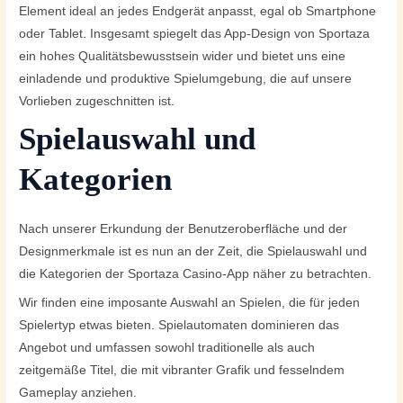
Element ideal an jedes Endgerät anpasst, egal ob Smartphone
oder Tablet. Insgesamt spiegelt das App-Design von Sportaza
ein hohes Qualitätsbewusstsein wider und bietet uns eine
einladende und produktive Spielumgebung, die auf unsere
Vorlieben zugeschnitten ist.
Spielauswahl und
Kategorien
Nach unserer Erkundung der Benutzeroberfläche und der
Designmerkmale ist es nun an der Zeit, die Spielauswahl und
die Kategorien der Sportaza Casino-App näher zu betrachten.
Wir finden eine imposante Auswahl an Spielen, die für jeden
Spielertyp etwas bieten. Spielautomaten dominieren das
Angebot und umfassen sowohl traditionelle als auch
zeitgemäße Titel, die mit vibranter Grafik und fesselndem
Gameplay anziehen.