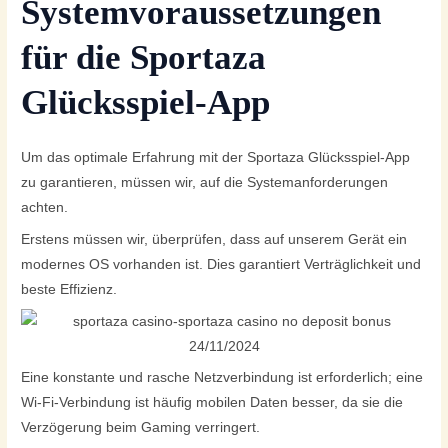
Systemvoraussetzungen
für die Sportaza
Glücksspiel-App
Um das optimale Erfahrung mit der Sportaza Glücksspiel-App
zu garantieren, müssen wir, auf die Systemanforderungen
achten.
Erstens müssen wir, überprüfen, dass auf unserem Gerät ein
modernes OS vorhanden ist. Dies garantiert Verträglichkeit und
beste Effizienz.
Eine konstante und rasche Netzverbindung ist erforderlich; eine
Wi-Fi-Verbindung ist häufig mobilen Daten besser, da sie die
Verzögerung beim Gaming verringert.