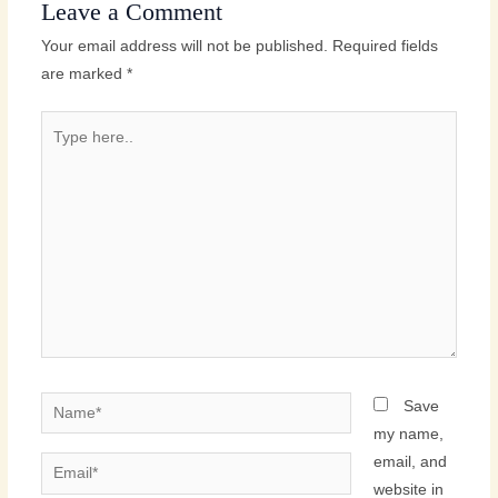
Leave a Comment
Your email address will not be published.
Required fields
are marked
*
Type
here..
Name*
Save
my name,
email, and
Email*
website in