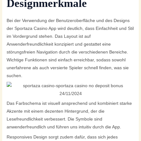
Designmerkmale
Bei der Verwendung der Benutzeroberfläche und des Designs
der Sportaza Casino App wird deutlich, dass Einfachheit und Stil
im Vordergrund stehen. Das Layout ist auf
Anwenderfreundlichkeit konzipiert und gestattet eine
störungsfreien Navigation durch die verschiedenen Bereiche.
Wichtige Funktionen sind einfach erreichbar, sodass sowohl
unerfahrene als auch versierte Spieler schnell finden, was sie
suchen.
Das Farbschema ist visuell ansprechend und kombiniert starke
Akzente mit einem dezenten Hintergrund, der die
Lesefreundlichkeit verbessert. Die Symbole sind
anwenderfreundlich und führen uns intuitiv durch die App.
Responsives Design sorgt zudem dafür, dass sich jedes