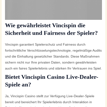
Wie gewährleistet Vincispin die
Sicherheit und Fairness der Spieler?
Vincispin garantiert Spielerschutz und Fairness durch
fortschrittliche Verschlüsselungstechnologie, regelmäßige Audits
und die Einhaltung gesetzlicher Standards. Diese Maßnahmen
sichern nicht nur Ihre privaten Daten, sondern gewährleisten
auch ein faires Spielerlebnis und stärken Ihr Vertrauen ins Spiel.
Bietet Vincispin Casino Live-Dealer-
Spiele an?
Ja, Vincispin Casino stellt zur Verfügung Live-Dealer-Spiele
bereit und bereichert Ihr Spielerlebnis durch Interaktion in