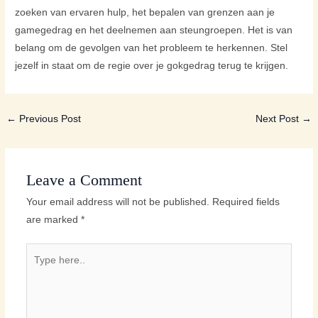
zoeken van ervaren hulp, het bepalen van grenzen aan je
gamegedrag en het deelnemen aan steungroepen. Het is van
belang om de gevolgen van het probleem te herkennen. Stel
jezelf in staat om de regie over je gokgedrag terug te krijgen.
←
Previous Post
Next Post
→
Leave a Comment
Your email address will not be published.
Required fields
are marked
*
Type
here..