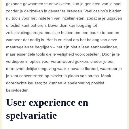
gezonde gewoonten te ontwikkelen, kun je genieten van je spel
zonder je geldzaken in gevaar te brengen. Veel casino’s bieden
nu tools voor het instellen van inzetlimieten, zodat je je uitgaven
effectief kunt beheren. Bovendien kan toegang tot
zelfuitsluitingsprogramma’s je helpen om een pauze te nemen
wanneer dat nodig is. Het is cruciaal om het belang van deze
maatregelen te begrijpen – het zijn niet alleen aanbevelingen,
maar essentiële tools die je veiligheid vooropstellen. Door je te
verdiepen in opties voor verantwoord gokken, creëer je een
milieuvriendelijke omgeving waar innovatie floreert, waardoor je
je kunt concentreren op plezier in plaats van stress. Maak
doordachte keuzes; ze kunnen je spelervaring positief
beïnvloeden.
User experience en
spelvariatie