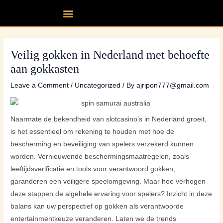
Skip
Post
Menu
Our fleet
Partner up
Contact Us
to
navigation
content
Veilig gokken in Nederland met behoefte
aan gokkasten
Leave a Comment
/
Uncategorized
/ By
ajripon777@gmail.com
Naarmate de bekendheid van slotcasino’s in Nederland groeit,
is het essentieel om rekening te houden met hoe de
bescherming en beveiliging van spelers verzekerd kunnen
worden. Vernieuwende beschermingsmaatregelen, zoals
leeftijdsverificatie en tools voor verantwoord gokken,
garanderen een veiligere speelomgeving. Maar hoe verhogen
deze stappen de algehele ervaring voor spelers? Inzicht in deze
balans kan uw perspectief op gokken als verantwoorde
entertainmentkeuze veranderen. Laten we de trends