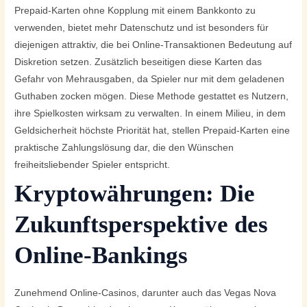
Prepaid-Karten ohne Kopplung mit einem Bankkonto zu
verwenden, bietet mehr Datenschutz und ist besonders für
diejenigen attraktiv, die bei Online-Transaktionen Bedeutung auf
Diskretion setzen. Zusätzlich beseitigen diese Karten das
Gefahr von Mehrausgaben, da Spieler nur mit dem geladenen
Guthaben zocken mögen. Diese Methode gestattet es Nutzern,
ihre Spielkosten wirksam zu verwalten. In einem Milieu, in dem
Geldsicherheit höchste Priorität hat, stellen Prepaid-Karten eine
praktische Zahlungslösung dar, die den Wünschen
freiheitsliebender Spieler entspricht.
Kryptowährungen: Die
Zukunftsperspektive des
Online-Bankings
Zunehmend Online-Casinos, darunter auch das Vegas Nova