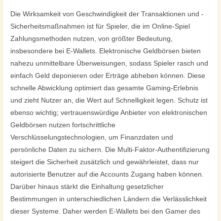
Die Wirksamkeit von Geschwindigkeit der Transaktionen und -
Sicherheitsmaßnahmen ist für Spieler, die im Online-Spiel
Zahlungsmethoden nutzen, von größter Bedeutung,
insbesondere bei E-Wallets. Elektronische Geldbörsen bieten
nahezu unmittelbare Überweisungen, sodass Spieler rasch und
einfach Geld deponieren oder Erträge abheben können. Diese
schnelle Abwicklung optimiert das gesamte Gaming-Erlebnis
und zieht Nutzer an, die Wert auf Schnelligkeit legen. Schutz ist
ebenso wichtig; vertrauenswürdige Anbieter von elektronischen
Geldbörsen nutzen fortschrittliche
Verschlüsselungstechnologien, um Finanzdaten und
persönliche Daten zu sichern. Die Multi-Faktor-Authentifizierung
steigert die Sicherheit zusätzlich und gewährleistet, dass nur
autorisierte Benutzer auf die Accounts Zugang haben können.
Darüber hinaus stärkt die Einhaltung gesetzlicher
Bestimmungen in unterschiedlichen Ländern die Verlässlichkeit
dieser Systeme. Daher werden E-Wallets bei den Gamer des