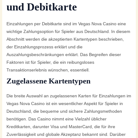
und Debitkarte
Einzahlungen per Debitkarte sind im Vegas Nova Casino eine
wichtige Zahlungsoption für Spieler aus Deutschland. In diesem
Abschnitt werden die akzeptierten Kartentypen beschrieben,
der Einzahlungsprozess erklärt und die
Auszahlungsbeschränkungen erklärt. Das Begreifen dieser
Faktoren ist für Spieler, die ein reibungsloses
Transaktionserlebnis wünschen, essentiell.
Zugelassene Kartentypen
Die breite Auswahl an zugelassenen Karten für Einzahlungen im
Vegas Nova Casino ist ein wesentlicher Aspekt für Spieler in
Deutschland, die bequeme und sichere Zahlungsmethoden
benötigen. Das Casino nimmt eine Vielzahl üblicher
Kreditkarten, darunter Visa und MasterCard, die für ihre
Zuverlässigkeit und globale Akzeptanz bekannt sind. Darüber