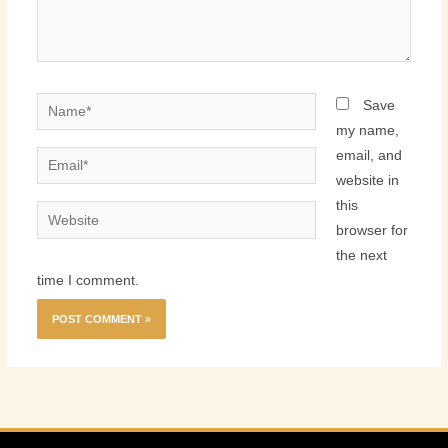
Name*
Save
my name,
email, and
Email*
website in
this
Website
browser for
the next
time I comment.