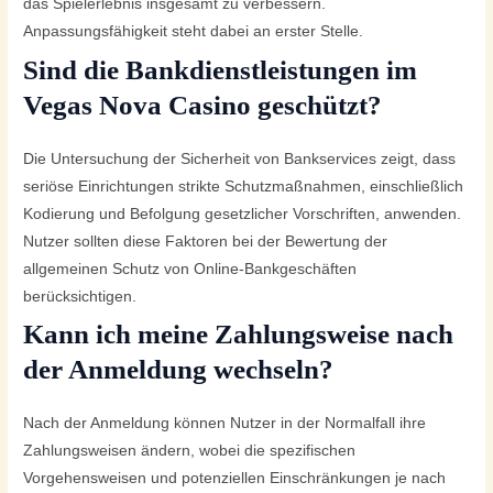
das Spielerlebnis insgesamt zu verbessern.
Anpassungsfähigkeit steht dabei an erster Stelle.
Sind die Bankdienstleistungen im
Vegas Nova Casino geschützt?
Die Untersuchung der Sicherheit von Bankservices zeigt, dass
seriöse Einrichtungen strikte Schutzmaßnahmen, einschließlich
Kodierung und Befolgung gesetzlicher Vorschriften, anwenden.
Nutzer sollten diese Faktoren bei der Bewertung der
allgemeinen Schutz von Online-Bankgeschäften
berücksichtigen.
Kann ich meine Zahlungsweise nach
der Anmeldung wechseln?
Nach der Anmeldung können Nutzer in der Normalfall ihre
Zahlungsweisen ändern, wobei die spezifischen
Vorgehensweisen und potenziellen Einschränkungen je nach