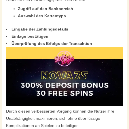
Zugriff auf den Bankbereich
Auswahl des Kartentyps
Eingabe der Zahlungsdetails
Einlage bestätigen
Überprüfung des Erfolgs der Transaktion
Durch diesen verbesserten Vorgang können die Nutzer ihre
Unabhängigkeit maximieren, sich ohne überflüssige
Komplikationen an Spielen zu beteiligen.