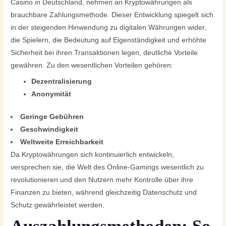
Casino in Deutschland, nehmen an Kryptowährungen als
brauchbare Zahlungsmethode. Dieser Entwicklung spiegelt sich
in der steigenden Hinwendung zu digitalen Währungen wider,
die Spielern, die Bedeutung auf Eigenständigkeit und erhöhte
Sicherheit bei ihren Transaktionen legen, deutliche Vorteile
gewähren. Zu den wesentlichen Vorteilen gehören:
Dezentralisierung
Anonymität
Geringe Gebühren
Geschwindigkeit
Weltweite Erreichbarkeit
Da Kryptowährungen sich kontinuierlich entwickeln,
versprechen sie, die Welt des Online-Gamings wesentlich zu
revolutionieren und den Nutzern mehr Kontrolle über ihre
Finanzen zu bieten, während gleichzeitig Datenschutz und
Schutz gewährleistet werden.