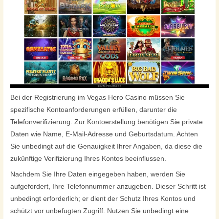
Bei der Registrierung im Vegas Hero Casino müssen Sie
spezifische Kontoanforderungen erfüllen, darunter die
Telefonverifizierung. Zur Kontoerstellung benötigen Sie private
Daten wie Name, E-Mail-Adresse und Geburtsdatum. Achten
Sie unbedingt auf die Genauigkeit Ihrer Angaben, da diese die
zukünftige Verifizierung Ihres Kontos beeinflussen.
Nachdem Sie Ihre Daten eingegeben haben, werden Sie
aufgefordert, Ihre Telefonnummer anzugeben. Dieser Schritt ist
unbedingt erforderlich; er dient der Schutz Ihres Kontos und
schützt vor unbefugten Zugriff. Nutzen Sie unbedingt eine