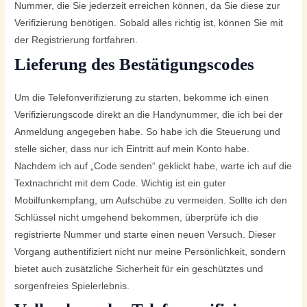
Nummer, die Sie jederzeit erreichen können, da Sie diese zur
Verifizierung benötigen. Sobald alles richtig ist, können Sie mit
der Registrierung fortfahren.
Lieferung des Bestätigungscodes
Um die Telefonverifizierung zu starten, bekomme ich einen
Verifizierungscode direkt an die Handynummer, die ich bei der
Anmeldung angegeben habe. So habe ich die Steuerung und
stelle sicher, dass nur ich Eintritt auf mein Konto habe.
Nachdem ich auf „Code senden“ geklickt habe, warte ich auf die
Textnachricht mit dem Code. Wichtig ist ein guter
Mobilfunkempfang, um Aufschübe zu vermeiden. Sollte ich den
Schlüssel nicht umgehend bekommen, überprüfe ich die
registrierte Nummer und starte einen neuen Versuch. Dieser
Vorgang authentifiziert nicht nur meine Persönlichkeit, sondern
bietet auch zusätzliche Sicherheit für ein geschütztes und
sorgenfreies Spielerlebnis.