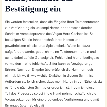
Bestätigung ein
Sie werden feststellen, dass die Eingabe Ihrer Telefonnummer
zur Verifizierung ein unkomplizierter, aber entscheidender
Schritt im Anmeldeprozess des Vegas Hero Casinos ist. So
bestätigen Sie die Inhaberschaft Ihres Kontos und
gewährleisten ein sicheres Spielerlebnis. Wenn ich dazu
aufgefordert werde, gebe ich meine Telefonnummer ein und
achte dabei auf die Genauigkeit. Fehler sind hier unbedingt zu
vermeiden – eine fehlerhafte Ziffer kann zu Verzögerungen
führen. Nach der Eingabe überprüfe ich die Nummer noch
einmal; ich weiß, wie wichtig Exaktheit in diesem Schritt ist.
Außerdem stelle ich sicher, dass mein Handy in der Nähe ist, da
es für die nächsten Schritte erforderlich ist. Indem ich diesen
Teil des Prozesses selbst in die Hand nehme, schaffe ich die
Voraussetzungen für eine problemlose Verifizierung und damit
für ungetrübten Spielspaß.