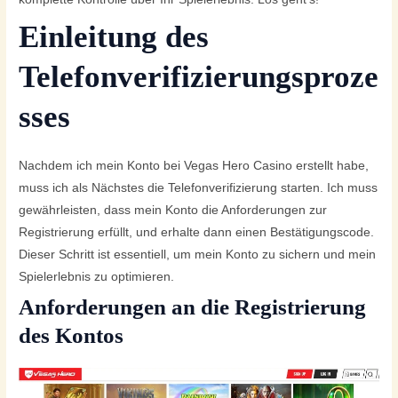
Einleitung des
Telefonverifizierungsproze
sses
Nachdem ich mein Konto bei Vegas Hero Casino erstellt habe,
muss ich als Nächstes die Telefonverifizierung starten. Ich muss
gewährleisten, dass mein Konto die Anforderungen zur
Registrierung erfüllt, und erhalte dann einen Bestätigungscode.
Dieser Schritt ist essentiell, um mein Konto zu sichern und mein
Spielerlebnis zu optimieren.
Anforderungen an die Registrierung
des Kontos