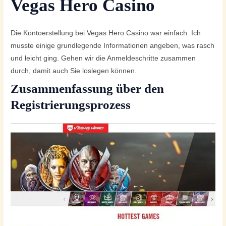
Vegas Hero Casino
Die Kontoerstellung bei Vegas Hero Casino war einfach. Ich
musste einige grundlegende Informationen angeben, was rasch
und leicht ging. Gehen wir die Anmeldeschritte zusammen
durch, damit auch Sie loslegen können.
Zusammenfassung über den
Registrierungsprozess