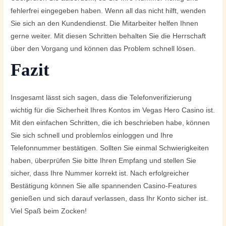
fehlerfrei eingegeben haben. Wenn all das nicht hilft, wenden
Sie sich an den Kundendienst. Die Mitarbeiter helfen Ihnen
gerne weiter. Mit diesen Schritten behalten Sie die Herrschaft
über den Vorgang und können das Problem schnell lösen.
Fazit
Insgesamt lässt sich sagen, dass die Telefonverifizierung
wichtig für die Sicherheit Ihres Kontos im Vegas Hero Casino ist.
Mit den einfachen Schritten, die ich beschrieben habe, können
Sie sich schnell und problemlos einloggen und Ihre
Telefonnummer bestätigen. Sollten Sie einmal Schwierigkeiten
haben, überprüfen Sie bitte Ihren Empfang und stellen Sie
sicher, dass Ihre Nummer korrekt ist. Nach erfolgreicher
Bestätigung können Sie alle spannenden Casino-Features
genießen und sich darauf verlassen, dass Ihr Konto sicher ist.
Viel Spaß beim Zocken!