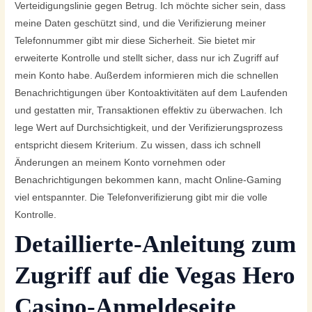
Verteidigungslinie gegen Betrug. Ich möchte sicher sein, dass
meine Daten geschützt sind, und die Verifizierung meiner
Telefonnummer gibt mir diese Sicherheit. Sie bietet mir
erweiterte Kontrolle und stellt sicher, dass nur ich Zugriff auf
mein Konto habe. Außerdem informieren mich die schnellen
Benachrichtigungen über Kontoaktivitäten auf dem Laufenden
und gestatten mir, Transaktionen effektiv zu überwachen. Ich
lege Wert auf Durchsichtigkeit, und der Verifizierungsprozess
entspricht diesem Kriterium. Zu wissen, dass ich schnell
Änderungen an meinem Konto vornehmen oder
Benachrichtigungen bekommen kann, macht Online-Gaming
viel entspannter. Die Telefonverifizierung gibt mir die volle
Kontrolle.
Detaillierte-Anleitung zum
Zugriff auf die Vegas Hero
Casino-Anmeldeseite