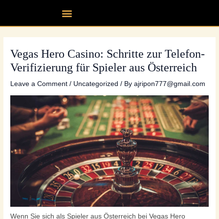
Skip
Post
Menu
Our fleet
Partner up
Contact Us
to
navigation
content
Vegas Hero Casino: Schritte zur Telefon-
Verifizierung für Spieler aus Österreich
Leave a Comment
/
Uncategorized
/ By
ajripon777@gmail.com
Wenn Sie sich als Spieler aus Österreich bei Vegas Hero