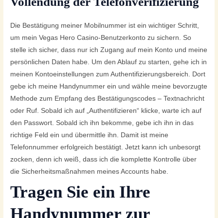
Vollendung der Telefonverifizierung
Die Bestätigung meiner Mobilnummer ist ein wichtiger Schritt,
um mein Vegas Hero Casino-Benutzerkonto zu sichern. So
stelle ich sicher, dass nur ich Zugang auf mein Konto und meine
persönlichen Daten habe. Um den Ablauf zu starten, gehe ich in
meinen Kontoeinstellungen zum Authentifizierungsbereich. Dort
gebe ich meine Handynummer ein und wähle meine bevorzugte
Methode zum Empfang des Bestätigungscodes – Textnachricht
oder Ruf. Sobald ich auf „Authentifizieren“ klicke, warte ich auf
den Passwort. Sobald ich ihn bekomme, gebe ich ihn in das
richtige Feld ein und übermittle ihn. Damit ist meine
Telefonnummer erfolgreich bestätigt. Jetzt kann ich unbesorgt
zocken, denn ich weiß, dass ich die komplette Kontrolle über
die Sicherheitsmaßnahmen meines Accounts habe.
Tragen Sie ein Ihre
Handynummer zur