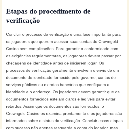
Etapas do procedimento de
verificação
Concluir o processo de verificação é uma fase importante para
os jogadores que querem acessar suas contas do Crowngold
Casino sem complicações. Para garantir a conformidade com
os exigências regulamentares, os jogadores devem passar por
checagens de identidade antes de iniciarem jogar. Os
processos de verificação geralmente envolvem o envio de um
documento de identidade fornecido pelo governo, contas de
serviços públicos ou extratos bancários que verifiquem a
identidade e o endereço. Os jogadores devem garantir que os
documentos fornecidos estejam claros e legíveis para evitar
retardos. Assim que os documentos são fornecidos, o
Crowngold Casino os examina prontamente e os jogadores são
informados sobre o status da verificação. Concluir essas etapas
com sucesso não apenas resguarda a conta do jogador, mas