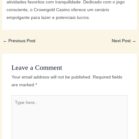
atividades favoritos com tranquilidade. Dedicado com o jogo
consciente, o Crowngold Casino oferece um cenário
empolgante para lazer e potenciais lucros.
←
Previous Post
Next Post
→
Leave a Comment
Your email address will not be published.
Required fields
are marked
*
Type
here..