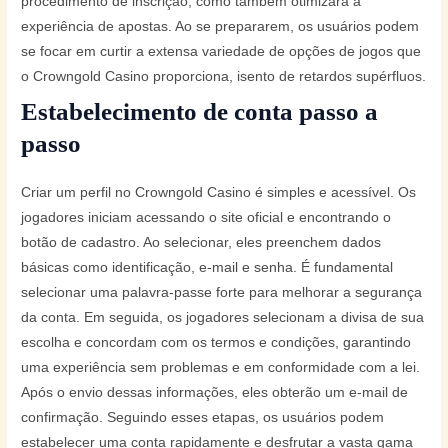
procedimento de inscrição, como também otimizará a
experiência de apostas. Ao se prepararem, os usuários podem
se focar em curtir a extensa variedade de opções de jogos que
o Crowngold Casino proporciona, isento de retardos supérfluos.
Estabelecimento de conta passo a
passo
Criar um perfil no Crowngold Casino é simples e acessível. Os
jogadores iniciam acessando o site oficial e encontrando o
botão de cadastro. Ao selecionar, eles preenchem dados
básicas como identificação, e-mail e senha. É fundamental
selecionar uma palavra-passe forte para melhorar a segurança
da conta. Em seguida, os jogadores selecionam a divisa de sua
escolha e concordam com os termos e condições, garantindo
uma experiência sem problemas e em conformidade com a lei.
Após o envio dessas informações, eles obterão um e-mail de
confirmação. Seguindo esses etapas, os usuários podem
estabelecer uma conta rapidamente e desfrutar a vasta gama