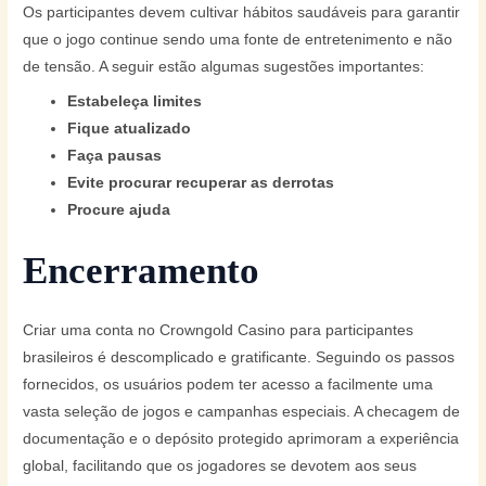
Os participantes devem cultivar hábitos saudáveis para garantir
que o jogo continue sendo uma fonte de entretenimento e não
de tensão. A seguir estão algumas sugestões importantes:
Estabeleça limites
Fique atualizado
Faça pausas
Evite procurar recuperar as derrotas
Procure ajuda
Encerramento
Criar uma conta no Crowngold Casino para participantes
brasileiros é descomplicado e gratificante. Seguindo os passos
fornecidos, os usuários podem ter acesso a facilmente uma
vasta seleção de jogos e campanhas especiais. A checagem de
documentação e o depósito protegido aprimoram a experiência
global, facilitando que os jogadores se devotem aos seus