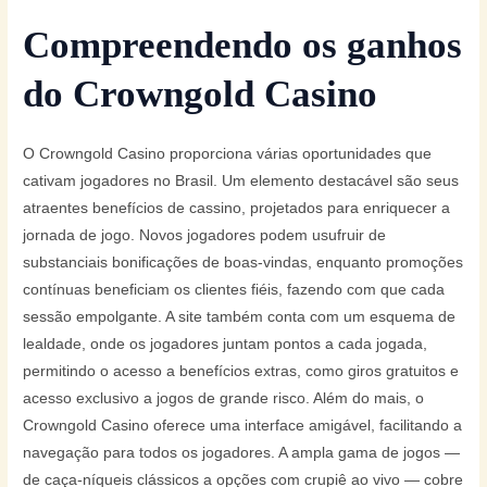
Compreendendo os ganhos
do Crowngold Casino
O Crowngold Casino proporciona várias oportunidades que
cativam jogadores no Brasil. Um elemento destacável são seus
atraentes benefícios de cassino, projetados para enriquecer a
jornada de jogo. Novos jogadores podem usufruir de
substanciais bonificações de boas-vindas, enquanto promoções
contínuas beneficiam os clientes fiéis, fazendo com que cada
sessão empolgante. A site também conta com um esquema de
lealdade, onde os jogadores juntam pontos a cada jogada,
permitindo o acesso a benefícios extras, como giros gratuitos e
acesso exclusivo a jogos de grande risco. Além do mais, o
Crowngold Casino oferece uma interface amigável, facilitando a
navegação para todos os jogadores. A ampla gama de jogos —
de caça-níqueis clássicos a opções com crupiê ao vivo — cobre