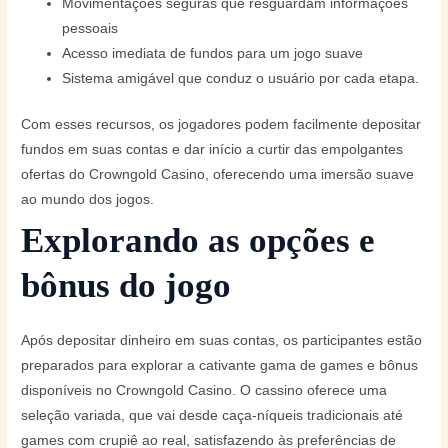
Movimentações seguras que resguardam informações
pessoais
Acesso imediata de fundos para um jogo suave
Sistema amigável que conduz o usuário por cada etapa.
Com esses recursos, os jogadores podem facilmente depositar
fundos em suas contas e dar início a curtir das empolgantes
ofertas do Crowngold Casino, oferecendo uma imersão suave
ao mundo dos jogos.
Explorando as opções e
bônus do jogo
Após depositar dinheiro em suas contas, os participantes estão
preparados para explorar a cativante gama de games e bônus
disponíveis no Crowngold Casino. O cassino oferece uma
seleção variada, que vai desde caça-níqueis tradicionais até
games com crupiê ao real, satisfazendo às preferências de