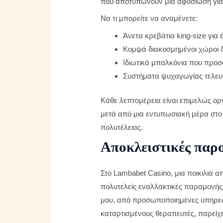
που αποτυπώνουν μια αφοσίωση για 
Να τι μπορείτε να αναμένετε:
Άνετα κρεβάτια king-size για 
Κομψά διακοσμημένοι χώροι δ
Ιδιωτικά μπαλκόνια που προσ
Συστήματα ψυχαγωγίας τελευτ
Κάθε λεπτομέρεια είναι επιμελώς ορ
μετά από μια εντυπωσιακή μέρα στο 
πολυτέλειας.
Αποκλειστικές παρο
Στο Lambabet Casino, μια ποικιλία 
πολυτελείς εναλλακτικές παραμονής 
μου, από προσωποποιημένες υπηρεσί
καταρτισμένους θεραπευτές, παρείχε