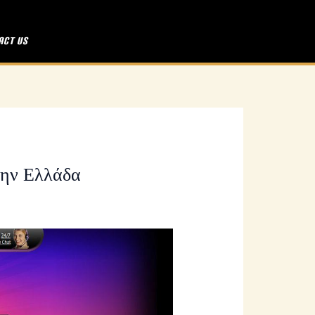
act Us
την Ελλάδα