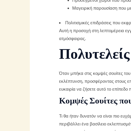
Προσεγμένοι χώροι που προάγ
Μαγειρική παρουσίαση που με
Πολιτισμικές επιδράσεις που εκφ
Αυτή η προσοχή στη λεπτομέρεια εγγ
ατμόσφαιρας.
Πολυτελείς
Όταν μπήκα στις κομψές σουίτες του
εκλέπτυνση, προσφέροντας στους επι
ευκαιρία να ζήσετε αυτό το επίπεδο 
Κομψές Σουίτες πο
Τι θα ήταν δυνατόν να είναι πιο ευχ
περιβάλλει ένα βασίλειο εκλεπτυσμέν