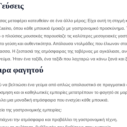
Γεύσεις
σας μεταφέρει κατευθείαν σε ένα άλλο μέρος; Είχα αυτή τη στιγμή κ
asino, όπου κάθε μπουκιά έμοιαζε με γαστρονομικό προσκύνημα. Το 
ώ ο πλούσιος μουσακάς παρουσίαζε τις καλύτερες μεσογειακές γασ
άτο γεύση και αυθεντικότητα. Απόλαυσα ντολμάδες που έλιωναν στ
λασσα. Η ζεστασιά της ατμόσφαιρας της ταβέρνας με αγκάλιασε, α
εύμα. Ήταν ένα ταξίδι, ένα ταξίδι που λαχταρώ να κάνω ξανά και 
ιρα φαγητού
 να βελτιώσει ένα γεύμα από απλώς απολαυστικό σε πραγματικά 
όσμηση και οι καθηλωτικές εμπειρίες μετατρέπουν το φαγητό σε μορ
λλει μια μοναδική ατμόσφαιρα που ενισχύει κάθε μπουκιά.
εία της γαστρονομικής εμπειρίας:
ιάχνει την ατμόσφαιρα και προβάλλει τη γαστρονομική τέχνη.