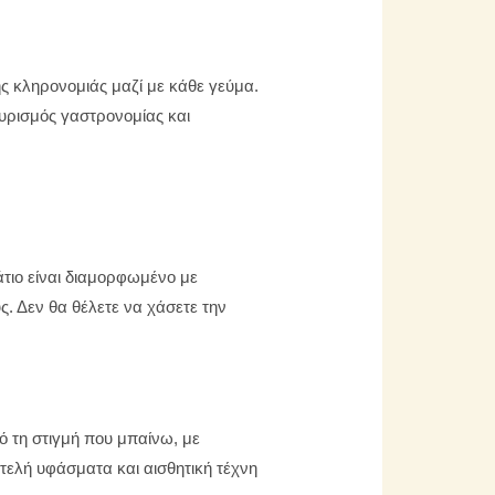
ς κληρονομιάς μαζί με κάθε γεύμα.
γυρισμός γαστρονομίας και
τιο είναι διαμορφωμένο με
. Δεν θα θέλετε να χάσετε την
πό τη στιγμή που μπαίνω, με
υτελή υφάσματα και αισθητική τέχνη