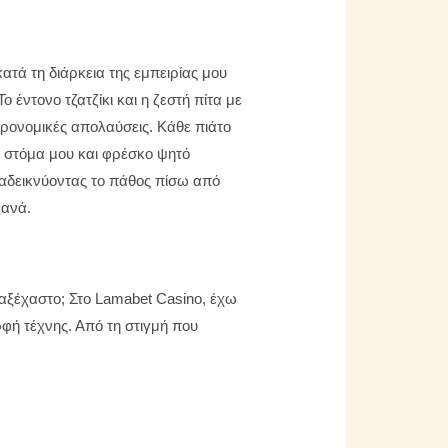
ατά τη διάρκεια της εμπειρίας μου
έντονο τζατζίκι και η ζεστή πίτα με
τρονομικές απολαύσεις. Κάθε πιάτο
ο στόμα μου και φρέσκο ψητό
ναδεικνύοντας το πάθος πίσω από
ξανά.
αξέχαστο; Στο Lamabet Casino, έχω
φή τέχνης. Από τη στιγμή που