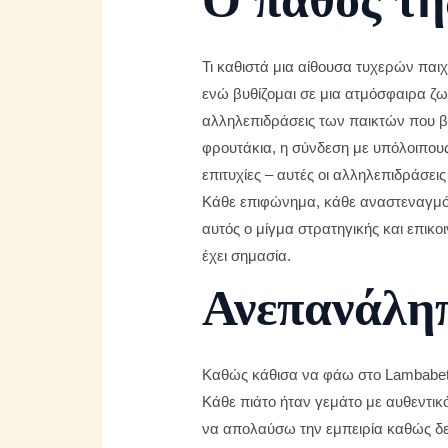
Τι καθιστά μια αίθουσα τυχερών παιχ
ενώ βυθίζομαι σε μια ατμόσφαιρα ζων
αλληλεπιδράσεις των παικτών που βι
φρουτάκια, η σύνδεση με υπόλοιπους 
επιτυχίες – αυτές οι αλληλεπιδράσει
Κάθε επιφώνημα, κάθε αναστεναγμός
αυτός ο μίγμα στρατηγικής και επικ
έχει σημασία.
Ανεπανάληπ
Καθώς κάθισα να φάω στο Lambabet Ca
Κάθε πιάτο ήταν γεμάτο με αυθεντι
να απολαύσω την εμπειρία καθώς δεί