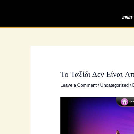
Skip
Post
to
navigation
Home
content
Το Ταξίδι Δεν Είναι Α
Leave a Comment
/
Uncategorized
/ 