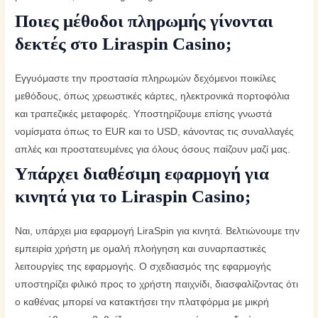
Ποιες μέθοδοι πληρωμής γίνονται
δεκτές στο Liraspin Casino;
Εγγυόμαστε την προστασία πληρωμών δεχόμενοι ποικίλες
μεθόδους, όπως χρεωστικές κάρτες, ηλεκτρονικά πορτοφόλια
και τραπεζικές μεταφορές. Υποστηρίζουμε επίσης γνωστά
νομίσματα όπως το EUR και το USD, κάνοντας τις συναλλαγές
απλές και προστατευμένες για όλους όσους παίζουν μαζί μας.
Υπάρχει διαθέσιμη εφαρμογή για
κινητά για το Liraspin Casino;
Ναι, υπάρχει μια εφαρμογή LiraSpin για κινητά. Βελτιώνουμε την
εμπειρία χρήστη με ομαλή πλοήγηση και συναρπαστικές
λειτουργίες της εφαρμογής. Ο σχεδιασμός της εφαρμογής
υποστηρίζει φιλικό προς το χρήστη παιχνίδι, διασφαλίζοντας ότι
ο καθένας μπορεί να κατακτήσει την πλατφόρμα με μικρή