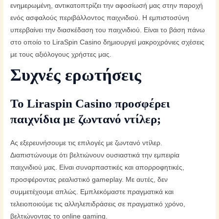
ενημερωμένη, αντικατοπτρίζει την αφοσίωσή μας στην παροχή
ενός ασφαλούς περιβάλλοντος παιχνιδιού. Η εμπιστοσύνη
υπερβαίνει την διασκέδαση του παιχνιδιού. Είναι το βάση πάνω
στο οποίο το LiraSpin Casino δημιουργεί μακροχρόνιες σχέσεις
με τους αξιόλογους χρήστες μας.
Συχνές ερωτήσεις
Το Liraspin Casino προσφέρει
παιχνίδια με ζωντανό ντίλερ;
Ας εξερευνήσουμε τις επιλογές με ζωντανό ντίλερ.
Διαπιστώνουμε ότι βελτιώνουν ουσιαστικά την εμπειρία
παιχνιδιού μας. Είναι συναρπαστικές και απορροφητικές,
προσφέροντας ρεαλιστικό gameplay. Με αυτές, δεν
συμμετέχουμε απλώς. Εμπλεκόμαστε πραγματικά και
τελειοποιούμε τις αλληλεπιδράσεις σε πραγματικό χρόνο,
βελτιώνοντας το online gaming.