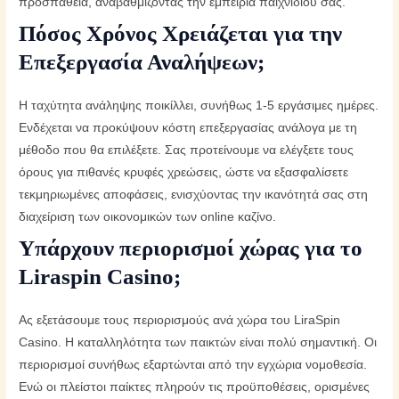
προσπάθεια, αναβαθμίζοντας την εμπειρία παιχνιδιού σας.
Πόσος Χρόνος Χρειάζεται για την
Επεξεργασία Αναλήψεων;
Η ταχύτητα ανάληψης ποικίλλει, συνήθως 1-5 εργάσιμες ημέρες.
Ενδέχεται να προκύψουν κόστη επεξεργασίας ανάλογα με τη
μέθοδο που θα επιλέξετε. Σας προτείνουμε να ελέγξετε τους
όρους για πιθανές κρυφές χρεώσεις, ώστε να εξασφαλίσετε
τεκμηριωμένες αποφάσεις, ενισχύοντας την ικανότητά σας στη
διαχείριση των οικονομικών των online καζίνο.
Υπάρχουν περιορισμοί χώρας για το
Liraspin Casino;
Ας εξετάσουμε τους περιορισμούς ανά χώρα του LiraSpin
Casino. Η καταλληλότητα των παικτών είναι πολύ σημαντική. Οι
περιορισμοί συνήθως εξαρτώνται από την εγχώρια νομοθεσία.
Ενώ οι πλείστοι παίκτες πληρούν τις προϋποθέσεις, ορισμένες