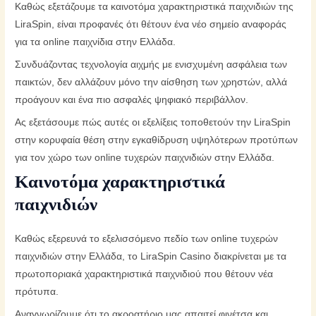
Καθώς εξετάζουμε τα καινοτόμα χαρακτηριστικά παιχνιδιών της
LiraSpin, είναι προφανές ότι θέτουν ένα νέο σημείο αναφοράς
για τα online παιχνίδια στην Ελλάδα.
Συνδυάζοντας τεχνολογία αιχμής με ενισχυμένη ασφάλεια των
παικτών, δεν αλλάζουν μόνο την αίσθηση των χρηστών, αλλά
προάγουν και ένα πιο ασφαλές ψηφιακό περιβάλλον.
Ας εξετάσουμε πώς αυτές οι εξελίξεις τοποθετούν την LiraSpin
στην κορυφαία θέση στην εγκαθίδρυση υψηλότερων προτύπων
για τον χώρο των online τυχερών παιχνιδιών στην Ελλάδα.
Καινοτόμα χαρακτηριστικά
παιχνιδιών
Καθώς εξερευνά το εξελισσόμενο πεδίο των online τυχερών
παιχνιδιών στην Ελλάδα, το LiraSpin Casino διακρίνεται με τα
πρωτοποριακά χαρακτηριστικά παιχνιδιού που θέτουν νέα
πρότυπα.
Αναγνωρίζουμε ότι το ακροατήριο μας απαιτεί φινέτσα και