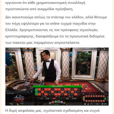
εγγυώνται ότι κάθε χρηματοοικονομική συναλλαγή
προστατεύεται από αναρμόδια πρόσβαση.
Δεν ικανοποιούμε απλώς τα στάνταρ του κλάδου, αλλά θέτουμε
τον πήχη υψηλότερα για τα online τυχερά παιχνίδια στην
Ελλάδα. Χρησιμοποιώντας τις πιο πρόσφατες τεχνολογίες
κρυπτογράφησης, διασφαλίζουμε ότι τα προσωπικά δεδομένα
των παικτών μας παραμένουν απροσπέλαστα.
Η δομή ασφαλείας μας, σχολαστικά σχεδιασμένη και συχνά