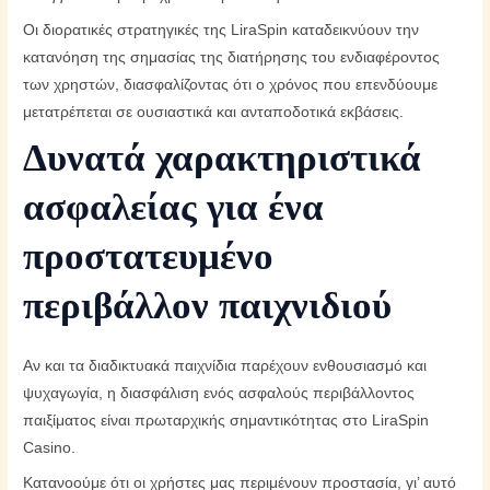
Οι διορατικές στρατηγικές της LiraSpin καταδεικνύουν την
κατανόηση της σημασίας της διατήρησης του ενδιαφέροντος
των χρηστών, διασφαλίζοντας ότι ο χρόνος που επενδύουμε
μετατρέπεται σε ουσιαστικά και ανταποδοτικά εκβάσεις.
Δυνατά χαρακτηριστικά
ασφαλείας για ένα
προστατευμένο
περιβάλλον παιχνιδιού
Αν και τα διαδικτυακά παιχνίδια παρέχουν ενθουσιασμό και
ψυχαγωγία, η διασφάλιση ενός ασφαλούς περιβάλλοντος
παιξίματος είναι πρωταρχικής σημαντικότητας στο LiraSpin
Casino.
Κατανοούμε ότι οι χρήστες μας περιμένουν προστασία, γι’ αυτό