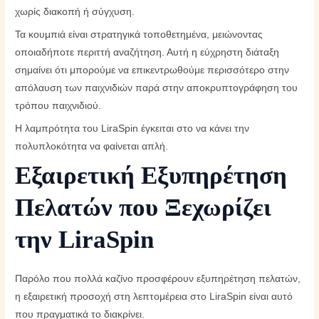
χωρίς διακοπή ή σύγχυση.
Τα κουμπιά είναι στρατηγικά τοποθετημένα, μειώνοντας
οποιαδήποτε περιττή αναζήτηση. Αυτή η εύχρηστη διάταξη
σημαίνει ότι μπορούμε να επικεντρωθούμε περισσότερο στην
απόλαυση των παιχνιδιών παρά στην αποκρυπτογράφηση του
τρόπου παιχνιδιού.
Η λαμπρότητα του LiraSpin έγκειται στο να κάνει την
πολυπλοκότητα να φαίνεται απλή.
Εξαιρετική Εξυπηρέτηση
Πελατών που Ξεχωρίζει
την LiraSpin
Παρόλο που πολλά καζίνο προσφέρουν εξυπηρέτηση πελατών,
η εξαιρετική προσοχή στη λεπτομέρεια στο LiraSpin είναι αυτό
που πραγματικά το διακρίνει.