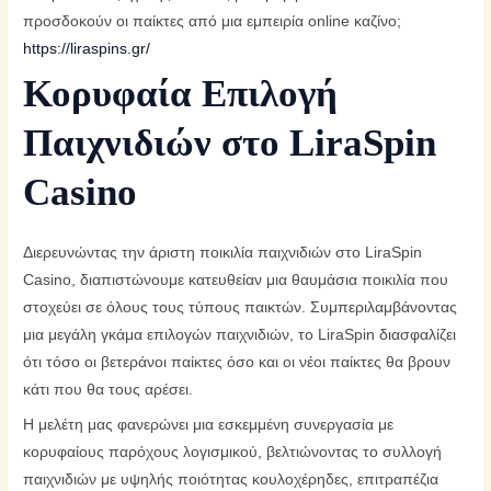
προσδοκούν οι παίκτες από μια εμπειρία online καζίνο;
https://liraspins.gr/
Κορυφαία Επιλογή
Παιχνιδιών στο LiraSpin
Casino
Διερευνώντας την άριστη ποικιλία παιχνιδιών στο LiraSpin
Casino, διαπιστώνουμε κατευθείαν μια θαυμάσια ποικιλία που
στοχεύει σε όλους τους τύπους παικτών. Συμπεριλαμβάνοντας
μια μεγάλη γκάμα επιλογών παιχνιδιών, το LiraSpin διασφαλίζει
ότι τόσο οι βετεράνοι παίκτες όσο και οι νέοι παίκτες θα βρουν
κάτι που θα τους αρέσει.
Η μελέτη μας φανερώνει μια εσκεμμένη συνεργασία με
κορυφαίους παρόχους λογισμικού, βελτιώνοντας το συλλογή
παιχνιδιών με υψηλής ποιότητας κουλοχέρηδες, επιτραπέζια