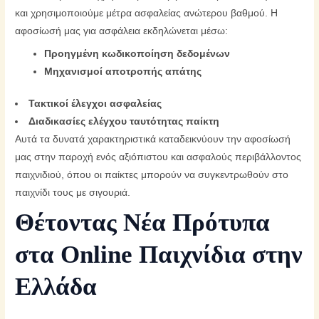
και χρησιμοποιούμε μέτρα ασφαλείας ανώτερου βαθμού. Η
αφοσίωσή μας για ασφάλεια εκδηλώνεται μέσω:
Προηγμένη κωδικοποίηση δεδομένων
Μηχανισμοί αποτροπής απάτης
Τακτικοί έλεγχοι ασφαλείας
Διαδικασίες ελέγχου ταυτότητας παίκτη
Αυτά τα δυνατά χαρακτηριστικά καταδεικνύουν την αφοσίωσή
μας στην παροχή ενός αξιόπιστου και ασφαλούς περιβάλλοντος
παιχνιδιού, όπου οι παίκτες μπορούν να συγκεντρωθούν στο
παιχνίδι τους με σιγουριά.
Θέτοντας Νέα Πρότυπα
στα Online Παιχνίδια στην
Ελλάδα