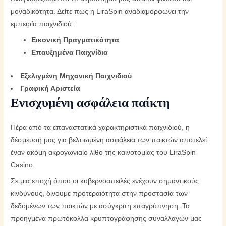
μοναδικότητα. Δείτε πώς η LiraSpin αναδιαμορφώνει την
εμπειρία παιχνιδιού:
Εικονική Πραγματικότητα
Επαυξημένα Παιχνίδια
Εξελιγμένη Μηχανική Παιχνιδιού
Γραφική Αριστεία
Ενισχυμένη ασφάλεια παίκτη
Πέρα από τα επαναστατικά χαρακτηριστικά παιχνιδιού, η
δέσμευσή μας για βελτιωμένη ασφάλεια των παικτών αποτελεί
έναν ακόμη ακρογωνιαίο λίθο της καινοτομίας του LiraSpin
Casino.
Σε μια εποχή όπου οι κυβερνοαπειλές ενέχουν σημαντικούς
κινδύνους, δίνουμε προτεραιότητα στην προστασία των
δεδομένων των παικτών με ασύγκριτη επαγρύπνηση. Τα
προηγμένα πρωτόκολλα κρυπτογράφησης συναλλαγών μας