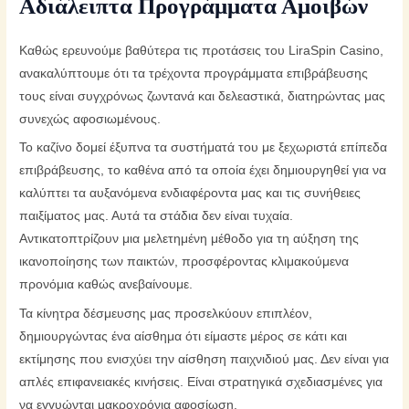
Αδιάλειπτα Προγράμματα Αμοιβών
Καθώς ερευνούμε βαθύτερα τις προτάσεις του LiraSpin Casino,
ανακαλύπτουμε ότι τα τρέχοντα προγράμματα επιβράβευσης
τους είναι συγχρόνως ζωντανά και δελεαστικά, διατηρώντας μας
συνεχώς αφοσιωμένους.
Το καζίνο δομεί έξυπνα τα συστήματά του με ξεχωριστά επίπεδα
επιβράβευσης, το καθένα από τα οποία έχει δημιουργηθεί για να
καλύπτει τα αυξανόμενα ενδιαφέροντα μας και τις συνήθειες
παιξίματος μας. Αυτά τα στάδια δεν είναι τυχαία.
Αντικατοπτρίζουν μια μελετημένη μέθοδο για τη αύξηση της
ικανοποίησης των παικτών, προσφέροντας κλιμακούμενα
προνόμια καθώς ανεβαίνουμε.
Τα κίνητρα δέσμευσης μας προσελκύουν επιπλέον,
δημιουργώντας ένα αίσθημα ότι είμαστε μέρος σε κάτι και
εκτίμησης που ενισχύει την αίσθηση παιχνιδιού μας. Δεν είναι για
απλές επιφανειακές κινήσεις. Είναι στρατηγικά σχεδιασμένες για
να εγγυώνται μακροχρόνια αφοσίωση.