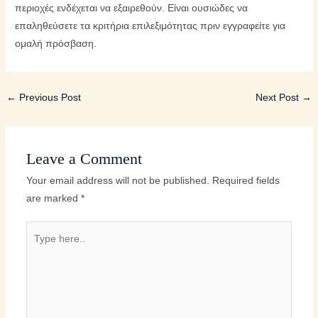
περιοχές ενδέχεται να εξαιρεθούν. Είναι ουσιώδες να
επαληθεύσετε τα κριτήρια επιλεξιμότητας πριν εγγραφείτε για
ομαλή πρόσβαση.
←
Previous Post
Next Post
→
Leave a Comment
Your email address will not be published.
Required fields
are marked
*
Type
here..