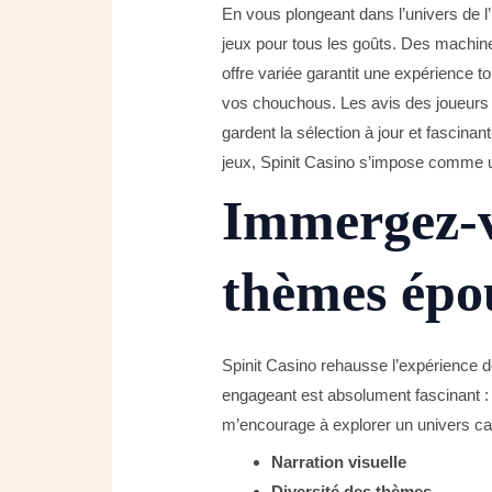
En vous plongeant dans l’univers de l
jeux pour tous les goûts. Des machines
offre variée garantit une expérience 
vos chouchous. Les avis des joueurs 
gardent la sélection à jour et fascinan
jeux, Spinit Casino s’impose comme u
Immergez-v
thèmes épou
Spinit Casino rehausse l’expérience 
engageant est absolument fascinant : c
m’encourage à explorer un univers capt
Narration visuelle
Diversité des thèmes