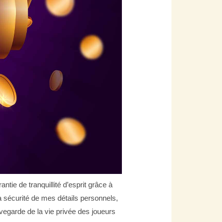
ntie de tranquillité d’esprit grâce à
a sécurité de mes détails personnels,
egarde de la vie privée des joueurs