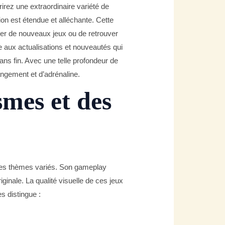
irez une extraordinaire variété de
ion est étendue et alléchante. Cette
yer de nouveaux jeux ou de retrouver
 aux actualisations et nouveautés qui
sans fin. Avec une telle profondeur de
ngement et d’adrénaline.
mes et des
 ses thèmes variés. Son gameplay
ginale. La qualité visuelle de ces jeux
s distingue :