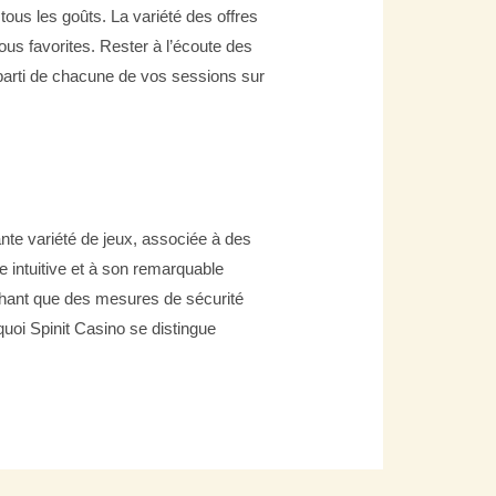
tous les goûts. La variété des offres
ous favorites. Rester à l’écoute des
 parti de chacune de vos sessions sur
nte variété de jeux, associée à des
 intuitive et à son remarquable
sachant que des mesures de sécurité
quoi Spinit Casino se distingue