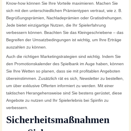
Know-how können Sie Ihre Vorteile maximieren. Machen Sie
sich mit den unterschiedlichen Prämientypen vertraut, wie z. B.
Begrüßungsprämien, Nachladeprämien oder Gratisdrehungen.
Jede bietet einzigartige Nutzen, die Ihr Spielerfahrung
verbessern können. Beachten Sie das Kleingeschriebene – das
Begreifen der Umsatzbedingungen ist wichtig, um Ihre Erträge
auszahlen zu können.
Auch die richtigen Marketingstrategien sind wichtig. Indem Sie
den Promotionskalender des Spielbank im Auge haben, können
Sie Ihre Wetten so planen, dass sie mit profitablen Angeboten
übereinstimmen. Zusätzlich rät es sich, Newsletter zu bestellen,
um über exklusive Offerten informiert zu werden. Mit einer
taktischen Herangehensweise sind Sie bestens gerüstet, diese
Angebote zu nutzen und Ihr Spielerlebnis bei Spinfin zu
verbessern.
Sicherheitsmaßnahmen