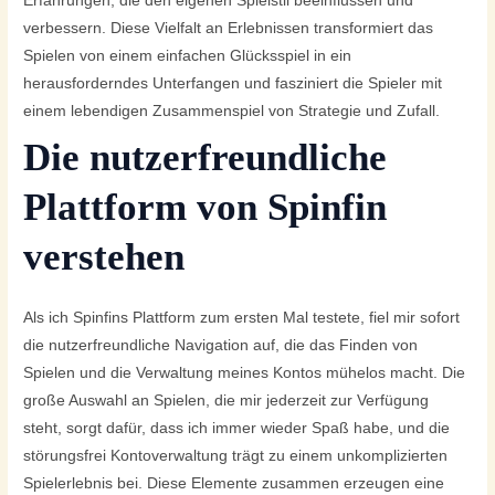
Erfahrungen, die den eigenen Spielstil beeinflussen und
verbessern. Diese Vielfalt an Erlebnissen transformiert das
Spielen von einem einfachen Glücksspiel in ein
herausforderndes Unterfangen und fasziniert die Spieler mit
einem lebendigen Zusammenspiel von Strategie und Zufall.
Die nutzerfreundliche
Plattform von Spinfin
verstehen
Als ich Spinfins Plattform zum ersten Mal testete, fiel mir sofort
die nutzerfreundliche Navigation auf, die das Finden von
Spielen und die Verwaltung meines Kontos mühelos macht. Die
große Auswahl an Spielen, die mir jederzeit zur Verfügung
steht, sorgt dafür, dass ich immer wieder Spaß habe, und die
störungsfrei Kontoverwaltung trägt zu einem unkomplizierten
Spielerlebnis bei. Diese Elemente zusammen erzeugen eine