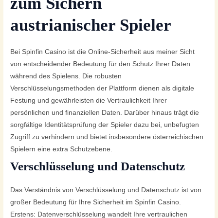
zum Sichern
austrianischer Spieler
Bei Spinfin Casino ist die Online-Sicherheit aus meiner Sicht
von entscheidender Bedeutung für den Schutz Ihrer Daten
während des Spielens. Die robusten
Verschlüsselungsmethoden der Plattform dienen als digitale
Festung und gewährleisten die Vertraulichkeit Ihrer
persönlichen und finanziellen Daten. Darüber hinaus trägt die
sorgfältige Identitätsprüfung der Spieler dazu bei, unbefugten
Zugriff zu verhindern und bietet insbesondere österreichischen
Spielern eine extra Schutzebene.
Verschlüsselung und Datenschutz
Das Verständnis von Verschlüsselung und Datenschutz ist von
großer Bedeutung für Ihre Sicherheit im Spinfin Casino.
Erstens: Datenverschlüsselung wandelt Ihre vertraulichen