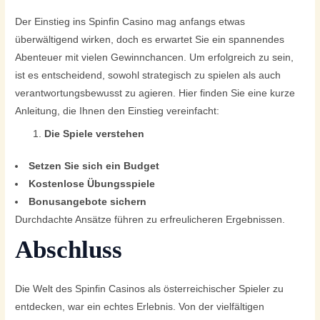
Der Einstieg ins Spinfin Casino mag anfangs etwas
überwältigend wirken, doch es erwartet Sie ein spannendes
Abenteuer mit vielen Gewinnchancen. Um erfolgreich zu sein,
ist es entscheidend, sowohl strategisch zu spielen als auch
verantwortungsbewusst zu agieren. Hier finden Sie eine kurze
Anleitung, die Ihnen den Einstieg vereinfacht:
Die Spiele verstehen
Setzen Sie sich ein Budget
Kostenlose Übungsspiele
Bonusangebote sichern
Durchdachte Ansätze führen zu erfreulicheren Ergebnissen.
Abschluss
Die Welt des Spinfin Casinos als österreichischer Spieler zu
entdecken, war ein echtes Erlebnis. Von der vielfältigen