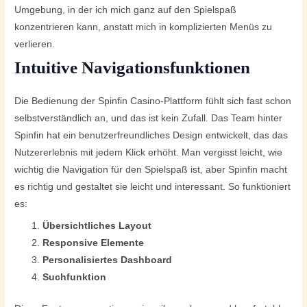
Umgebung, in der ich mich ganz auf den Spielspaß
konzentrieren kann, anstatt mich in komplizierten Menüs zu
verlieren.
Intuitive Navigationsfunktionen
Die Bedienung der Spinfin Casino-Plattform fühlt sich fast schon
selbstverständlich an, und das ist kein Zufall. Das Team hinter
Spinfin hat ein benutzerfreundliches Design entwickelt, das das
Nutzererlebnis mit jedem Klick erhöht. Man vergisst leicht, wie
wichtig die Navigation für den Spielspaß ist, aber Spinfin macht
es richtig und gestaltet sie leicht und interessant. So funktioniert
es:
Übersichtliches Layout
Responsive Elemente
Personalisiertes Dashboard
Suchfunktion