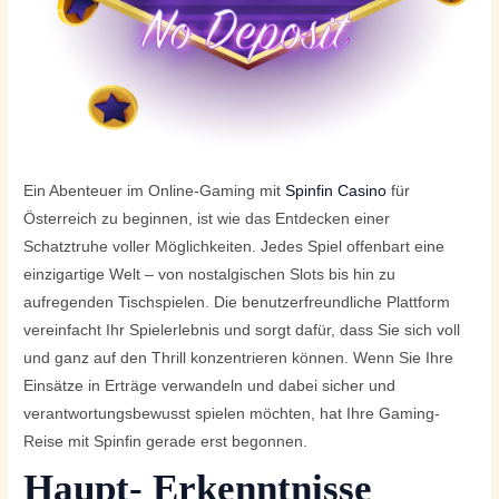
Ein Abenteuer im Online-Gaming mit
Spinfin Casino
für
Österreich zu beginnen, ist wie das Entdecken einer
Schatztruhe voller Möglichkeiten. Jedes Spiel offenbart eine
einzigartige Welt – von nostalgischen Slots bis hin zu
aufregenden Tischspielen. Die benutzerfreundliche Plattform
vereinfacht Ihr Spielerlebnis und sorgt dafür, dass Sie sich voll
und ganz auf den Thrill konzentrieren können. Wenn Sie Ihre
Einsätze in Erträge verwandeln und dabei sicher und
verantwortungsbewusst spielen möchten, hat Ihre Gaming-
Reise mit Spinfin gerade erst begonnen.
Haupt- Erkenntnisse