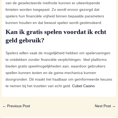
van de geselecteerde methode kunnen er uiteenlopende
limieten worden toegepast. Zo wordt ervoor gezorgd dat
spelers hun financiële vrijheid binnen bepaalde parameters
kunnen houden en dat bewust spelen wordt gestimuleerd.
Kan ik gratis spelen voordat ik echt
geld gebruik?
Spelers willen vaak de mogelijkheid hebben om spelervaringen
te ontdekken zonder financiële verplichtingen. Veel platforms
bieden gratis speelmogelijkheden aan, waardoor gebruikers
spellen kunnen testen en de game-mechanica kunnen
doorgronden. Dit maakt het haalbaar om geïnformeerde keuzes
te nemen bij het inzetten van echt geld.
Cubet Casino
←
Previous Post
Next Post
→