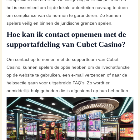
het is essentieel om bij de lokale autoriteiten navraag te doen
om compliance van de normen te garanderen. Zo kunnen
spelers veilig en binnen de juridische grenzen spelen.
Hoe kan ik contact opnemen met de
supportafdeling van Cubet Casino?
Om contact op te nemen met de supportteam van Cubet
Casino, kunnen spelers de optie hebben om de livechatfunctie
op de website te gebruiken, een e-mail verzenden of naar de
helpsectie gaan voor uitgebreide FAQ’s. Zo wordt er
onmiddellijk hulp geboden die is afgestemd op hun behoeften.