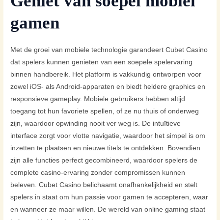
Geniet van soepel mobiel
gamen
Met de groei van mobiele technologie garandeert Cubet Casino
dat spelers kunnen genieten van een soepele spelervaring
binnen handbereik. Het platform is vakkundig ontworpen voor
zowel iOS- als Android-apparaten en biedt heldere graphics en
responsieve gameplay. Mobiele gebruikers hebben altijd
toegang tot hun favoriete spellen, of ze nu thuis of onderweg
zijn, waardoor opwinding nooit ver weg is. De intuïtieve
interface zorgt voor vlotte navigatie, waardoor het simpel is om
inzetten te plaatsen en nieuwe titels te ontdekken. Bovendien
zijn alle functies perfect gecombineerd, waardoor spelers de
complete casino-ervaring zonder compromissen kunnen
beleven. Cubet Casino belichaamt onafhankelijkheid en stelt
spelers in staat om hun passie voor gamen te accepteren, waar
en wanneer ze maar willen. De wereld van online gaming staat