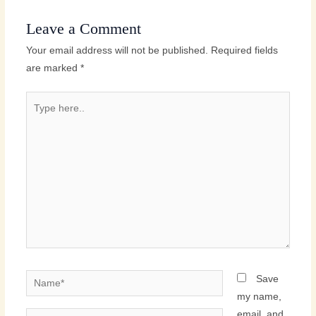
Leave a Comment
Your email address will not be published.
Required fields
are marked
*
Type
here..
Name*
Save
my name,
email, and