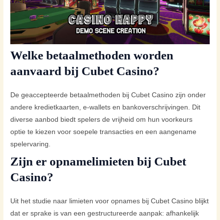
Welke betaalmethoden worden
aanvaard bij Cubet Casino?
De geaccepteerde betaalmethoden bij Cubet Casino zijn onder
andere kredietkaarten, e-wallets en bankoverschrijvingen. Dit
diverse aanbod biedt spelers de vrijheid om hun voorkeurs
optie te kiezen voor soepele transacties en een aangename
spelervaring.
Zijn er opnamelimieten bij Cubet
Casino?
Uit het studie naar limieten voor opnames bij Cubet Casino blijkt
dat er sprake is van een gestructureerde aanpak: afhankelijk