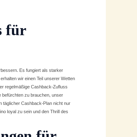
 für
bessern. Es fungiert als starker
erhalten wir einen Teil unserer Wetten
eser regelmäßige Cashback-Zufluss
e befürchten zu brauchen, unser
n täglicher Cashback-Plan nicht nur
o loyal zu sein und den Thrill des
ngen für