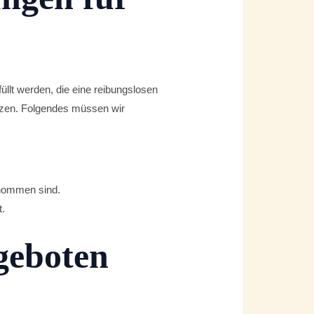
üllt werden, die eine reibungslosen
tzen. Folgendes müssen wir
enommen sind.
t.
geboten