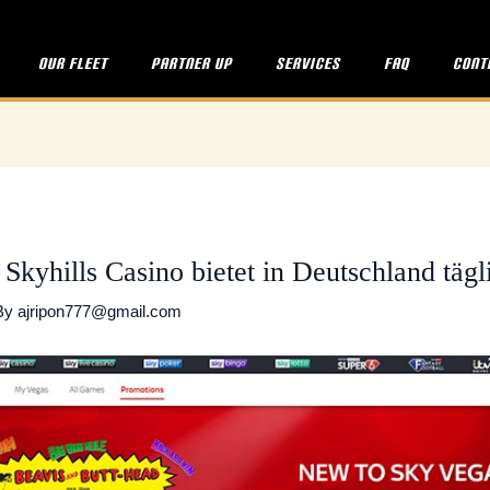
Our fleet
Partner up
Services
FAQ
Cont
Skyhills Casino bietet in Deutschland täg
By
ajripon777@gmail.com