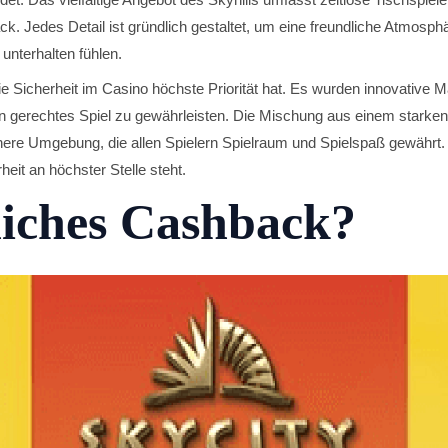
. Jedes Detail ist gründlich gestaltet, um eine freundliche Atmosphär
nterhalten fühlen.
e Sicherheit im Casino höchste Priorität hat. Es wurden innovative
in gerechtes Spiel zu gewährleisten. Die Mischung aus einem starke
ichere Umgebung, die allen Spielern Spielraum und Spielspaß gewährt
eit an höchster Stelle steht.
liches Cashback?