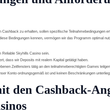
h Cashback zu erhalten, sollen spezifische Teilnahmebedingungen erf
 diese Bedingungen kennen, vermögen wir das Programm optimal nu
im Reliable Skyhills Casino sein.
, dass wir Deposits mit realem Kapital getätigt haben.
benen Zeitfensters tätig an den teilnahmeberechtigten Games teilg
unser Konto ordnungsgemäß ist und keinen Beschränkungen unterlieg
mit den Cashback-An
sinos