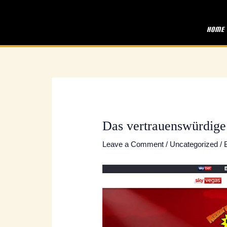
Skip
Post
to
navigation
Home
content
Das vertrauenswürdige 
Leave a Comment
/
Uncategorized
/ 