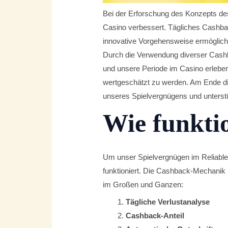
Bei der Erforschung des Konzepts des
Casino verbessert. Tägliches Cashback
innovative Vorgehensweise ermöglicht 
Durch die Verwendung diverser Cashb
und unsere Periode im Casino erleben
wertgeschätzt zu werden. Am Ende die
unseres Spielvergnügens und unterst
Wie funkti
Um unser Spielvergnügen im Reliable
funktioniert. Die Cashback-Mechanik i
im Großen und Ganzen:
Tägliche Verlustanalyse
Cashback-Anteil