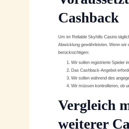
Cashback
Um im Reliable Skyhills Casino täglic
Abwicklung gewährleisten. Wenn wir
berücksichtigen:
Wir sollen registrierte Spieler 
Das Cashback-Angebot erfordert
Wir sollen während des angege
Wir müssen kontrollieren, ob 
Vergleich 
weiterer Ca