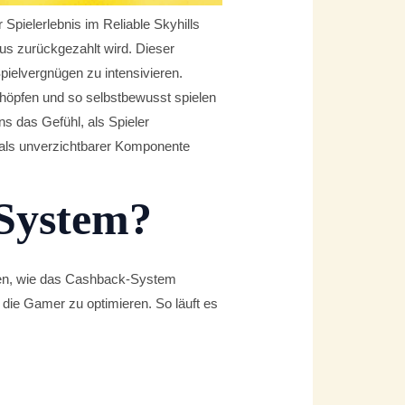
Spielerlebnis im Reliable Skyhills
nus zurückgezahlt wird. Dieser
pielvergnügen zu intensivieren.
höpfen und so selbstbewusst spielen
s das Gefühl, als Spieler
 als unverzichtbarer Komponente
-System?
ehen, wie das Cashback-System
r die Gamer zu optimieren. So läuft es