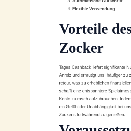
Automatische Gutschrift
Flexible Verwendung
Vorteile de
Zocker
Tages Cashback liefert signifikante N
Anreiz und ermutigt uns, häufiger zu 
retour, was zu erheblichen finanziel
schafft eine entspanntere Spielatmos
Konto zu rasch aufzubrauchen. Indem e
ein Gefühl der Unabhängigkeit bei uns
Zockens fortwährend zu genießen.
Voraussetz