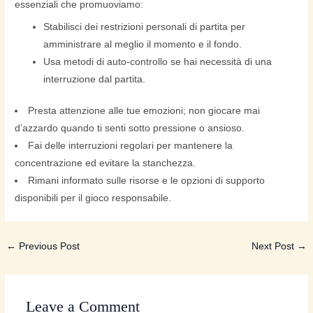
essenziali che promuoviamo:
Stabilisci dei restrizioni personali di partita per
amministrare al meglio il momento e il fondo.
Usa metodi di auto-controllo se hai necessità di una
interruzione dal partita.
Presta attenzione alle tue emozioni; non giocare mai
d’azzardo quando ti senti sotto pressione o ansioso.
Fai delle interruzioni regolari per mantenere la
concentrazione ed evitare la stanchezza.
Rimani informato sulle risorse e le opzioni di supporto
disponibili per il gioco responsabile.
←
Previous Post
Next Post
→
Leave a Comment