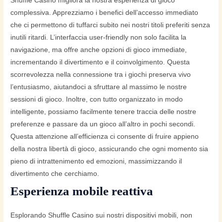
Shuffle Casino migliora la nostra esperienza di gioco
complessiva. Apprezziamo i benefici dell’accesso immediato
che ci permettono di tuffarci subito nei nostri titoli preferiti senza
inutili ritardi. L’interfaccia user-friendly non solo facilita la
navigazione, ma offre anche opzioni di gioco immediate,
incrementando il divertimento e il coinvolgimento. Questa
scorrevolezza nella connessione tra i giochi preserva vivo
l’entusiasmo, aiutandoci a sfruttare al massimo le nostre
sessioni di gioco. Inoltre, con tutto organizzato in modo
intelligente, possiamo facilmente tenere traccia delle nostre
preferenze e passare da un gioco all’altro in pochi secondi.
Questa attenzione all’efficienza ci consente di fruire appieno
della nostra libertà di gioco, assicurando che ogni momento sia
pieno di intrattenimento ed emozioni, massimizzando il
divertimento che cerchiamo.
Esperienza mobile reattiva
Esplorando Shuffle Casino sui nostri dispositivi mobili, non