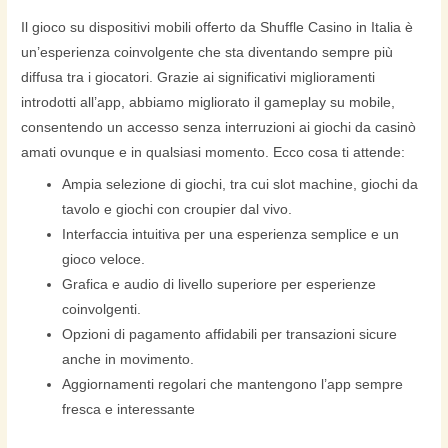
Il gioco su dispositivi mobili offerto da Shuffle Casino in Italia è
un’esperienza coinvolgente che sta diventando sempre più
diffusa tra i giocatori. Grazie ai significativi miglioramenti
introdotti all’app, abbiamo migliorato il gameplay su mobile,
consentendo un accesso senza interruzioni ai giochi da casinò
amati ovunque e in qualsiasi momento. Ecco cosa ti attende:
Ampia selezione di giochi, tra cui slot machine, giochi da
tavolo e giochi con croupier dal vivo.
Interfaccia intuitiva per una esperienza semplice e un
gioco veloce.
Grafica e audio di livello superiore per esperienze
coinvolgenti.
Opzioni di pagamento affidabili per transazioni sicure
anche in movimento.
Aggiornamenti regolari che mantengono l’app sempre
fresca e interessante