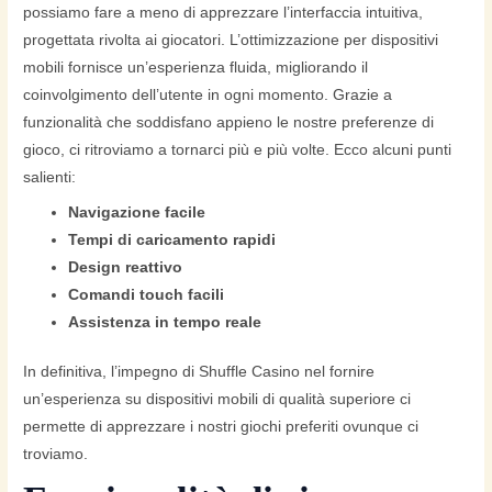
possiamo fare a meno di apprezzare l’interfaccia intuitiva,
progettata rivolta ai giocatori. L’ottimizzazione per dispositivi
mobili fornisce un’esperienza fluida, migliorando il
coinvolgimento dell’utente in ogni momento. Grazie a
funzionalità che soddisfano appieno le nostre preferenze di
gioco, ci ritroviamo a tornarci più e più volte. Ecco alcuni punti
salienti:
Navigazione facile
Tempi di caricamento rapidi
Design reattivo
Comandi touch facili
Assistenza in tempo reale
In definitiva, l’impegno di Shuffle Casino nel fornire
un’esperienza su dispositivi mobili di qualità superiore ci
permette di apprezzare i nostri giochi preferiti ovunque ci
troviamo.