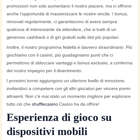
promozioni non solo aumentano il nostro piacere, ma ci offrono
anche l’opportunità di massimizzare le nostre vincite. I bonus,
rinnovati regolarmente, ci garantiscono di avere sempre
qualcosa di interessante da attendere, che si tratti di un
generoso cashback o di giri gratuiti sulle slot più popolari.
Inoltre, il nostro programma fedeltà è davvero straordinario. Più
giochiamo con il casinò, più guadagniamo punti che ci
permettono di sbloccare vantaggi e bonus esclusivi, a conferma
del nostro impegno per il divertimento.
I prossimi tornei aggiungono un ulteriore livello di emozione,
invitandoci a competere con gli altri giocatori per vincere premi
attraenti. Non c’è mai stato un momento migliore per esplorare
tutto ciò che
shufflecasino
Casino ha da offrire!
Esperienza di gioco su
dispositivi mobili