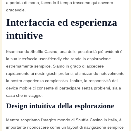
a portata di mano, facendo il tempo trascorso qui davvero
gradevole.
Interfaccia ed esperienza
intuitive
Esaminando Shuffle Casino, una delle peculiarità più evidenti è
la sua interfaccia user-friendly che rende la esplorazione
estremamente semplice. Siamo in grado di accedere
rapidamente ai nostri giochi preferiti, ottimizzando notevolmente
la nostra esperienza complessiva. Inoltre, la responsività del
device mobile ci consente di partecipare senza problemi, sia a
casa che in viaggio.
Design intuitiva della esplorazione
Mentre scopriamo l’magico mondo di Shuffle Casino in Italia, è
importante riconoscere come un layout di navigazione semplice