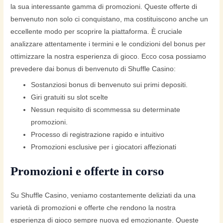
la sua interessante gamma di promozioni. Queste offerte di
benvenuto non solo ci conquistano, ma costituiscono anche un
eccellente modo per scoprire la piattaforma. È cruciale
analizzare attentamente i termini e le condizioni del bonus per
ottimizzare la nostra esperienza di gioco. Ecco cosa possiamo
prevedere dai bonus di benvenuto di Shuffle Casino:
Sostanziosi bonus di benvenuto sui primi depositi.
Giri gratuiti su slot scelte
Nessun requisito di scommessa su determinate
promozioni.
Processo di registrazione rapido e intuitivo
Promozioni esclusive per i giocatori affezionati
Promozioni e offerte in corso
Su Shuffle Casino, veniamo costantemente deliziati da una
varietà di promozioni e offerte che rendono la nostra
esperienza di gioco sempre nuova ed emozionante. Queste