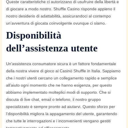
Queste caratteristiche ci autorizzano di usufruire della libertà e
di giocare a modo nostro. Shuffle Casino risponde appieno il
nostro desiderio di adattabilità, assicurandoci al contempo
un’avventura di giocata coinvolgente ovunque ci siamo.
Disponibilità
dell’assistenza utente
Un’assistenza consumatore sicura è un fattore fondamentale
della nostra vivere di gioco al Casinò Shuffle in Italia. Sappiamo
che i nostri utenti cercano un collegamento rapido e semplice
all’aiuto ogni momento che ne hanno esigenza, per questo
abbiamo implementato molteplici modi di supporto. Che si
discuta di live chat, email o telefono, il nostro gruppo
specializzato è sempre pronto ad aiutarvi. Questo sforzo per
l’disponibilità migliora la appagamento del utente, garantendo
che tutte le interrogazioni e i inconvenienti vengano gestiti