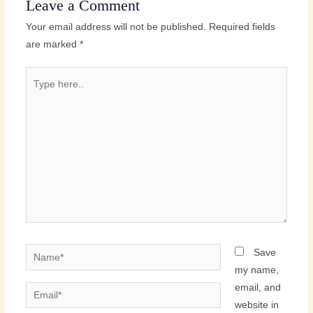
Leave a Comment
Your email address will not be published.
Required fields
are marked
*
Type
here..
Name*
Save
my name,
email, and
Email*
website in