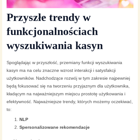
Przyszłe trendy w
funkcjonalnościach
wyszukiwania kasyn
Spoglądając w przyszłość, przemiany funkcji wyszukiwania
kasyn ma na celu znaczne wzrost interakcji i satysfakcji
użytkowników. Nadchodzące rozwój w tym zakresie najpewniej
będą fokusować się na tworzeniu przyjaznym dla użytkownika,
kładącym na najważniejszym miejscu prostotę użytkowania i
efektywność. Najważniejsze trendy, których możemy oczekiwać,
to:
NLP
Spersonalizowane rekomendacje