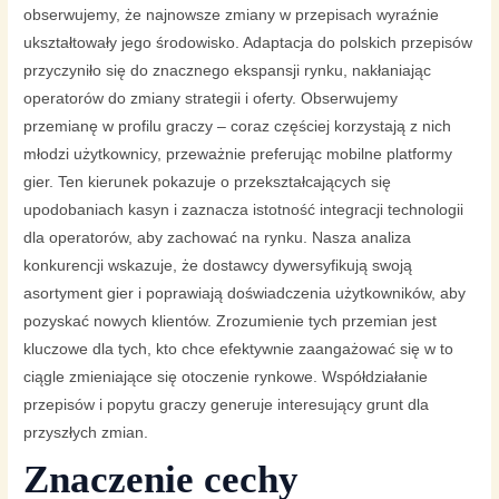
obserwujemy, że najnowsze zmiany w przepisach wyraźnie
ukształtowały jego środowisko. Adaptacja do polskich przepisów
przyczyniło się do znacznego ekspansji rynku, nakłaniając
operatorów do zmiany strategii i oferty. Obserwujemy
przemianę w profilu graczy – coraz częściej korzystają z nich
młodzi użytkownicy, przeważnie preferując mobilne platformy
gier. Ten kierunek pokazuje o przekształcających się
upodobaniach kasyn i zaznacza istotność integracji technologii
dla operatorów, aby zachować na rynku. Nasza analiza
konkurencji wskazuje, że dostawcy dywersyfikują swoją
asortyment gier i poprawiają doświadczenia użytkowników, aby
pozyskać nowych klientów. Zrozumienie tych przemian jest
kluczowe dla tych, kto chce efektywnie zaangażować się w to
ciągle zmieniające się otoczenie rynkowe. Współdziałanie
przepisów i popytu graczy generuje interesujący grunt dla
przyszłych zmian.
Znaczenie cechy