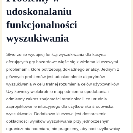
udoskonalaniu
funkcjonalności
wyszukiwania
Stworzenie wydajnej funkcji wyszukiwania dla kasyna
oferujących gry hazardowe wiąże się z wieloma kluczowymi
problemami, które potrzebują dokładnego analizy. Jednym z
głównych problemów jest udoskonalenie algorytmów
wyszukiwania w celu trafnej rozumienia celów użytkowników.
Użytkownicy wielokrotnie mają odmienne upodobania i
odmienny zakres znajomości terminologii, co utrudnia
zaprojektowanie intuicyjnego dla użytkownika środowiska
wyszukiwania. Dodatkowo kluczowe jest dostarczenie
dokładności wyników wyszukiwania przy jednoczesnym
ograniczeniu nadmiaru; nie pragniemy, aby nasi użytkownicy