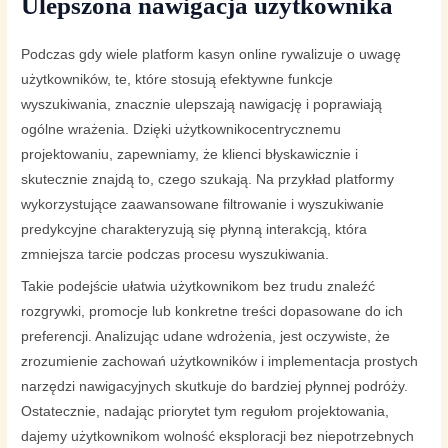
Ulepszona nawigacja użytkownika
Podczas gdy wiele platform kasyn online rywalizuje o uwagę
użytkowników, te, które stosują efektywne funkcje
wyszukiwania, znacznie ulepszają nawigację i poprawiają
ogólne wrażenia. Dzięki użytkownikocentrycznemu
projektowaniu, zapewniamy, że klienci błyskawicznie i
skutecznie znajdą to, czego szukają. Na przykład platformy
wykorzystujące zaawansowane filtrowanie i wyszukiwanie
predykcyjne charakteryzują się płynną interakcją, która
zmniejsza tarcie podczas procesu wyszukiwania.
Takie podejście ułatwia użytkownikom bez trudu znaleźć
rozgrywki, promocje lub konkretne treści dopasowane do ich
preferencji. Analizując udane wdrożenia, jest oczywiste, że
zrozumienie zachowań użytkowników i implementacja prostych
narzędzi nawigacyjnych skutkuje do bardziej płynnej podróży.
Ostatecznie, nadając priorytet tym regułom projektowania,
dajemy użytkownikom wolność eksploracji bez niepotrzebnych