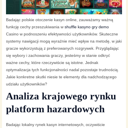
Badając polskie otoczenie kasyn online, zauważamy ważną
funkcję cechy przeszukiwania w
shuffle kasyno gry demo
Casino w podnoszeniu efektywności użytkowników. Skuteczne
systemy nawigacji mogą wyraźnie mieć wpływ na metodę, w jaki
gracze wykorzystują z preferowanych rozgrywek. Przyglądając
się wybory i zachowania graczy, jesteśmy w stanie odkryć
ważne cechy, które rzeczywiście są istotne. Jednak
optymalizacja tych funkcjonalności nadal pozostaje trudnością.
Jakie konkretne skutki niesie te elementy dla nadchodzącego
udziału użytkowników?
Analiza krajowego rynku
platform hazardowych
Badając lokalny rynek kasyn internetowych, oczywiście