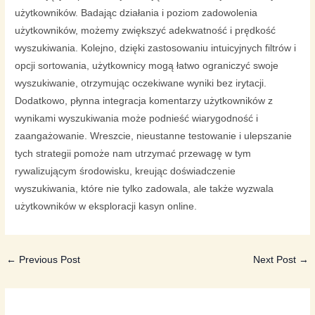
użytkowników. Badając działania i poziom zadowolenia
użytkowników, możemy zwiększyć adekwatność i prędkość
wyszukiwania. Kolejno, dzięki zastosowaniu intuicyjnych filtrów i
opcji sortowania, użytkownicy mogą łatwo ograniczyć swoje
wyszukiwanie, otrzymując oczekiwane wyniki bez irytacji.
Dodatkowo, płynna integracja komentarzy użytkowników z
wynikami wyszukiwania może podnieść wiarygodność i
zaangażowanie. Wreszcie, nieustanne testowanie i ulepszanie
tych strategii pomoże nam utrzymać przewagę w tym
rywalizującym środowisku, kreując doświadczenie
wyszukiwania, które nie tylko zadowala, ale także wyzwala
użytkowników w eksploracji kasyn online.
←
Previous Post
Next Post
→