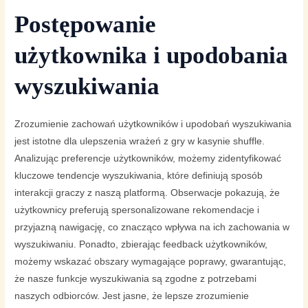
Postępowanie
użytkownika i upodobania
wyszukiwania
Zrozumienie zachowań użytkowników i upodobań wyszukiwania
jest istotne dla ulepszenia wrażeń z gry w kasynie shuffle.
Analizując preferencje użytkowników, możemy zidentyfikować
kluczowe tendencje wyszukiwania, które definiują sposób
interakcji graczy z naszą platformą. Obserwacje pokazują, że
użytkownicy preferują spersonalizowane rekomendacje i
przyjazną nawigację, co znacząco wpływa na ich zachowania w
wyszukiwaniu. Ponadto, zbierając feedback użytkowników,
możemy wskazać obszary wymagające poprawy, gwarantując,
że nasze funkcje wyszukiwania są zgodne z potrzebami
naszych odbiorców. Jest jasne, że lepsze zrozumienie