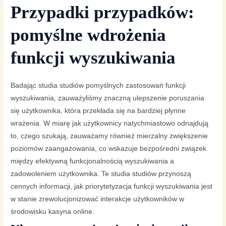
Przypadki przypadków:
pomyślne wdrożenia
funkcji wyszukiwania
Badając studia studiów pomyślnych zastosowań funkcji
wyszukiwania, zauważyliśmy znaczną ulepszenie poruszania
się użytkownika, która przekłada się na bardziej płynne
wrażenia. W miarę jak użytkownicy natychmiastowo odnajdują
to, czego szukają, zauważamy również mierzalny zwiększenie
poziomów zaangażowania, co wskazuje bezpośredni związek
między efektywną funkcjonalnością wyszukiwania a
zadowoleniem użytkownika. Te studia studiów przynoszą
cennych informacji, jak priorytetyzacja funkcji wyszukiwania jest
w stanie zrewolucjonizować interakcje użytkowników w
środowisku kasyna online.