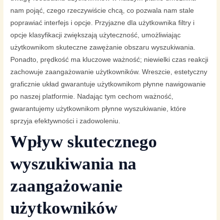
nam pojąć, czego rzeczywiście chcą, co pozwala nam stale
poprawiać interfejs i opcje. Przyjazne dla użytkownika filtry i
opcje klasyfikacji zwiększają użyteczność, umożliwiając
użytkownikom skuteczne zawężanie obszaru wyszukiwania.
Ponadto, prędkość ma kluczowe ważność; niewielki czas reakcji
zachowuje zaangażowanie użytkowników. Wreszcie, estetyczny
graficznie układ gwarantuje użytkownikom płynne nawigowanie
po naszej platformie. Nadając tym cechom ważność,
gwarantujemy użytkownikom płynne wyszukiwanie, które
sprzyja efektywności i zadowoleniu.
Wpływ skutecznego
wyszukiwania na
zaangażowanie
użytkowników