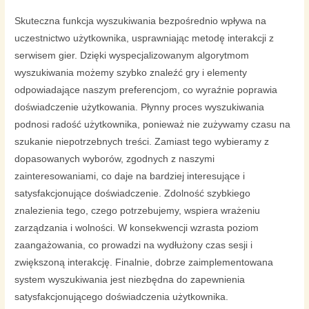
Skuteczna funkcja wyszukiwania bezpośrednio wpływa na
uczestnictwo użytkownika, usprawniając metodę interakcji z
serwisem gier. Dzięki wyspecjalizowanym algorytmom
wyszukiwania możemy szybko znaleźć gry i elementy
odpowiadające naszym preferencjom, co wyraźnie poprawia
doświadczenie użytkowania. Płynny proces wyszukiwania
podnosi radość użytkownika, ponieważ nie zużywamy czasu na
szukanie niepotrzebnych treści. Zamiast tego wybieramy z
dopasowanych wyborów, zgodnych z naszymi
zainteresowaniami, co daje na bardziej interesujące i
satysfakcjonujące doświadczenie. Zdolność szybkiego
znalezienia tego, czego potrzebujemy, wspiera wrażeniu
zarządzania i wolności. W konsekwencji wzrasta poziom
zaangażowania, co prowadzi na wydłużony czas sesji i
zwiększoną interakcję. Finalnie, dobrze zaimplementowana
system wyszukiwania jest niezbędna do zapewnienia
satysfakcjonującego doświadczenia użytkownika.