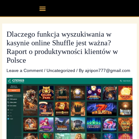
Skip
Post
Menu
Our fleet
Partner up
Contact Us
to
navigation
content
Dlaczego funkcja wyszukiwania w
kasynie online Shuffle jest ważna?
Raport o produktywności klientów w
Polsce
Leave a Comment
/
Uncategorized
/ By
ajripon777@gmail.com