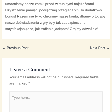
umacniamy nasze zamki przed wirtualnymi najeźdźcami.
Czyszczenie pamięci podręcznej przeglądarki? To dodatkowy
bonus! Razem nie tylko chronimy nasze konta; dbamy o to, aby
nasze doświadczenia z gry były tak zabezpieczone i
satysfakcjonujące, jak trafienie jackpota! Grajmy odważnie!
←
Previous Post
Next Post
→
Leave a Comment
Your email address will not be published.
Required fields
are marked
*
Type
here..