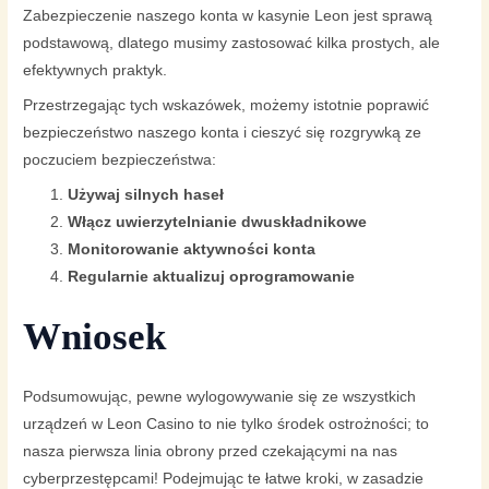
Zabezpieczenie naszego konta w kasynie Leon jest sprawą
podstawową, dlatego musimy zastosować kilka prostych, ale
efektywnych praktyk.
Przestrzegając tych wskazówek, możemy istotnie poprawić
bezpieczeństwo naszego konta i cieszyć się rozgrywką ze
poczuciem bezpieczeństwa:
Używaj silnych haseł
Włącz uwierzytelnianie dwuskładnikowe
Monitorowanie aktywności konta
Regularnie aktualizuj oprogramowanie
Wniosek
Podsumowując, pewne wylogowywanie się ze wszystkich
urządzeń w Leon Casino to nie tylko środek ostrożności; to
nasza pierwsza linia obrony przed czekającymi na nas
cyberprzestępcami! Podejmując te łatwe kroki, w zasadzie