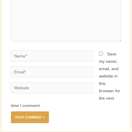
Name*
Save
my name,
email, and
Email*
website in
this
Website
browser for
the next
time I comment.