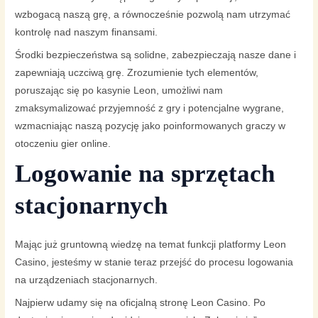
wzbogacą naszą grę, a równocześnie pozwolą nam utrzymać
kontrolę nad naszym finansami.
Środki bezpieczeństwa są solidne, zabezpieczają nasze dane i
zapewniają uczciwą grę. Zrozumienie tych elementów,
poruszając się po kasynie Leon, umożliwi nam
zmaksymalizować przyjemność z gry i potencjalne wygrane,
wzmacniając naszą pozycję jako poinformowanych graczy w
otoczeniu gier online.
Logowanie na sprzętach
stacjonarnych
Mając już gruntowną wiedzę na temat funkcji platformy Leon
Casino, jesteśmy w stanie teraz przejść do procesu logowania
na urządzeniach stacjonarnych.
Najpierw udamy się na oficjalną stronę Leon Casino. Po