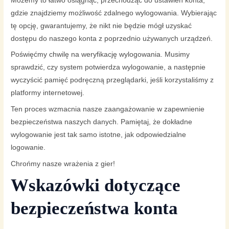
Możemy to łatwo osiągnąć, przechodząc do ustawień konta,
gdzie znajdziemy możliwość zdalnego wylogowania. Wybierając
tę opcję, gwarantujemy, że nikt nie będzie mógł uzyskać
dostępu do naszego konta z poprzednio używanych urządzeń.
Poświęćmy chwilę na weryfikację wylogowania. Musimy
sprawdzić, czy system potwierdza wylogowanie, a następnie
wyczyścić pamięć podręczną przeglądarki, jeśli korzystaliśmy z
platformy internetowej.
Ten proces wzmacnia nasze zaangażowanie w zapewnienie
bezpieczeństwa naszych danych. Pamiętaj, że dokładne
wylogowanie jest tak samo istotne, jak odpowiedzialne
logowanie.
Chrońmy nasze wrażenia z gier!
Wskazówki dotyczące
bezpieczeństwa konta