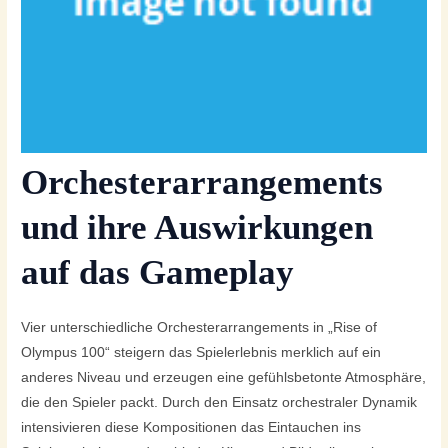
Orchesterarrangements
und ihre Auswirkungen
auf das Gameplay
Vier unterschiedliche Orchesterarrangements in „Rise of
Olympus 100“ steigern das Spielerlebnis merklich auf ein
anderes Niveau und erzeugen eine gefühlsbetonte Atmosphäre,
die den Spieler packt. Durch den Einsatz orchestraler Dynamik
intensivieren diese Kompositionen das Eintauchen ins