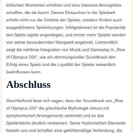
kritischen Momenten erhöhen und eine intensive Atmosphäre
schaffen, die sie bannt. Dieses Eintauchen in die Spielwelt
erhöht nicht nur die Gefühle der Spieler, sondern fördert auch
ausgedehntere Spielsitzungen. Infolgedessen ist die Popularität
des Spiels rapide angestiegen, und immer mehr Spieler werden
von seiner bezaubernden Klangwelt angelockt. Letztendlich
zeigt die nahtlose Integration von Musik und Gameplay in „Rise
of Olympus 100“, wie ein stimmungsvoller Soundtrack den
Erfolg eines Spiels und die Loyalität der Spieler wesentlich
beeinflussen kann.
Abschluss
Abschließend lässt sich sagen, dass der Soundtrack von „Rise
of Olympus 100“ die griechische Mythologie virtuos mit
symphonischen Arrangements verbindet und so das
Spielerlebnis deutlich verbessert. Seine rhythmischen Elemente
fesseln uns und schaffen eine gefühlsmäßige Verbindung, die