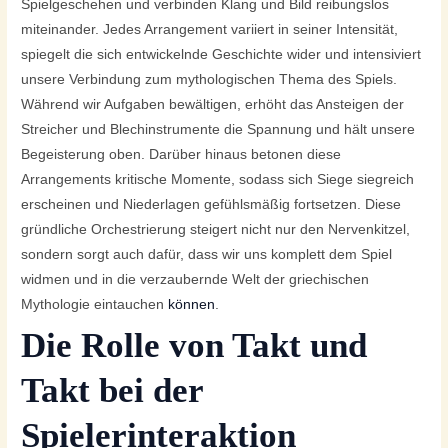
Spielgeschehen und verbinden Klang und Bild reibungslos
miteinander. Jedes Arrangement variiert in seiner Intensität,
spiegelt die sich entwickelnde Geschichte wider und intensiviert
unsere Verbindung zum mythologischen Thema des Spiels.
Während wir Aufgaben bewältigen, erhöht das Ansteigen der
Streicher und Blechinstrumente die Spannung und hält unsere
Begeisterung oben. Darüber hinaus betonen diese
Arrangements kritische Momente, sodass sich Siege siegreich
erscheinen und Niederlagen gefühlsmäßig fortsetzen. Diese
gründliche Orchestrierung steigert nicht nur den Nervenkitzel,
sondern sorgt auch dafür, dass wir uns komplett dem Spiel
widmen und in die verzaubernde Welt der griechischen
Mythologie eintauchen
können
.
Die Rolle von Takt und
Takt bei der
Spielerinteraktion