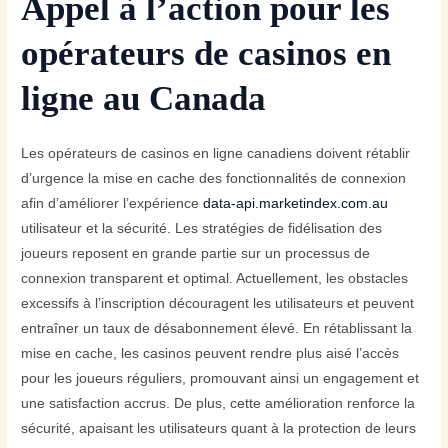
Appel à l’action pour les
opérateurs de casinos en
ligne au Canada
Les opérateurs de casinos en ligne canadiens doivent rétablir
d’urgence la mise en cache des fonctionnalités de connexion
afin d’améliorer l’expérience
data-api.marketindex.com.au
utilisateur et la sécurité. Les stratégies de fidélisation des
joueurs reposent en grande partie sur un processus de
connexion transparent et optimal. Actuellement, les obstacles
excessifs à l’inscription découragent les utilisateurs et peuvent
entraîner un taux de désabonnement élevé. En rétablissant la
mise en cache, les casinos peuvent rendre plus aisé l’accès
pour les joueurs réguliers, promouvant ainsi un engagement et
une satisfaction accrus. De plus, cette amélioration renforce la
sécurité, apaisant les utilisateurs quant à la protection de leurs