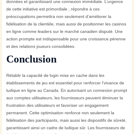
données et garantissant une connexion immédiate. L’urgence
de cette initiative est primordiale ; répondre à ces
préoccupations permettra non seulement d’améliorer la
fidélisation de la clientèle, mais aussi de positionner les casinos
en ligne comme leaders sur le marché canadien disputé. Une
action prompte est indispensable pour une croissance pérenne
et des relations joueurs consolidées.
Conclusion
Rétablir la capacité de login mise en cache dans les
établissements de jeu est essentiel pour renforcer l’vivance de
ludique en ligne au Canada. En autorisant un connexion prompt
aux comptes utilisateurs, les fournisseurs peuvent diminuer la
frustration des utilisateurs et favoriser un engagement
permanent. Cette optimisation renforce non seulement la
fidélisation des participants, mais aussi les dispositifs de sûreté,
garantissant ainsi un cadre de ludique sûr. Les fournisseurs de