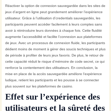
Réactiver la option de connexion sauvegardée dans les sites de
jeux d’argent en ligne peut grandement améliorer l’expérience
utilisateur. Grâce à l’utilisation d’credentials sauvegardés, les
participants peuvent accéder facilement à leurs comptes sans
avoir à réintroduire leurs données à chaque fois. Cette fluidité
augmente l’accessibilité et facilite l’connexion aux plateformes
de jeux. Avec un processus de connexion fluide, les participants
dédient moins de moment à gérer des soucis techniques et plus
de période à profiter de leurs jeux favoris. De plus, le retour de
cette capacité réduit le risque d’mémoire de code secret, ce qui
renforce la contentement des utilisateurs. En conclusion, la
mise en place de la accès sauvegardée améliore l’expérience
ludique, retient les participants et les pousse à se connecter
plus souvent sur les plateformes de casino.
Effet sur l’expérience des
utilisateurs et la sûreté des