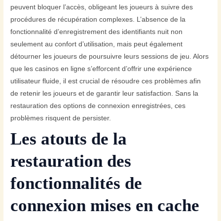
peuvent bloquer l’accès, obligeant les joueurs à suivre des
procédures de récupération complexes. L’absence de la
fonctionnalité d’enregistrement des identifiants nuit non
seulement au confort d’utilisation, mais peut également
détourner les joueurs de poursuivre leurs sessions de jeu. Alors
que les casinos en ligne s’efforcent d’offrir une expérience
utilisateur fluide, il est crucial de résoudre ces problèmes afin
de retenir les joueurs et de garantir leur satisfaction. Sans la
restauration des options de connexion enregistrées, ces
problèmes risquent de persister.
Les atouts de la
restauration des
fonctionnalités de
connexion mises en cache