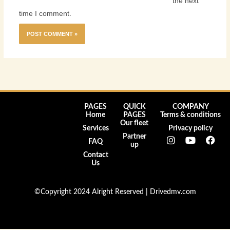
the next
time I comment.
PAGES
QUICK
COMPANY
Home
PAGES
Terms & conditions
Our fleet
Services
Privacy policy
I
Y
F
Partner
FAQ
n
o
a
up
s
u
c
Contact
t
t
e
Us
a
u
b
g
b
o
r
e
o
©Copyright 2024 Alright Reserved | Drivedmv.com
a
k
m