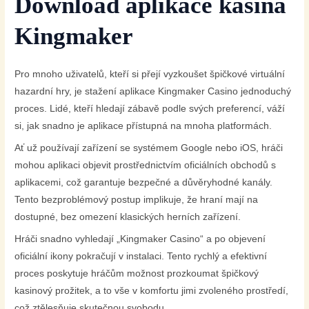
Download aplikace kasina
Kingmaker
Pro mnoho uživatelů, kteří si přejí vyzkoušet špičkové virtuální
hazardní hry, je stažení aplikace Kingmaker Casino jednoduchý
proces. Lidé, kteří hledají zábavě podle svých preferencí, váží
si, jak snadno je aplikace přístupná na mnoha platformách.
Ať už používají zařízení se systémem Google nebo iOS, hráči
mohou aplikaci objevit prostřednictvím oficiálních obchodů s
aplikacemi, což garantuje bezpečné a důvěryhodné kanály.
Tento bezproblémový postup implikuje, že hraní mají na
dostupné, bez omezení klasických herních zařízení.
Hráči snadno vyhledají „Kingmaker Casino“ a po objevení
oficiální ikony pokračují v instalaci. Tento rychlý a efektivní
proces poskytuje hráčům možnost prozkoumat špičkový
kasinový prožitek, a to vše v komfortu jimi zvoleného prostředí,
což ztělesňuje skutečnou svobodu.