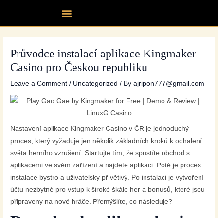
Skip
Post
Menu
Our fleet
Partner up
Contact Us
to
navigation
content
Průvodce instalací aplikace Kingmaker
Casino pro Českou republiku
Leave a Comment
/
Uncategorized
/ By
ajripon777@gmail.com
Nastavení aplikace Kingmaker Casino v ČR je jednoduchý
proces, který vyžaduje jen několik základních kroků k odhalení
světa herního vzrušení. Startujte tím, že spustíte obchod s
aplikacemi ve svém zařízení a najdete aplikaci. Poté je proces
instalace bystro a uživatelsky přívětivý. Po instalaci je vytvoření
účtu nezbytné pro vstup k široké škále her a bonusů, které jsou
připraveny na nové hráče. Přemýšlíte, co následuje?