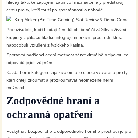
hledají taktické zapojení, zatímco hrací automaty představují
cestu pro ty, kteří touží po spontánnosti a náhodě.
Pro uživatele, kteří hledají čím dál oblíbenější zážitky s živými
krupiéry, aplikace hladce integruje imerzivní prostředí, která
napodobují vzrušení z fyzického kasina.
Sportovní nadšenci ocení možnost sázet virtuálně a tipovat, co
odpovídá jejich zájmům.
Každá herní kategorie žije životem a je s péčí vytvořena pro ty,
kteří chtějí zkoumat a prozkoumávat neomezené herní
možnosti.
Zodpovědné hraní a
ochranná opatření
Poskytnutí bezpečného a odpovědného herního prostředí je pro