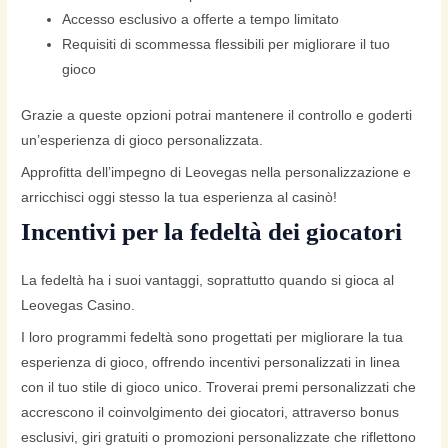
Accesso esclusivo a offerte a tempo limitato
Requisiti di scommessa flessibili per migliorare il tuo
gioco
Grazie a queste opzioni potrai mantenere il controllo e goderti
un’esperienza di gioco personalizzata.
Approfitta dell’impegno di Leovegas nella personalizzazione e
arricchisci oggi stesso la tua esperienza al casinò!
Incentivi per la fedeltà dei giocatori
La fedeltà ha i suoi vantaggi, soprattutto quando si gioca al
Leovegas Casino.
I loro programmi fedeltà sono progettati per migliorare la tua
esperienza di gioco, offrendo incentivi personalizzati in linea
con il tuo stile di gioco unico. Troverai premi personalizzati che
accrescono il coinvolgimento dei giocatori, attraverso bonus
esclusivi, giri gratuiti o promozioni personalizzate che riflettono