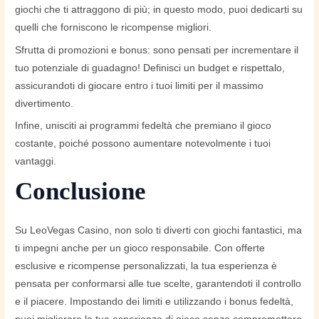
giochi che ti attraggono di più; in questo modo, puoi dedicarti su
quelli che forniscono le ricompense migliori.
Sfrutta di promozioni e bonus: sono pensati per incrementare il
tuo potenziale di guadagno! Definisci un budget e rispettalo,
assicurandoti di giocare entro i tuoi limiti per il massimo
divertimento.
Infine, unisciti ai programmi fedeltà che premiano il gioco
costante, poiché possono aumentare notevolmente i tuoi
vantaggi.
Conclusione
Su LeoVegas Casino, non solo ti diverti con giochi fantastici, ma
ti impegni anche per un gioco responsabile. Con offerte
esclusive e ricompense personalizzati, la tua esperienza è
pensata per conformarsi alle tue scelte, garantendoti il controllo
e il piacere. Impostando dei limiti e utilizzando i bonus fedeltà,