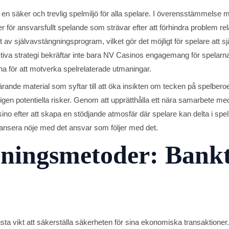
a en säker och trevlig spelmiljö för alla spelare. I överensstämmel
 för ansvarsfullt spelande som strävar efter att förhindra problem rela
t av självavstängningsprogram, vilket gör det möjligt för spelare att s
ktiva strategi bekräftar inte bara NV Casinos engagemang för spelar
na för att motverka spelrelaterade utmaningar.
ärande material som syftar till att öka insikten om tecken på spelb
igen potentiella risker. Genom att upprätthålla ett nära samarbete me
no efter att skapa en stödjande atmosfär där spelare kan delta i spel 
alansera nöje med det ansvar som följer med det.
lningsmetoder: Bankt
gsta vikt att säkerställa säkerheten för sina ekonomiska transaktioner