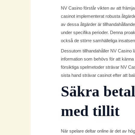
NV Casino förstår vikten av att främj
casinot implementerat robusta åtgärder
av dessa åtgärder är tillhandahållande
under specifika perioder. Denna proa
också de större samhälleliga insatser
Dessutom tillhandahåller NV Casino l
information som behövs för att känna 
försiktiga spelmetoder strävar NV Casi
sista hand strävar casinot efter att b
Säkra beta
med tillit
När spelare deltar online är det av hö