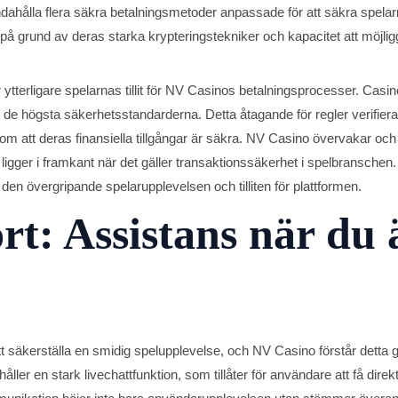
andahålla flera säkra betalningsmetoder anpassade för att säkra spe
al på grund av deras starka krypteringstekniker och kapacitet att möjli
 ytterligare spelarnas tillit för NV Casinos betalningsprocesser. Casin
er de högsta säkerhetsstandarderna. Detta åtagande för regler verifiera
m att deras finansiella tillgångar är säkra. NV Casino övervakar och 
 ligger i framkant när det gäller transaktionssäkerhet i spelbranschen
den övergripande spelarupplevelsen och tilliten för plattformen.
t: Assistans när du 
tt säkerställa en smidig spelupplevelse, och NV Casino förstår detta 
dahåller en stark livechattfunktion, som tillåter för användare att få dir