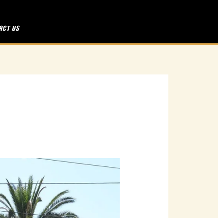
act Us