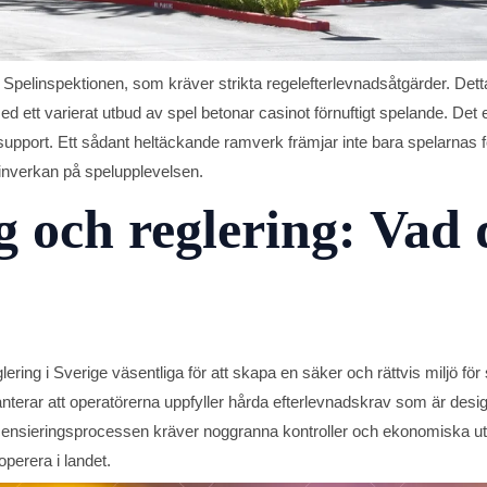
v Spelinspektionen, som kräver strikta regelefterlevnadsåtgärder. Dett
d ett varierat utbud av spel betonar casinot förnuftigt spelande. Det
ndsupport. Ett sådant heltäckande ramverk främjar inte bara spelarnas
 inverkan på spelupplevelsen.
g och reglering: Vad
lering i Sverige väsentliga för att skapa en säker och rättvis miljö fö
anterar att operatörerna uppfyller hårda efterlevnadskrav som är des
icensieringsprocessen kräver noggranna kontroller och ekonomiska utvä
erera i landet.