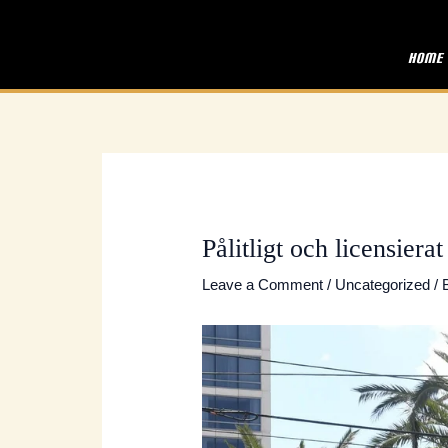
Skip
Post
to
navigation
Home
content
Pålitligt och licensier
Leave a Comment
/
Uncategorized
/ 