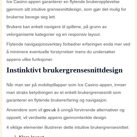
Ice Casino-appen garanterer en flytende brukeropplevelse
gjennom sitt intuitive grensesnittdesign, som gjør det mulig for
brukerne bevege seg lett.
Brukere kan enkelt navigere til spillene, på grunn av
velorganiserte kategorier og en responsiv layout.
Flytende navigasjonsverktøy forbedrer erfaringen enda mer ved
å minimere eventuelle forstyrrelser mens du undersøker
appens ulike funksjoner.
Instinktivt brukergrensesnittdesign
Når man ser på mobilspillapper som Ice Casino-appen, innser
man straks betydningen av et enkelt brukergrensesnitt som
garanterer en flytende brukererfaring og navigasjon.
Anvendere som vil
gov.uk
å unngå forvirrende alternativer og
oppsett, vil verdsette appens gjennomtenkte design.
4 viktige elementer illustrerer dette intuitive brukergrensesnittet: