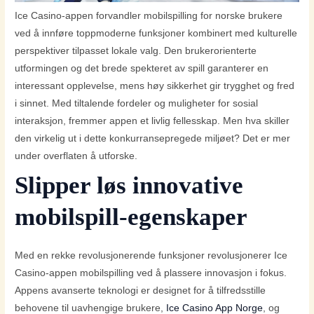
Ice Casino-appen forvandler mobilspilling for norske brukere
ved å innføre toppmoderne funksjoner kombinert med kulturelle
perspektiver tilpasset lokale valg. Den brukerorienterte
utformingen og det brede spekteret av spill garanterer en
interessant opplevelse, mens høy sikkerhet gir trygghet og fred
i sinnet. Med tiltalende fordeler og muligheter for sosial
interaksjon, fremmer appen et livlig fellesskap. Men hva skiller
den virkelig ut i dette konkurransepregede miljøet? Det er mer
under overflaten å utforske.
Slipper løs innovative
mobilspill-egenskaper
Med en rekke revolusjonerende funksjoner revolusjonerer Ice
Casino-appen mobilspilling ved å plassere innovasjon i fokus.
Appens avanserte teknologi er designet for å tilfredsstille
behovene til uavhengige brukere,
Ice Casino App Norge
, og