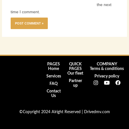
the next
time I comment.
PAGES
QUICK
COMPANY
Home
PAGES
Terms & conditions
Our fleet
Services
Privacy policy
I
Y
F
Partner
FAQ
n
o
a
up
s
u
c
Contact
t
t
e
Us
a
u
b
g
b
o
r
e
o
©Copyright 2024 Alright Reserved | Drivedmv.com
a
k
m