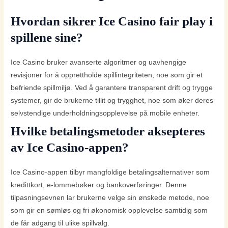
Hvordan sikrer Ice Casino fair play i
spillene sine?
Ice Casino bruker avanserte algoritmer og uavhengige
revisjoner for å opprettholde spillintegriteten, noe som gir et
befriende spillmiljø. Ved å garantere transparent drift og trygge
systemer, gir de brukerne tillit og trygghet, noe som øker deres
selvstendige underholdningsopplevelse på mobile enheter.
Hvilke betalingsmetoder aksepteres
av Ice Casino-appen?
Ice Casino-appen tilbyr mangfoldige betalingsalternativer som
kredittkort, e-lommebøker og bankoverføringer. Denne
tilpasningsevnen lar brukerne velge sin ønskede metode, noe
som gir en sømløs og fri økonomisk opplevelse samtidig som
de får adgang til ulike spillvalg.