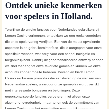
Ontdek unieke kenmerken
voor spelers in Holland.
Terwijl we de unieke functies voor Nederlandse gebruikers bij
Lemon Casino verkennen, ontdekken we een reeks voordelen
die onze spelervaring verrijken. Een van de meest opvallende
aspecten is de gebruikersinterface, die is aangepast voor onze
specifieke wensen, wat zorgt voor een soepel navigatie en
toegankelijkheid. Dankzij dit gepersonaliseerde ontwerp hebben
we snel toegang tot onze favoriete games en kunnen we onze
accounts zonder moeite beheren. Bovendien biedt Lemon
Casino exclusieve promoties die aansluiten op de wensen van
Nederlandse spelers, waardoor onze gameplay wordt verrijkt
met interessante bonussen en beloningen. Deze
gepersonaliseerde functies verbeteren niet alleen onze
algemene tevredenheid, maar tonen ook de commitment van
Lemon Casino aan het verschaffen van een bijzondere en