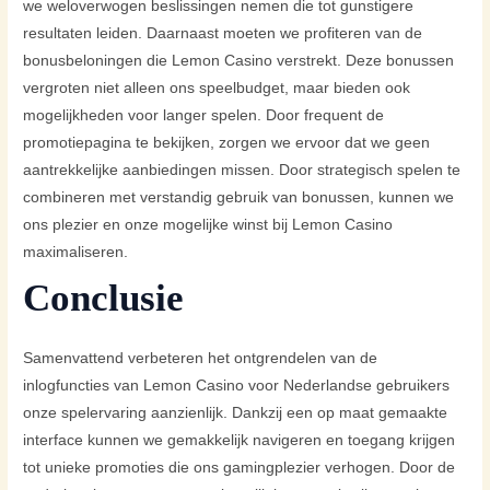
we weloverwogen beslissingen nemen die tot gunstigere
resultaten leiden. Daarnaast moeten we profiteren van de
bonusbeloningen die Lemon Casino verstrekt. Deze bonussen
vergroten niet alleen ons speelbudget, maar bieden ook
mogelijkheden voor langer spelen. Door frequent de
promotiepagina te bekijken, zorgen we ervoor dat we geen
aantrekkelijke aanbiedingen missen. Door strategisch spelen te
combineren met verstandig gebruik van bonussen, kunnen we
ons plezier en onze mogelijke winst bij Lemon Casino
maximaliseren.
Conclusie
Samenvattend verbeteren het ontgrendelen van de
inlogfuncties van Lemon Casino voor Nederlandse gebruikers
onze spelervaring aanzienlijk. Dankzij een op maat gemaakte
interface kunnen we gemakkelijk navigeren en toegang krijgen
tot unieke promoties die ons gamingplezier verhogen. Door de