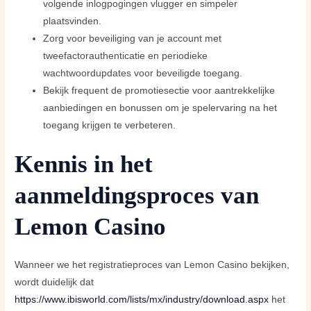
volgende inlogpogingen vlugger en simpeler
plaatsvinden.
Zorg voor beveiliging van je account met
tweefactorauthenticatie en periodieke
wachtwoordupdates voor beveiligde toegang.
Bekijk frequent de promotiesectie voor aantrekkelijke
aanbiedingen en bonussen om je spelervaring na het
toegang krijgen te verbeteren.
Kennis in het
aanmeldingsproces van
Lemon Casino
Wanneer we het registratieproces van Lemon Casino bekijken,
wordt duidelijk dat
https://www.ibisworld.com/lists/mx/industry/download.aspx
het