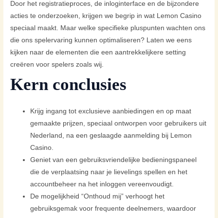
Door het registratieproces, de inloginterface en de bijzondere
acties te onderzoeken, krijgen we begrip in wat Lemon Casino
speciaal maakt. Maar welke specifieke pluspunten wachten ons
die ons spelervaring kunnen optimaliseren? Laten we eens
kijken naar de elementen die een aantrekkelijkere setting
creëren voor spelers zoals wij.
Kern conclusies
Krijg ingang tot exclusieve aanbiedingen en op maat
gemaakte prijzen, speciaal ontworpen voor gebruikers uit
Nederland, na een geslaagde aanmelding bij Lemon
Casino.
Geniet van een gebruiksvriendelijke bedieningspaneel
die de verplaatsing naar je lievelings spellen en het
accountbeheer na het inloggen vereenvoudigt.
De mogelijkheid “Onthoud mij” verhoogt het
gebruiksgemak voor frequente deelnemers, waardoor