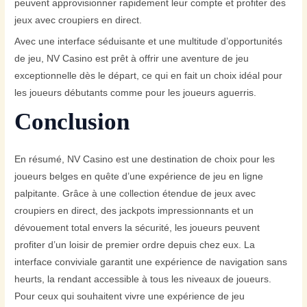
peuvent approvisionner rapidement leur compte et profiter des
jeux avec croupiers en direct.
Avec une interface séduisante et une multitude d’opportunités
de jeu, NV Casino est prêt à offrir une aventure de jeu
exceptionnelle dès le départ, ce qui en fait un choix idéal pour
les joueurs débutants comme pour les joueurs aguerris.
Conclusion
En résumé, NV Casino est une destination de choix pour les
joueurs belges en quête d’une expérience de jeu en ligne
palpitante. Grâce à une collection étendue de jeux avec
croupiers en direct, des jackpots impressionnants et un
dévouement total envers la sécurité, les joueurs peuvent
profiter d’un loisir de premier ordre depuis chez eux. La
interface conviviale garantit une expérience de navigation sans
heurts, la rendant accessible à tous les niveaux de joueurs.
Pour ceux qui souhaitent vivre une expérience de jeu