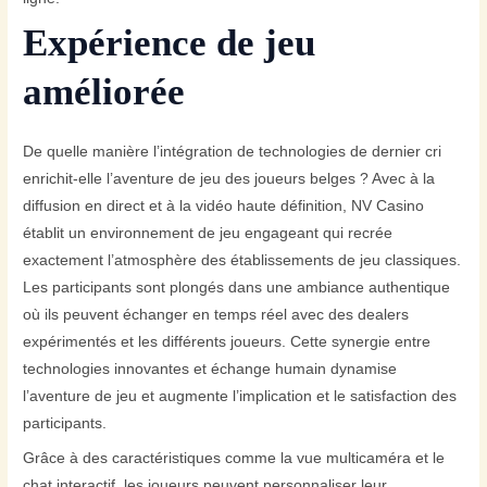
Expérience de jeu
améliorée
De quelle manière l’intégration de technologies de dernier cri
enrichit-elle l’aventure de jeu des joueurs belges ? Avec à la
diffusion en direct et à la vidéo haute définition, NV Casino
établit un environnement de jeu engageant qui recrée
exactement l’atmosphère des établissements de jeu classiques.
Les participants sont plongés dans une ambiance authentique
où ils peuvent échanger en temps réel avec des dealers
expérimentés et les différents joueurs. Cette synergie entre
technologies innovantes et échange humain dynamise
l’aventure de jeu et augmente l’implication et le satisfaction des
participants.
Grâce à des caractéristiques comme la vue multicaméra et le
chat interactif, les joueurs peuvent personnaliser leur