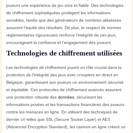
joueurs une expérience de jeu sûre et fiable. Des technologies
de chiffrement sophistiquées protègent les informations
sensibles, tandis que des générateurs de nombres aléatoires
assurent l’équité des résultats. De plus, le respect de normes
réglementaires rigoureuses renforce l’intégrité de ces jeux,
encourageant la confiance et l’engagement des joueurs.
Technologies de chiffrement utilisées
Les technologies de chiffrement jouent un rôle crucial dans la
protection de l’intégrité des jeux avec croupiers en direct en
Belgique, garantissant aux joueurs un environnement sécurisé
et équitable. Ces protocoles de chiffrement avancés assurent
une protection robuste des
données
, sécurisant les
informations privées et les transactions financières des joueurs
contre les menaces en ligne. En utilisant des techniques de
dernier cri telles que SSL (Secure Socket Layer) et AES
(Advanced Encryption Standard), les casinos en ligne créent un