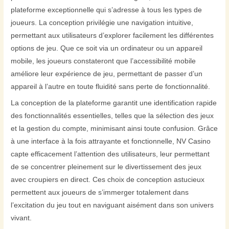
plateforme exceptionnelle qui s’adresse à tous les types de
joueurs. La conception privilégie une navigation intuitive,
permettant aux utilisateurs d’explorer facilement les différentes
options de jeu. Que ce soit via un ordinateur ou un appareil
mobile, les joueurs constateront que l’accessibilité mobile
améliore leur expérience de jeu, permettant de passer d’un
appareil à l’autre en toute fluidité sans perte de fonctionnalité.
La conception de la plateforme garantit une identification rapide
des fonctionnalités essentielles, telles que la sélection des jeux
et la gestion du compte, minimisant ainsi toute confusion. Grâce
à une interface à la fois attrayante et fonctionnelle, NV Casino
capte efficacement l’attention des utilisateurs, leur permettant
de se concentrer pleinement sur le divertissement des jeux
avec croupiers en direct. Ces choix de conception astucieux
permettent aux joueurs de s’immerger totalement dans
l’excitation du jeu tout en naviguant aisément dans son univers
vivant.