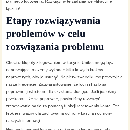
płynnego logowania. Rozwiążmy te zadania weryfikacyjne
łącznie!
Etapy rozwiązywania
problemów w celu
rozwiązania problemu
Chociaż kłopoty z logowaniem w kasynie Unibet mogą być
denerwujące, możemy wykonać kilku łatwych kroków
naprawczych, aby je usunąć. Najpierw zweryfikujmy precyzyjnie
nasze kredencje. Zagwarantowanie, że login i hasło są
poprawne, jest istotne dla uzyskania dostępu. Jeśli jesteśmy
przekonani, że są poprawne, powinniśmy rozważyć
zresetowanie hasła za pomocą funkcji resetowania konta. Ten
krok jest ważny dla zachowania ochrony kasyna i ochrony
naszych informacji.
Następnie sprawdźmy nasze połączenie internetowe, aby