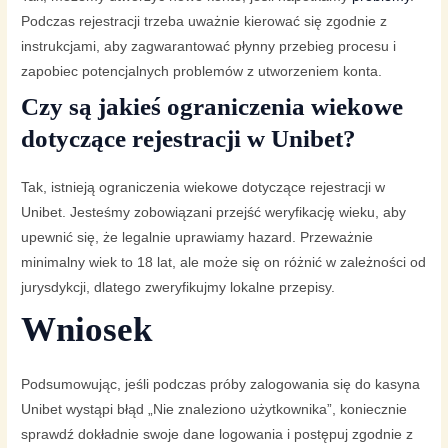
Podczas rejestracji trzeba uważnie kierować się zgodnie z
instrukcjami, aby zagwarantować płynny przebieg procesu i
zapobiec potencjalnych problemów z utworzeniem konta.
Czy są jakieś ograniczenia wiekowe
dotyczące rejestracji w Unibet?
Tak, istnieją ograniczenia wiekowe dotyczące rejestracji w
Unibet. Jesteśmy zobowiązani przejść weryfikację wieku, aby
upewnić się, że legalnie uprawiamy hazard. Przeważnie
minimalny wiek to 18 lat, ale może się on różnić w zależności od
jurysdykcji, dlatego zweryfikujmy lokalne przepisy.
Wniosek
Podsumowując, jeśli podczas próby zalogowania się do kasyna
Unibet wystąpi błąd „Nie znaleziono użytkownika”, koniecznie
sprawdź dokładnie swoje dane logowania i postępuj zgodnie z