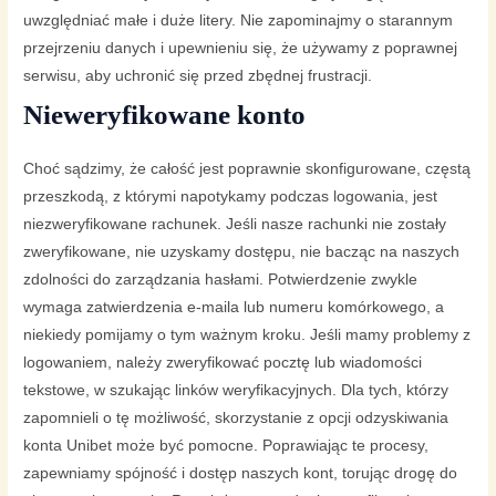
uwzględniać małe i duże litery. Nie zapominajmy o starannym
przejrzeniu danych i upewnieniu się, że używamy z poprawnej
serwisu, aby uchronić się przed zbędnej frustracji.
Nieweryfikowane konto
Choć sądzimy, że całość jest poprawnie skonfigurowane, częstą
przeszkodą, z którymi napotykamy podczas logowania, jest
niezweryfikowane rachunek. Jeśli nasze rachunki nie zostały
zweryfikowane, nie uzyskamy dostępu, nie bacząc na naszych
zdolności do zarządzania hasłami. Potwierdzenie zwykle
wymaga zatwierdzenia e-maila lub numeru komórkowego, a
niekiedy pomijamy o tym ważnym kroku. Jeśli mamy problemy z
logowaniem, należy zweryfikować pocztę lub wiadomości
tekstowe, w szukając linków weryfikacyjnych. Dla tych, którzy
zapomnieli o tę możliwość, skorzystanie z opcji odzyskiwania
konta Unibet może być pomocne. Poprawiając te procesy,
zapewniamy spójność i dostęp naszych kont, torując drogę do