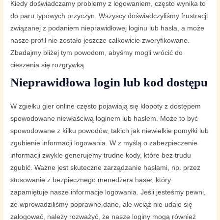
Kiedy doświadczamy problemy z logowaniem, często wynika to
do paru typowych przyczyn. Wszyscy doświadczyliśmy frustracji
związanej z podaniem nieprawidłowej loginu lub hasła, a może
nasze profil nie zostało jeszcze całkowicie zweryfikowane.
Zbadajmy bliżej tym powodom, abyśmy mogli wrócić do
cieszenia się rozgrywką.
Nieprawidłowa login lub kod dostępu
W zgiełku gier online często pojawiają się kłopoty z dostępem
spowodowane niewłaściwą loginem lub hasłem. Może to być
spowodowane z kilku powodów, takich jak niewielkie pomyłki lub
zgubienie informacji logowania. W z myślą o zabezpieczenie
informacji zwykle generujemy trudne kody, które bez trudu
zgubić. Ważne jest skuteczne zarządzanie hasłami, np. przez
stosowanie z bezpiecznego menedżera haseł, który
zapamiętuje nasze informacje logowania. Jeśli jesteśmy pewni,
że wprowadziliśmy poprawne dane, ale wciąż nie udaje się
zalogować, należy rozważyć, że nasze loginy mogą również