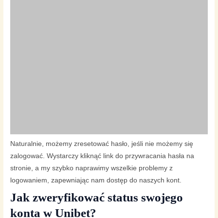
Naturalnie, możemy zresetować hasło, jeśli nie możemy się
zalogować. Wystarczy kliknąć link do przywracania hasła na
stronie, a my szybko naprawimy wszelkie problemy z
logowaniem, zapewniając nam dostęp do naszych kont.
Jak zweryfikować status swojego
konta w Unibet?