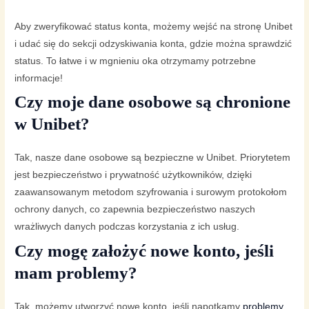
Aby zweryfikować status konta, możemy wejść na stronę Unibet
i udać się do sekcji odzyskiwania konta, gdzie można sprawdzić
status. To łatwe i w mgnieniu oka otrzymamy potrzebne
informacje!
Czy moje dane osobowe są chronione
w Unibet?
Tak, nasze dane osobowe są bezpieczne w Unibet. Priorytetem
jest bezpieczeństwo i prywatność użytkowników, dzięki
zaawansowanym metodom szyfrowania i surowym protokołom
ochrony danych, co zapewnia bezpieczeństwo naszych
wrażliwych danych podczas korzystania z ich usług.
Czy mogę założyć nowe konto, jeśli
mam problemy?
Tak, możemy utworzyć nowe konto, jeśli napotkamy
problemy
.