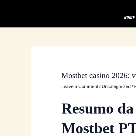
Skip
Post
to
navigation
Home
content
Mostbet casino 2026: v
Leave a Comment
/
Uncategorized
/ 
Resumo da 
Mostbet P