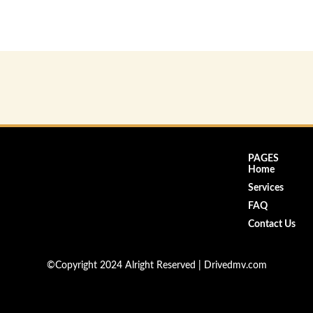
PAGES
Home
Services
FAQ
Contact Us
©Copyright 2024 Alright Reserved | Drivedmv.com