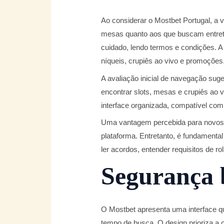
Ao considerar o Mostbet Portugal, a 
mesas quanto aos que buscam entrete
cuidado, lendo termos e condições. A 
níqueis, crupiês ao vivo e promoções.
A avaliação inicial de navegação sug
encontrar slots, mesas e crupiês ao 
interface organizada, compatível co
Uma vantagem percebida para novos u
plataforma. Entretanto, é fundamenta
ler acordos, entender requisitos de roll
Segurança 
O Mostbet apresenta uma interface qu
tempo de busca. O design prioriza a 