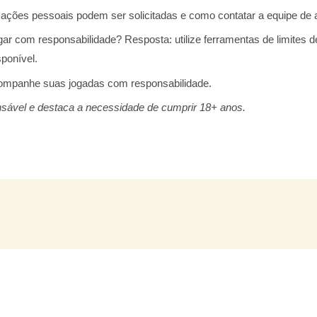
ormações pessoais podem ser solicitadas e como contatar a equipe de 
ogar com responsabilidade? Resposta: utilize ferramentas de limites 
ponível.
ompanhe suas jogadas com responsabilidade.
nsável e destaca a necessidade de cumprir 18+ anos.