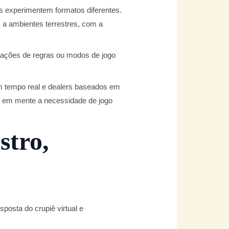
s experimentem formatos diferentes.
 a ambientes terrestres, com a
riações de regras ou modos de jogo
m tempo real e dealers baseados em
do em mente a necessidade de jogo
stro,
sposta do crupiê virtual e