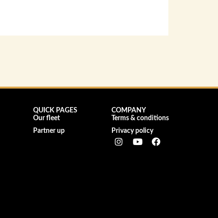
QUICK PAGES
COMPANY
Our fleet
Terms & conditions
Partner up
Privacy policy
I
Y
F
n
o
a
s
u
c
t
t
e
a
u
b
g
b
o
r
e
o
a
k
m