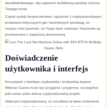
dwuskładnikowego, aby zapewnić dodatkową warstwę ochrony
Twojego konta.
Częste audyty bezpieczeństwa i zgodność z międzynarodowymi
przepisami dotyczącymi gier hazardowych sprawiają, że
możesz mieć pewność, że Twoje dane osobowe i finansowe są
przetwarzane z najwyższą starannością.
Doświadczenie
użytkownika i interfejs
Korzystanie z interfejsu użytkownika i środowiska kasyna
Millioner Casino może być przyjazne i przyjemne, szczególnie
jeśli cenisz sobie dobrze zoptymalizowany projekt.
Układ jest zoptymalizowany, co umożliwia na łatwe znalezienie