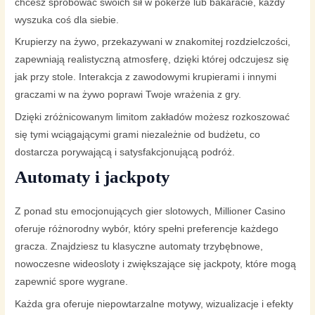
chcesz spróbować swoich sił w pokerze lub bakaracie, każdy
wyszuka coś dla siebie.
Krupierzy na żywo, przekazywani w znakomitej rozdzielczości,
zapewniają realistyczną atmosferę, dzięki której odczujesz się
jak przy stole. Interakcja z zawodowymi krupierami i innymi
graczami w na żywo poprawi Twoje wrażenia z gry.
Dzięki zróżnicowanym limitom zakładów możesz rozkoszować
się tymi wciągającymi grami niezależnie od budżetu, co
dostarcza porywającą i satysfakcjonującą podróż.
Automaty i jackpoty
Z ponad stu emocjonujących gier slotowych, Millioner Casino
oferuje różnorodny wybór, który spełni preferencje każdego
gracza. Znajdziesz tu klasyczne automaty trzybębnowe,
nowoczesne wideosloty i zwiększające się jackpoty, które mogą
zapewnić spore wygrane.
Każda gra oferuje niepowtarzalne motywy, wizualizacje i efekty