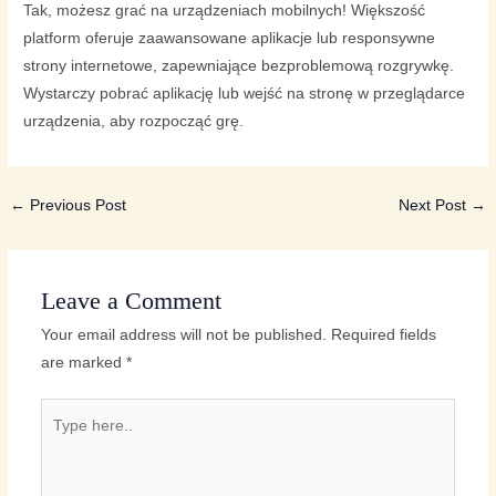
Tak, możesz grać na urządzeniach mobilnych! Większość
platform oferuje zaawansowane aplikacje lub responsywne
strony internetowe, zapewniające bezproblemową rozgrywkę.
Wystarczy pobrać aplikację lub wejść na stronę w przeglądarce
urządzenia, aby rozpocząć grę.
←
Previous Post
Next Post
→
Leave a Comment
Your email address will not be published.
Required fields
are marked
*
Type
here..