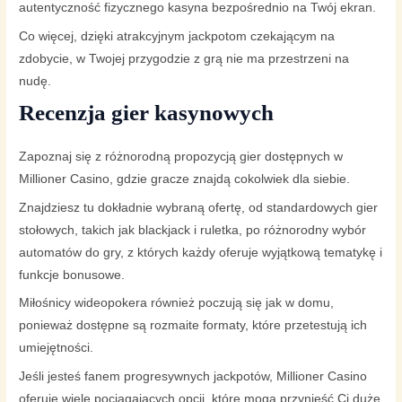
autentyczność fizycznego kasyna bezpośrednio na Twój ekran.
Co więcej, dzięki atrakcyjnym jackpotom czekającym na
zdobycie, w Twojej przygodzie z grą nie ma przestrzeni na
nudę.
Recenzja gier kasynowych
Zapoznaj się z różnorodną propozycją gier dostępnych w
Millioner Casino, gdzie gracze znajdą cokolwiek dla siebie.
Znajdziesz tu dokładnie wybraną ofertę, od standardowych gier
stołowych, takich jak blackjack i ruletka, po różnorodny wybór
automatów do gry, z których każdy oferuje wyjątkową tematykę i
funkcje bonusowe.
Miłośnicy wideopokera również poczują się jak w domu,
ponieważ dostępne są rozmaite formaty, które przetestują ich
umiejętności.
Jeśli jesteś fanem progresywnych jackpotów, Millioner Casino
oferuje wiele pociągających opcji, które mogą przynieść Ci duże