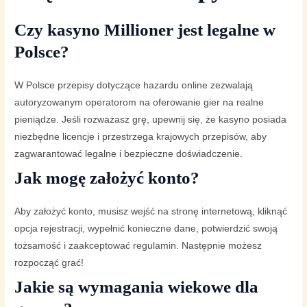
Czy kasyno Millioner jest legalne w
Polsce?
W Polsce przepisy dotyczące hazardu online zezwalają
autoryzowanym operatorom na oferowanie gier na realne
pieniądze. Jeśli rozważasz grę, upewnij się, że kasyno posiada
niezbędne licencje i przestrzega krajowych przepisów, aby
zagwarantować legalne i bezpieczne doświadczenie.
Jak mogę założyć konto?
Aby założyć konto, musisz wejść na stronę internetową, kliknąć
opcja rejestracji, wypełnić konieczne dane, potwierdzić swoją
tożsamość i zaakceptować regulamin. Następnie możesz
rozpocząć grać!
Jakie są wymagania wiekowe dla