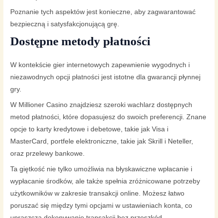
Poznanie tych aspektów jest konieczne, aby zagwarantować
bezpieczną i satysfakcjonującą grę.
Dostępne metody płatności
W kontekście gier internetowych zapewnienie wygodnych i
niezawodnych opcji płatności jest istotne dla gwarancji płynnej
gry.
W Millioner Casino znajdziesz szeroki wachlarz dostępnych
metod płatności, które dopasujesz do swoich preferencji. Znane
opcje to karty kredytowe i debetowe, takie jak Visa i
MasterCard, portfele elektroniczne, takie jak Skrill i Neteller,
oraz przelewy bankowe.
Ta giętkość nie tylko umożliwia na błyskawiczne wpłacanie i
wypłacanie środków, ale także spełnia zróżnicowane potrzeby
użytkowników w zakresie transakcji online. Możesz łatwo
poruszać się między tymi opcjami w ustawieniach konta, co
upraszcza dokonywanie transakcji bez przeszkód.