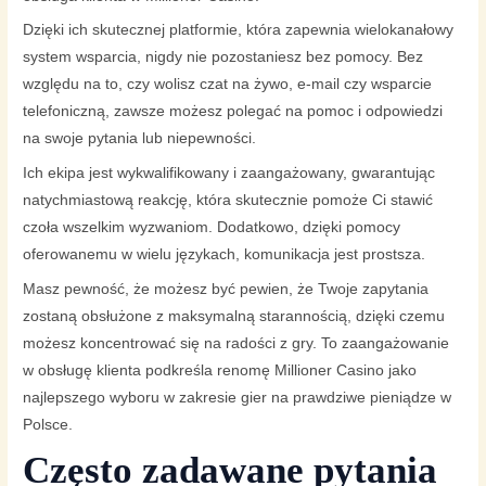
Dzięki ich skutecznej platformie, która zapewnia wielokanałowy
system wsparcia, nigdy nie pozostaniesz bez pomocy. Bez
względu na to, czy wolisz czat na żywo, e-mail czy wsparcie
telefoniczną, zawsze możesz polegać na pomoc i odpowiedzi
na swoje pytania lub niepewności.
Ich ekipa jest wykwalifikowany i zaangażowany, gwarantując
natychmiastową reakcję, która skutecznie pomoże Ci stawić
czoła wszelkim wyzwaniom. Dodatkowo, dzięki pomocy
oferowanemu w wielu językach, komunikacja jest prostsza.
Masz pewność, że możesz być pewien, że Twoje zapytania
zostaną obsłużone z maksymalną starannością, dzięki czemu
możesz koncentrować się na radości z gry. To zaangażowanie
w obsługę klienta podkreśla renomę Millioner Casino jako
najlepszego wyboru w zakresie gier na prawdziwe pieniądze w
Polsce.
Często zadawane pytania