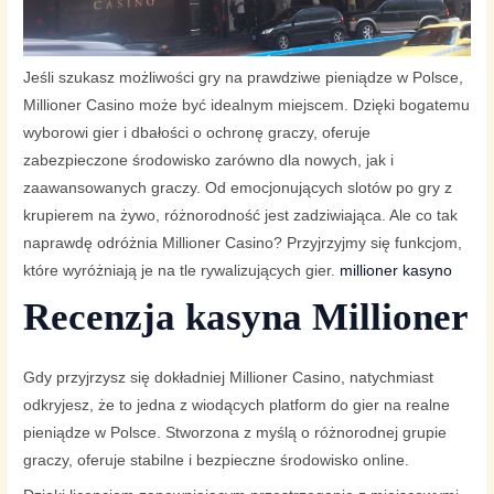
Jeśli szukasz możliwości gry na prawdziwe pieniądze w Polsce,
Millioner Casino może być idealnym miejscem. Dzięki bogatemu
wyborowi gier i dbałości o ochronę graczy, oferuje
zabezpieczone środowisko zarówno dla nowych, jak i
zaawansowanych graczy. Od emocjonujących slotów po gry z
krupierem na żywo, różnorodność jest zadziwiająca. Ale co tak
naprawdę odróżnia Millioner Casino? Przyjrzyjmy się funkcjom,
które wyróżniają je na tle rywalizujących gier.
millioner kasyno
Recenzja kasyna Millioner
Gdy przyjrzysz się dokładniej Millioner Casino, natychmiast
odkryjesz, że to jedna z wiodących platform do gier na realne
pieniądze w Polsce. Stworzona z myślą o różnorodnej grupie
graczy, oferuje stabilne i bezpieczne środowisko online.