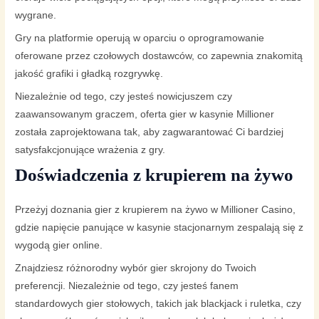
wygrane.
Gry na platformie operują w oparciu o oprogramowanie
oferowane przez czołowych dostawców, co zapewnia znakomitą
jakość grafiki i gładką rozgrywkę.
Niezależnie od tego, czy jesteś nowicjuszem czy
zaawansowanym graczem, oferta gier w kasynie Millioner
została zaprojektowana tak, aby zagwarantować Ci bardziej
satysfakcjonujące wrażenia z gry.
Doświadczenia z krupierem na żywo
Przeżyj doznania gier z krupierem na żywo w Millioner Casino,
gdzie napięcie panujące w kasynie stacjonarnym zespalają się z
wygodą gier online.
Znajdziesz różnorodny wybór gier skrojony do Twoich
preferencji. Niezależnie od tego, czy jesteś fanem
standardowych gier stołowych, takich jak blackjack i ruletka, czy