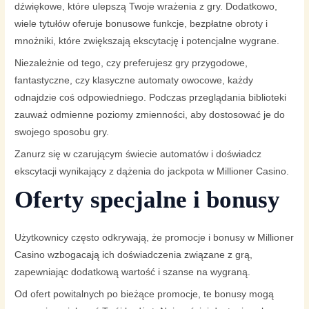
dźwiękowe, które ulepszą Twoje wrażenia z gry. Dodatkowo,
wiele tytułów oferuje bonusowe funkcje, bezpłatne obroty i
mnożniki, które zwiększają ekscytację i potencjalne wygrane.
Niezależnie od tego, czy preferujesz gry przygodowe,
fantastyczne, czy klasyczne automaty owocowe, każdy
odnajdzie coś odpowiedniego. Podczas przeglądania biblioteki
zauważ odmienne poziomy zmienności, aby dostosować je do
swojego sposobu gry.
Zanurz się w czarującym świecie automatów i doświadcz
ekscytacji wynikający z dążenia do jackpota w Millioner Casino.
Oferty specjalne i bonusy
Użytkownicy często odkrywają, że promocje i bonusy w Millioner
Casino wzbogacają ich doświadczenia związane z grą,
zapewniając dodatkową wartość i szanse na wygraną.
Od ofert powitalnych po bieżące promocje, te bonusy mogą