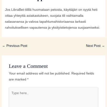
Jos LibraBet-tilillä huomataan petosta, käyttäjän on syytä heti
ottaa yhteyttä asiakastukeen, suojata tili vaihtamalla
salasanansa ja valvoa tapahtumahistoriaansa tarkasti
rahoituksellisen vapautensa ja yksityistietojensa suojaamiseksi.
←
Previous Post
Next Post
→
Leave a Comment
Your email address will not be published.
Required fields
are marked
*
Type
here..