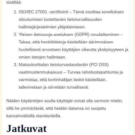
sisältää:
ISO/IEC 27001 -sertifiointi – Tämä osoittaa sovelluksen
sitoutumisen luotettavien tietoturvallisuuden
hallintajärjestelmien ylläpitämiseen.
Yleisen tietosuoja-asetuksen (GDPR) noudattaminen –
Takaa, että henkilötietoja käsitellään äärimmäisen
huolellisesti arvostaen käyttäjien oikeutta yksityisyyteen ja
omien tietojen hallintaan.
Maksukorttialan tietoturvastandardin (PCI DSS)
vaatimustenmukaisuus – Turvaa rahoitustapahtumia ja
varmistaa, että kortinhaltijan tiedot käsitellään,
tallennetaan ja siirretään turvallisesti.
Näiden käytäntöjen avulla käyttäjät voivat olla varmoin mielin,
sillä he ymmärtävät, että heidän datansa on suojattu
kansainvälisillä standardeilla.
Jatkuvat