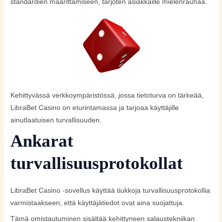
standardien määrittämiseen, tarjoten asiakkaille mielenrauhaa.
Kehittyvässä verkkoympäristössä, jossa tietoturva on tärkeää,
LibraBet Casino on eturintamassa ja tarjoaa käyttäjille
ainutlaatuisen turvallisuuden.
Ankarat
turvallisuusprotokollat
LibraBet Casino -sovellus käyttää tiukkoja turvallisuusprotokollia
varmistaakseen, että käyttäjätiedot ovat aina suojattuja.
Tämä omistautuminen sisältää kehittyneen salaustekniikan