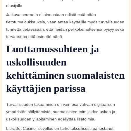
etusijalle.
Jatkuva seuranta ei ainoastaan edistä estämään
tietoturvaloukkauksia, vaan antaa käyttäjille myös turvallisuuden
tunnetta tietäessään, että heidän pelikokemuksensa pysyy sekä
turvallisena että esteettömänä.
Luottamussuhteen ja
uskollisuuden
kehittäminen suomalaisten
käyttäjien parissa
Turvallisuuden takaaminen on vain osa vahvan digitaalisen
ympäristön säilyttämistä; suomalaisten toimijoiden uskon ja
uskollisuuden ylläpitäminen edellyttää lisätoimia.
LibraBet Casino -sovellus on tarkoituksellisesti panostanut