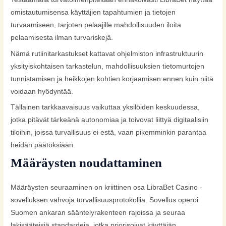
omistautumisensa käyttäjien tapahtumien ja tietojen
turvaamiseen, tarjoten pelaajille mahdollisuuden iloita
pelaamisesta ilman turvariskejä.
Nämä rutiinitarkastukset kattavat ohjelmiston infrastruktuurin
yksityiskohtaisen tarkastelun, mahdollisuuksien tietomurtojen
tunnistamisen ja heikkojen kohtien korjaamisen ennen kuin niitä
voidaan hyödyntää.
Tällainen tarkkaavaisuus vaikuttaa yksilöiden keskuudessa,
jotka pitävät tärkeänä autonomiaa ja toivovat liittyä digitaalisiin
tiloihin, joissa turvallisuus ei estä, vaan pikemminkin parantaa
heidän päätöksiään.
Määräysten noudattaminen
Määräysten seuraaminen on kriittinen osa LibraBet Casino -
sovelluksen vahvoja turvallisuusprotokollia. Sovellus operoi
Suomen ankaran sääntelyrakenteen rajoissa ja seuraa
lakisääteisiä standardeja, jotka priorisoivat käyttäjän