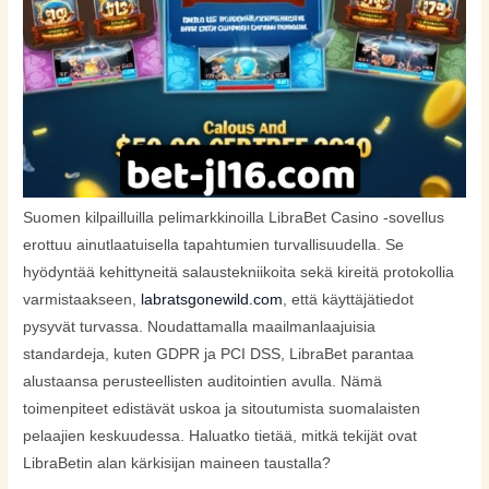
Suomen kilpailluilla pelimarkkinoilla LibraBet Casino -sovellus
erottuu ainutlaatuisella tapahtumien turvallisuudella. Se
hyödyntää kehittyneitä salaustekniikoita sekä kireitä protokollia
varmistaakseen,
labratsgonewild.com
, että käyttäjätiedot
pysyvät turvassa. Noudattamalla maailmanlaajuisia
standardeja, kuten GDPR ja PCI DSS, LibraBet parantaa
alustaansa perusteellisten auditointien avulla. Nämä
toimenpiteet edistävät uskoa ja sitoutumista suomalaisten
pelaajien keskuudessa. Haluatko tietää, mitkä tekijät ovat
LibraBetin alan kärkisijan maineen taustalla?