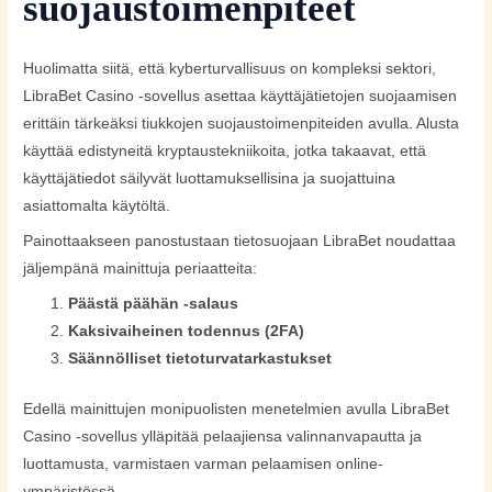
suojaustoimenpiteet
Huolimatta siitä, että kyberturvallisuus on kompleksi sektori,
LibraBet Casino -sovellus asettaa käyttäjätietojen suojaamisen
erittäin tärkeäksi tiukkojen suojaustoimenpiteiden avulla. Alusta
käyttää edistyneitä kryptaustekniikoita, jotka takaavat, että
käyttäjätiedot säilyvät luottamuksellisina ja suojattuina
asiattomalta käytöltä.
Painottaakseen panostustaan tietosuojaan LibraBet noudattaa
jäljempänä mainittuja periaatteita:
Päästä päähän -salaus
Kaksivaiheinen todennus (2FA)
Säännölliset tietoturvatarkastukset
Edellä mainittujen monipuolisten menetelmien avulla LibraBet
Casino -sovellus ylläpitää pelaajiensa valinnanvapautta ja
luottamusta, varmistaen varman pelaamisen online-
ympäristössä.