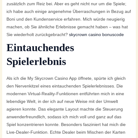
zusätzlich zum Reiz bei. Aber es geht nicht nur um die Spiele;
ich habe auch einige angenehme Überraschungen in Bezug auf
Boni und den Kundenservice erfahren. Mich würde neugierig
machen, ob Sie ähnliche Erlebnisse gemacht haben – was hat
Sie wiederholt zurückgebracht?
skycrown casino bonuscode
Eintauchendes
Spielerlebnis
Als ich die My Skycrown Casino App öffnete, spürte ich gleich
den Nervenkitzel eines eintauchenden Spielerlebnisses. Die
modernen Virtual-Reality-Funktionen entführten mich in eine
lebendige Welt, in der ich auf neue Weise mit der Umwelt
agieren konnte. Das elegante Layout machte die Steuerung
anwenderfreundlich, sodass ich mich voll und ganz auf das
Spiel konzentrieren konnte. Besonders fasziniert hat mich die
Live-Dealer-Funktion. Echte Dealer beim Mischen der Karten