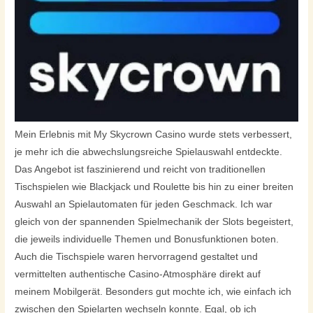
Mein Erlebnis mit My Skycrown Casino wurde stets verbessert,
je mehr ich die abwechslungsreiche Spielauswahl entdeckte.
Das Angebot ist faszinierend und reicht von traditionellen
Tischspielen wie Blackjack und Roulette bis hin zu einer breiten
Auswahl an Spielautomaten für jeden Geschmack. Ich war
gleich von der spannenden Spielmechanik der Slots begeistert,
die jeweils individuelle Themen und Bonusfunktionen boten.
Auch die Tischspiele waren hervorragend gestaltet und
vermittelten authentische Casino-Atmosphäre direkt auf
meinem Mobilgerät. Besonders gut mochte ich, wie einfach ich
zwischen den Spielarten wechseln konnte. Egal, ob ich