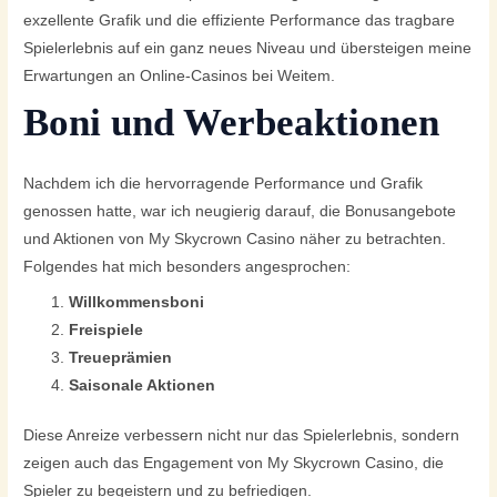
exzellente Grafik und die effiziente Performance das tragbare
Spielerlebnis auf ein ganz neues Niveau und übersteigen meine
Erwartungen an Online-Casinos bei Weitem.
Boni und Werbeaktionen
Nachdem ich die hervorragende Performance und Grafik
genossen hatte, war ich neugierig darauf, die Bonusangebote
und Aktionen von My Skycrown Casino näher zu betrachten.
Folgendes hat mich besonders angesprochen:
Willkommensboni
Freispiele
Treueprämien
Saisonale Aktionen
Diese Anreize verbessern nicht nur das Spielerlebnis, sondern
zeigen auch das Engagement von My Skycrown Casino, die
Spieler zu begeistern und zu befriedigen.