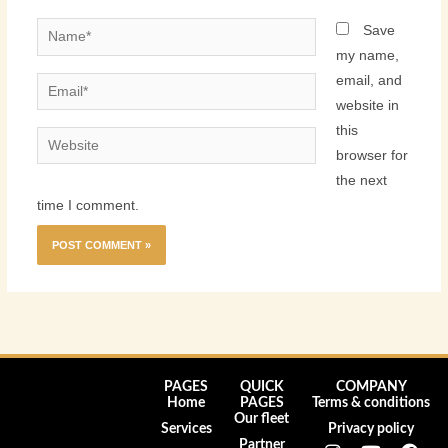
Name*
Save
my name,
email, and
Email*
website in
this
Website
browser for
the next
time I comment.
PAGES
QUICK
COMPANY
Home
PAGES
Terms & conditions
Our fleet
Services
Privacy policy
I
Y
F
Partner