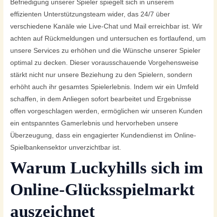
Befriedigung unserer Spieler spiegelt sich in unserem
effizienten Unterstützungsteam wider, das 24/7 über
verschiedene Kanäle wie Live-Chat und Mail erreichbar ist. Wir
achten auf Rückmeldungen und untersuchen es fortlaufend, um
unsere Services zu erhöhen und die Wünsche unserer Spieler
optimal zu decken. Dieser vorausschauende Vorgehensweise
stärkt nicht nur unsere Beziehung zu den Spielern, sondern
erhöht auch ihr gesamtes Spielerlebnis. Indem wir ein Umfeld
schaffen, in dem Anliegen sofort bearbeitet und Ergebnisse
offen vorgeschlagen werden, ermöglichen wir unseren Kunden
ein entspanntes Gamerlebnis und hervorheben unsere
Überzeugung, dass ein engagierter Kundendienst im Online-
Spielbankensektor unverzichtbar ist.
Warum Luckyhills sich im
Online-Glücksspielmarkt
auszeichnet