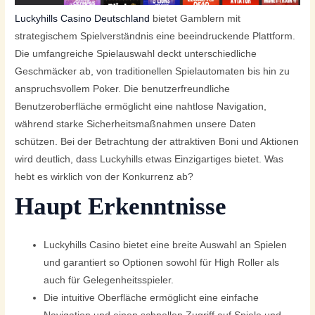
Luckyhills Casino Deutschland
bietet Gamblern mit
strategischem Spielverständnis eine beeindruckende Plattform.
Die umfangreiche Spielauswahl deckt unterschiedliche
Geschmäcker ab, von traditionellen Spielautomaten bis hin zu
anspruchsvollem Poker. Die benutzerfreundliche
Benutzeroberfläche ermöglicht eine nahtlose Navigation,
während starke Sicherheitsmaßnahmen unsere Daten
schützen. Bei der Betrachtung der attraktiven Boni und Aktionen
wird deutlich, dass Luckyhills etwas Einzigartiges bietet. Was
hebt es wirklich von der Konkurrenz ab?
Haupt Erkenntnisse
Luckyhills Casino bietet eine breite Auswahl an Spielen
und garantiert so Optionen sowohl für High Roller als
auch für Gelegenheitsspieler.
Die intuitive Oberfläche ermöglicht eine einfache