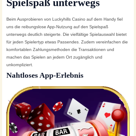
Spielspaß unterwegs
Beim Ausprobieren von Luckyhills Casino auf dem Handy fiel
uns die reibungslose App-Nutzung auf den Spielspaß
unterwegs deutlich steigerte. Die vielfältige Spielauswahl bietet
für jeden Spielertyp etwas Passendes. Zudem vereinfachen die
komfortablen Zahlungsmethoden die Transaktionen und
machen das Spielen an jedem Ort zugänglich und
unkompliziert.
Nahtloses App-Erlebnis