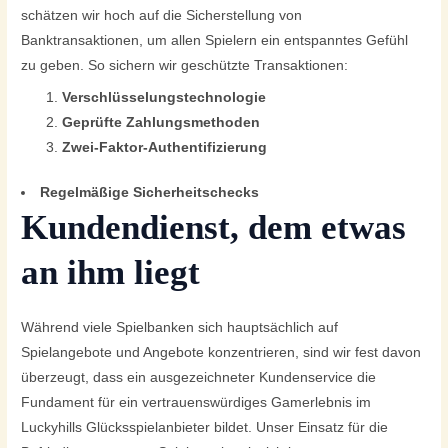
schätzen wir hoch auf die Sicherstellung von
Banktransaktionen, um allen Spielern ein entspanntes Gefühl
zu geben. So sichern wir geschützte Transaktionen:
Verschlüsselungstechnologie
Geprüfte Zahlungsmethoden
Zwei-Faktor-Authentifizierung
Regelmäßige Sicherheitschecks
Kundendienst, dem etwas
an ihm liegt
Während viele Spielbanken sich hauptsächlich auf
Spielangebote und Angebote konzentrieren, sind wir fest davon
überzeugt, dass ein ausgezeichneter Kundenservice die
Fundament für ein vertrauenswürdiges Gamerlebnis im
Luckyhills Glücksspielanbieter bildet. Unser Einsatz für die