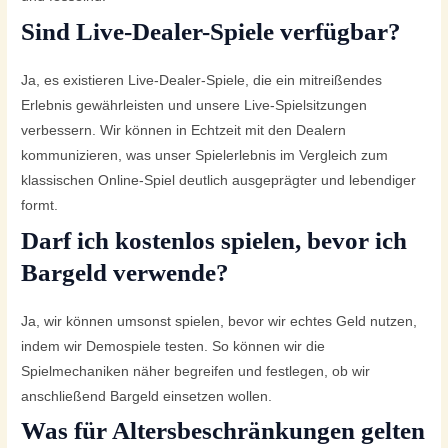
Sind Live-Dealer-Spiele verfügbar?
Ja, es existieren Live-Dealer-Spiele, die ein mitreißendes
Erlebnis gewährleisten und unsere Live-Spielsitzungen
verbessern. Wir können in Echtzeit mit den Dealern
kommunizieren, was unser Spielerlebnis im Vergleich zum
klassischen Online-Spiel deutlich ausgeprägter und lebendiger
formt.
Darf ich kostenlos spielen, bevor ich
Bargeld verwende?
Ja, wir können umsonst spielen, bevor wir echtes Geld nutzen,
indem wir Demospiele testen. So können wir die
Spielmechaniken näher begreifen und festlegen, ob wir
anschließend Bargeld einsetzen wollen.
Was für Altersbeschränkungen gelten