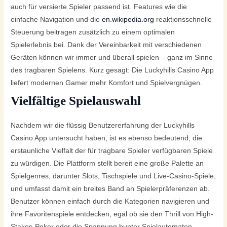
auch für versierte Spieler passend ist. Features wie die
einfache Navigation und die
en.wikipedia.org
reaktionsschnelle
Steuerung beitragen zusätzlich zu einem optimalen
Spielerlebnis bei. Dank der Vereinbarkeit mit verschiedenen
Geräten können wir immer und überall spielen – ganz im Sinne
des tragbaren Spielens. Kurz gesagt: Die Luckyhills Casino App
liefert modernen Gamer mehr Komfort und Spielvergnügen.
Vielfältige Spielauswahl
Nachdem wir die flüssig Benutzererfahrung der Luckyhills
Casino App untersucht haben, ist es ebenso bedeutend, die
erstaunliche Vielfalt der für tragbare Spieler verfügbaren Spiele
zu würdigen. Die Plattform stellt bereit eine große Palette an
Spielgenres, darunter Slots, Tischspiele und Live-Casino-Spiele,
und umfasst damit ein breites Band an Spielerpräferenzen ab.
Benutzer können einfach durch die Kategorien navigieren und
ihre Favoritenspiele entdecken, egal ob sie den Thrill von High-
Stakes-Poker oder die Spannung bunter Spielautomaten