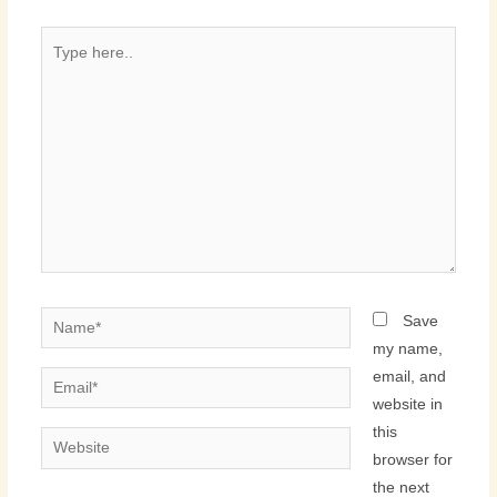
Type
here..
Name*
Save
my name,
email, and
Email*
website in
this
Website
browser for
the next