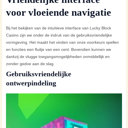
voor vloeiende navigatie
Bij het bekijken van de intuïtieve interface van Lucky Block
Casino zijn we onder de indruk van de gebruiksvriendelijke
vormgeving. Het maakt het vinden van onze voorkeurs spellen
en functies een fluitje van een cent. Bovendien kunnen we
dankzij de vlugge toegangsmogelijkheden onmiddellijk en
zonder gedoe aan de slag.
Gebruiksvriendelijke
ontwerpindeling