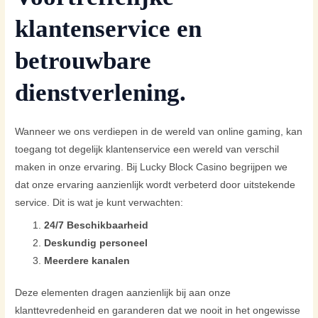
klantenservice en
betrouwbare
dienstverlening.
Wanneer we ons verdiepen in de wereld van online gaming, kan
toegang tot degelijk klantenservice een wereld van verschil
maken in onze ervaring. Bij Lucky Block Casino begrijpen we
dat onze ervaring aanzienlijk wordt verbeterd door uitstekende
service. Dit is wat je kunt verwachten:
24/7 Beschikbaarheid
Deskundig personeel
Meerdere kanalen
Deze elementen dragen aanzienlijk bij aan onze
klanttevredenheid en garanderen dat we nooit in het ongewisse