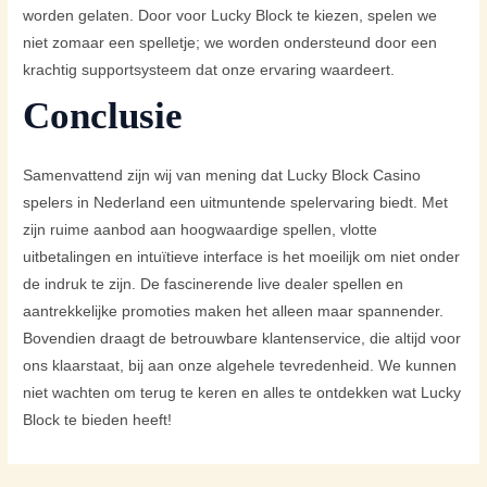
worden gelaten. Door voor Lucky Block te kiezen, spelen we
niet zomaar een spelletje; we worden ondersteund door een
krachtig supportsysteem dat onze ervaring waardeert.
Conclusie
Samenvattend zijn wij van mening dat Lucky Block Casino
spelers in Nederland een uitmuntende spelervaring biedt. Met
zijn ruime aanbod aan hoogwaardige spellen, vlotte
uitbetalingen en intuïtieve interface is het moeilijk om niet onder
de indruk te zijn. De fascinerende live dealer spellen en
aantrekkelijke promoties maken het alleen maar spannender.
Bovendien draagt de betrouwbare klantenservice, die altijd voor
ons klaarstaat, bij aan onze algehele tevredenheid. We kunnen
niet wachten om terug te keren en alles te ontdekken wat Lucky
Block te bieden heeft!