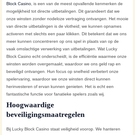
Block Casino
, is een van de meest opvallende kenmerken de
mogelijkheid tot directe uitbetalingen. Dit garandeert dat we
onze winsten zonder nodeloze vertraging ontvangen. Het mooie
van directe uitbetalingen is de vlotheid; we kunnen opnames
activeren met slechts een paar klikken. Dit betekent dat we ons
meer kunnen concentreren op ons spel in plaats van op de
vaak omslachtige verwerking van uitbetalingen. Wat Lucky
Block Casino echt onderscheidt, is de efficiëntie waarmee onze
winsten worden overgemaakt, waardoor we ons geld rap en
beveiligd ontvangen. Hun focus op snelheid verbetert onze
spelervaring, waardoor we onze winsten direct kunnen
herinvesteren of ervan kunnen genieten. Het is echt een
fantastische functie voor fanatieke spelers zoals wij.
Hoogwaardige
beveiligingsmaatregelen
Bij Lucky Block Casino staat veiligheid voorop. We hanteren