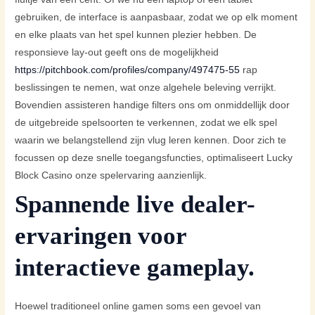
gebruiken, de interface is aanpasbaar, zodat we op elk moment
en elke plaats van het spel kunnen plezier hebben. De
responsieve lay-out geeft ons de mogelijkheid
https://pitchbook.com/profiles/company/497475-55
rap
beslissingen te nemen, wat onze algehele beleving verrijkt.
Bovendien assisteren handige filters ons om onmiddellijk door
de uitgebreide spelsoorten te verkennen, zodat we elk spel
waarin we belangstellend zijn vlug leren kennen. Door zich te
focussen op deze snelle toegangsfuncties, optimaliseert Lucky
Block Casino onze spelervaring aanzienlijk.
Spannende live dealer-
ervaringen voor
interactieve gameplay.
Hoewel traditioneel online gamen soms een gevoel van