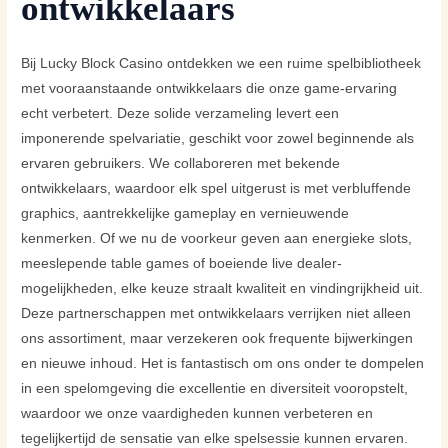
ontwikkelaars
Bij Lucky Block Casino ontdekken we een ruime spelbibliotheek
met vooraanstaande ontwikkelaars die onze game-ervaring
echt verbetert. Deze solide verzameling levert een
imponerende spelvariatie, geschikt voor zowel beginnende als
ervaren gebruikers. We collaboreren met bekende
ontwikkelaars, waardoor elk spel uitgerust is met verbluffende
graphics, aantrekkelijke gameplay en vernieuwende
kenmerken. Of we nu de voorkeur geven aan energieke slots,
meeslepende table games of boeiende live dealer-
mogelijkheden, elke keuze straalt kwaliteit en vindingrijkheid uit.
Deze partnerschappen met ontwikkelaars verrijken niet alleen
ons assortiment, maar verzekeren ook frequente bijwerkingen
en nieuwe inhoud. Het is fantastisch om ons onder te dompelen
in een spelomgeving die excellentie en diversiteit vooropstelt,
waardoor we onze vaardigheden kunnen verbeteren en
tegelijkertijd de sensatie van elke spelsessie kunnen ervaren.