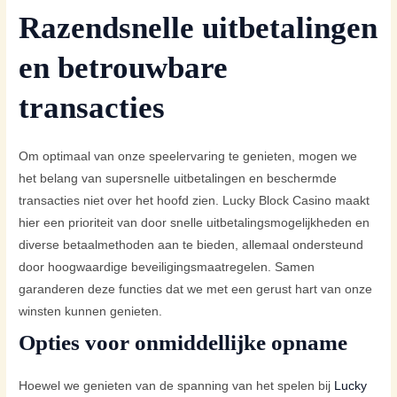
Razendsnelle uitbetalingen
en betrouwbare
transacties
Om optimaal van onze speelervaring te genieten, mogen we
het belang van supersnelle uitbetalingen en beschermde
transacties niet over het hoofd zien. Lucky Block Casino maakt
hier een prioriteit van door snelle uitbetalingsmogelijkheden en
diverse betaalmethoden aan te bieden, allemaal ondersteund
door hoogwaardige beveiligingsmaatregelen. Samen
garanderen deze functies dat we met een gerust hart van onze
winsten kunnen genieten.
Opties voor onmiddellijke opname
Hoewel we genieten van de spanning van het spelen bij
Lucky