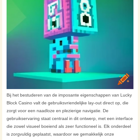
Bij het bestuderen van de imposante eigenschappen van Lucky
Block Casino valt de gebruiksvriendelijke lay-out direct op, die
zorgt voor een naadloze en plezierige navigatie. De
gebruikservaring staat centraal in dit ontwerp, met een interface
die zowel visueel boeiend als zeer functioneel is. Elk onderdeel
is zorgvuldig geplaatst, waardoor we gemakkelijk onze