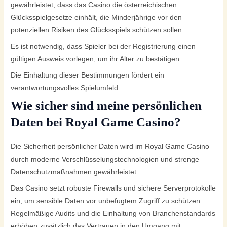
gewährleistet, dass das Casino die österreichischen
Glücksspielgesetze einhält, die Minderjährige vor den
potenziellen Risiken des Glücksspiels schützen sollen.
Es ist notwendig, dass Spieler bei der Registrierung einen
gültigen Ausweis vorlegen, um ihr Alter zu bestätigen.
Die Einhaltung dieser Bestimmungen fördert ein
verantwortungsvolles Spielumfeld.
Wie sicher sind meine persönlichen
Daten bei Royal Game Casino?
Die Sicherheit persönlicher Daten wird im Royal Game Casino
durch moderne Verschlüsselungstechnologien und strenge
Datenschutzmaßnahmen gewährleistet.
Das Casino setzt robuste Firewalls und sichere Serverprotokolle
ein, um sensible Daten vor unbefugtem Zugriff zu schützen.
Regelmäßige Audits und die Einhaltung von Branchenstandards
erhöhen zusätzlich das Vertrauen in den Umgang mit