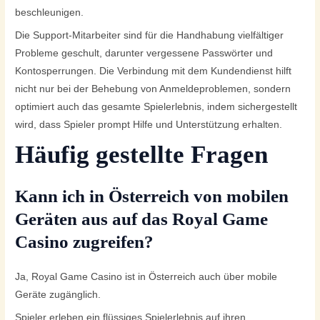
beschleunigen.
Die Support-Mitarbeiter sind für die Handhabung vielfältiger
Probleme geschult, darunter vergessene Passwörter und
Kontosperrungen. Die Verbindung mit dem Kundendienst hilft
nicht nur bei der Behebung von Anmeldeproblemen, sondern
optimiert auch das gesamte Spielerlebnis, indem sichergestellt
wird, dass Spieler prompt Hilfe und Unterstützung erhalten.
Häufig gestellte Fragen
Kann ich in Österreich von mobilen
Geräten aus auf das Royal Game
Casino zugreifen?
Ja, Royal Game Casino ist in Österreich auch über mobile
Geräte zugänglich.
Spieler erleben ein flüssiges Spielerlebnis auf ihren