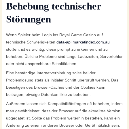
Behebung technischer
Störungen
Wenn Spieler beim Login ins Royal Game Casino auf
technische Schwierigkeiten
data-api.marketindex.com.au
stoßen, ist es wichtig, diese prompt zu erkennen und zu
beheben. Übliche Probleme sind lange Ladezeiten, Serverfehler
oder nicht ansprechbare Schaltflächen.
Eine beständige Internetverbindung sollte bei der
Problemlösung stets als initialer Schritt überprüft werden. Das
Beseitigen des Browser-Caches und der Cookies kann
beitragen, etwaige Datenkonflikte zu beheben.
Außerdem lassen sich Kompatibilitätsfragen oft beheben, indem
man gewährleistet, dass der Browser auf die aktuellste Version
upgedatet ist. Sollte das Problem weiterhin bestehen, kann ein
Änderung zu einem anderen Browser oder Gerät nützlich sein.