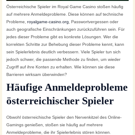
Österreichische Spieler im Royal Game Casino stoßen häufig
auf mehrere Anmeldeprobleme. Diese können auf technische
Probleme,
royalgame-casino.org
, Passwortvergessen oder
auch geografische Einschränkungen zurückzuführen sein. Für
jedes dieser Probleme gibt es konkrete Lösungen. Wer die
korrekten Schritte zur Behebung dieser Probleme kennt, kann
sein Spielerlebnis deutlich verbessern. Viele Spieler tun sich
jedoch schwer, die passende Methode zu finden, um wieder
Zugriff auf ihre Konten zu erhalten. Wie können sie diese
Barrieren wirksam überwinden?
Häufige Anmeldeprobleme
österreichischer Spieler
Obwohl österreichische Spieler den Nervenkitzel des Online-
Gamings genießen, stoßen sie häufig auf mehrere
Anmeldeprobleme, die ihr Spielerlebnis stören können.