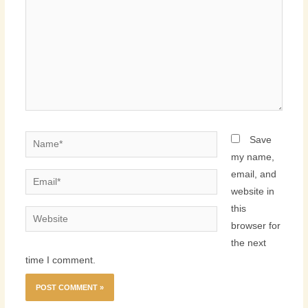
Name*
Save
my name,
email, and
Email*
website in
this
Website
browser for
the next
time I comment.