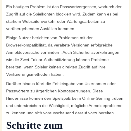
Ein häufiges Problem ist das Passwortvergessen, wodurch der
Zugriff auf die Spielkonten blockiert wird. Zudem kann es bei
starkem Webseitenverkehr oder Wartungsarbeiten zu
vorübergehenden Ausfällen kommen.
Einige Nutzer berichten von Problemen mit der
Browserkompatibilität, da veraltete Versionen erfolgreiche
Anmeldeversuche verhindern. Auch Sicherheitsvorkehrungen
wie die Zwei-Faktor-Authentifizierung können Probleme
bereiten, wenn Spieler keinen direkten Zugriff auf ihre
Verifizierungsmethoden haben.
Darüber hinaus führt die Fehleingabe von Usernamen oder
Passwörtern zu ärgerlichen Kontosperrungen. Diese
Hindernisse können den Spielspaß beim Online-Gaming trüben
und unterstreichen die Wichtigkeit, mögliche Anmeldeprobleme
zu kennen und sich vorausschauend darauf vorzubereiten.
Schritte zum