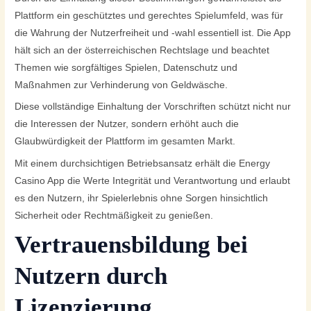
Plattform ein geschütztes und gerechtes Spielumfeld, was für
die Wahrung der Nutzerfreiheit und -wahl essentiell ist. Die App
hält sich an der österreichischen Rechtslage und beachtet
Themen wie sorgfältiges Spielen, Datenschutz und
Maßnahmen zur Verhinderung von Geldwäsche.
Diese vollständige Einhaltung der Vorschriften schützt nicht nur
die Interessen der Nutzer, sondern erhöht auch die
Glaubwürdigkeit der Plattform im gesamten Markt.
Mit einem durchsichtigen Betriebsansatz erhält die Energy
Casino App die Werte Integrität und Verantwortung und erlaubt
es den Nutzern, ihr Spielerlebnis ohne Sorgen hinsichtlich
Sicherheit oder Rechtmäßigkeit zu genießen.
Vertrauensbildung bei
Nutzern durch
Lizenzierung