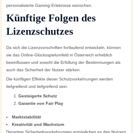
personalisierte Gaming-Erlebnisse wünschen.
Künftige Folgen des
Lizenzschutzes
Da sich die Lizenzvorschriften fortlaufend entwickeln, können
sie das Online-Glücksspielumfeld in Österreich erheblich
beeinflussen und sowohl die Erfüllung der Bestimmungen als
auch das Sicherheit der Nutzer stärken.
Die künftigen Effekte dieser Schutzvorkehrungen werden
tiefgreifend und tiefgreifend sein:
Gesteigerte Schutz
Garantie von Fair Play
Marktstabilität
Kreativität und Wachstum
Derartige Sicherheitsvorkehrungen ermöglichen es den Nutzern