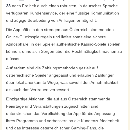
38
nach Freiheit durch einen robusten, in deutscher Sprache
verfügbaren Kundenservice, der eine flüssige Kommunikation
und zügige Bearbeitung von Anfragen ermöglicht.
Die App hält ein den strengen aus Österreich stammenden
Online-Glücksspielregeln und liefert somit eine sichere
Atmosphäre, in der Spieler authentische Kasino-Spiele spielen
können, ohne sich Sorgen über die Rechtmäßigkeit machen zu
müssen.
Außerdem sind die Zahlungsmethoden gezielt auf
österreichische Spieler angepasst und erlauben Zahlungen
über lokal anerkannte Wege, was sowohl den Annehmlichkeit
als auch das Vertrauen verbessert.
Einzigartige Aktionen, die auf aus Österreich stammende
Feiertage und Veranstaltungen zugeschnitten sind,
unterstreichen das Verpflichtung der App für die Anpassung
ihres Programms und verbessern so die Kundenzufriedenheit
und das Interesse österreichischer Gaming-Fans, die