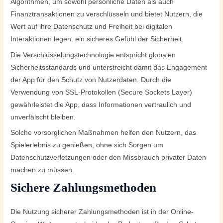
Algorithmen, um sowohl persönliche Daten als auch
Finanztransaktionen zu verschlüsseln und bietet Nutzern, die
Wert auf ihre Datenschutz und Freiheit bei digitalen
Interaktionen legen, ein sicheres Gefühl der Sicherheit.
Die Verschlüsselungstechnologie entspricht globalen
Sicherheitsstandards und unterstreicht damit das Engagement
der App für den Schutz von Nutzerdaten. Durch die
Verwendung von SSL-Protokollen (Secure Sockets Layer)
gewährleistet die App, dass Informationen vertraulich und
unverfälscht bleiben.
Solche vorsorglichen Maßnahmen helfen den Nutzern, das
Spielerlebnis zu genießen, ohne sich Sorgen um
Datenschutzverletzungen oder den Missbrauch privater Daten
machen zu müssen.
Sichere Zahlungsmethoden
Die Nutzung sicherer Zahlungsmethoden ist in der Online-