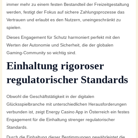
immer mehr zu einem festen Bestandteil der Freizeitgestaltung
werden, festigt der Fokus auf sichere Zahlungsprozesse das
Vertrauen und erlaubt es den Nutzern, uneingeschränkt zu
spielen.
Dieses Engagement für Schutz harmoniert perfekt mit den
Werten der Autonomie und Sicherheit, die der globalen
Gaming-Community so wichtig sind.
Einhaltung rigoroser
regulatorischer Standards
Obwohl die Geschäftstätigkeit in der digitalen
Glücksspielbranche mit unterschiedlichen Herausforderungen
verbunden ist, zeigt Energy Casino App in Österreich ein festes
Engagement für die Einhaltung strenger regulatorischer
Standards.
Durch die Einhaltung dieser Bestimmungen gewährleistet die