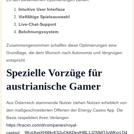
Intuitive User Interface
Vielfältige Spieleauswahl
Live-Chat-Support
Belohnungssystem
Zusammengenommen schaffen diese Optimierungen eine
Grundlage, die dem Wunsch nach Autonomie und Vergnügen
entspricht.
Spezielle Vorzüge für
austrianische Gamer
Aus Österreich stammende Nutzer ziehen Nutzen erheblich von
den maßgeschneiderten Offerten der Energy Casino App. Die
Basis respektiert ihren Verlangen
https://tracxn.com/d/companies/royal-
casino/__9KvUhgjXHWkrKS2uQkKDpvlHBL1JZNMOJyWKyrLD4