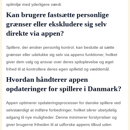
spilmiljø med yderligere værdi.
Kan brugere fastsætte personlige
grænser eller ekskludere sig selv
direkte via appen?
Spillere, der ønsker personlig kontrol, kan beslutte at sætte
grænser eller udelukke sig selv via appens funktioner, hvilket
giver dem valg og ansvar over deres spiloplevelse og øget
frihed til at kontrollere deres egen spilletid og væddemål.
Hvordan håndterer appen
opdateringer for spillere i Danmark?
Appen optimerer opdateringsprocesser for danske spillere ved
selvstændigt at indføre forbedringer, hvilket sikrer ubetydelig
adgang til nye muligheder. Denne minimerer forstyrrelser og
giver brugerne friheden til at udforske appens tilbud uden