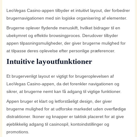
LeoVegas Casino-appen tilbyder et intuitivt layout, der forbedrer
brugernavigationen med sin logiske organisering af elementer.
Brugerne oplever flydende menuskift, hvilket bidrager til en
ubekymret og effektiv browsingproces. Derudover tilbyder
appen tilpasningsmuligheder, der giver brugerne mulighed for
at tilpasse deres oplevelse efter personlige præferencer.
Intuitive layoutfunktioner
Et brugervenligt layout er vigtigt for brugeroplevelsen af
LeoVegas Casino-appen, da det forenkler navigationen og
sikrer, at brugerne nemt kan få adgang til vigtige funktioner.
Appen bruger et klart og letforståeligt design, der giver
brugerne mulighed for at udforske markedet uden overflødige
distraktioner. Ikoner og knapper er taktisk placeret for at give
øjeblikkelig adgang til casinospil, kontoindstillinger og
promotions.