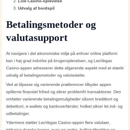
Live Casino-oplevelse
Udvalg af bordspil
Betalingsmetoder og
valutasupport
At navigere i det økonomiske miljø på enhver online platform
kan i høj grad indvirke på brugeroplevelsen, og LeoVegas
Casino-appen adresserer dette afgørende aspekt med et stærkt
udvalg af betalingsmetoder og valutastøtte.
Ved at tilpasse sig varierende præferencer tilbyder appen
spillerne finansiel frihed og sikrer problemfri transaktioner. Den
omfatter varierende betalingsmuligheder såsom kreditkort og
debetkort, e-wallets og bankoverførsler, hvilket sikrer let ind- og
udbetalinger.
Ydermere støtter LeoVegas Casino-appen flere valutaer,
inklusive danske kroner, euro og andre, hvilket tiltrækker en