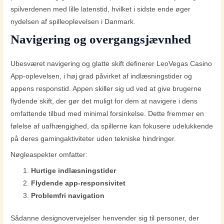
spilverdenen med lille latenstid, hvilket i sidste ende øger
nydelsen af spilleoplevelsen i Danmark.
Navigering og overgangsjævnhed
Ubesværet navigering og glatte skift definerer LeoVegas Casino
App-oplevelsen, i høj grad påvirket af indlæsningstider og
appens responstid. Appen skiller sig ud ved at give brugerne
flydende skift, der gør det muligt for dem at navigere i dens
omfattende tilbud med minimal forsinkelse. Dette fremmer en
følelse af uafhængighed, da spillerne kan fokusere udelukkende
på deres gamingaktiviteter uden tekniske hindringer.
Nøgleaspekter omfatter:
Hurtige indlæsningstider
Flydende app-responsivitet
Problemfri navigation
Sådanne designovervejelser henvender sig til personer, der