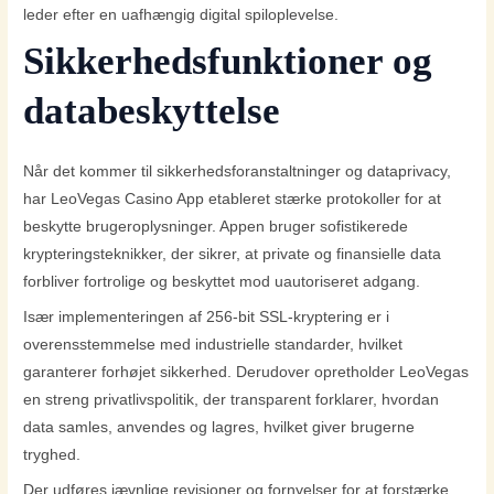
leder efter en uafhængig digital spiloplevelse.
Sikkerhedsfunktioner og
databeskyttelse
Når det kommer til sikkerhedsforanstaltninger og dataprivacy,
har LeoVegas Casino App etableret stærke protokoller for at
beskytte brugeroplysninger. Appen bruger sofistikerede
krypteringsteknikker, der sikrer, at private og finansielle data
forbliver fortrolige og beskyttet mod uautoriseret adgang.
Især implementeringen af 256-bit SSL-kryptering er i
overensstemmelse med industrielle standarder, hvilket
garanterer forhøjet sikkerhed. Derudover opretholder LeoVegas
en streng privatlivspolitik, der transparent forklarer, hvordan
data samles, anvendes og lagres, hvilket giver brugerne
tryghed.
Der udføres jævnlige revisioner og fornyelser for at forstærke