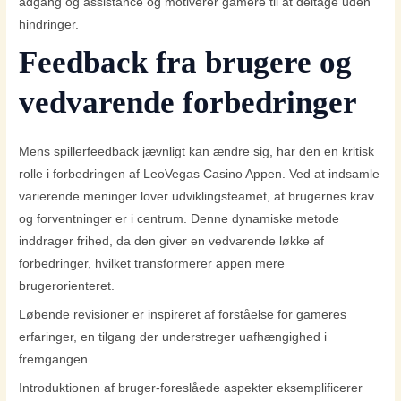
adgang og assistance og motiverer gamere til at deltage uden
hindringer.
Feedback fra brugere og
vedvarende forbedringer
Mens spillerfeedback jævnligt kan ændre sig, har den en kritisk
rolle i forbedringen af LeoVegas Casino Appen. Ved at indsamle
varierende meninger lover udviklingsteamet, at brugernes krav
og forventninger er i centrum. Denne dynamiske metode
inddrager frihed, da den giver en vedvarende løkke af
forbedringer, hvilket transformerer appen mere
brugerorienteret.
Løbende revisioner er inspireret af forståelse for gameres
erfaringer, en tilgang der understreger uafhængighed i
fremgangen.
Introduktionen af bruger-foreslåede aspekter eksemplificerer