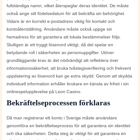
fullständiga namn, vilket återspeglar deras identitet. De måste
också ange sitt födelsedatum för att bekräfta sin behörighet.
Vidare är en korrekt e-postadress viktig för kontakt och
kontoåterställning. Användare måste också uppge sin
hemadress för att garantera att lokala bestämmelser följs.
Slutligen är ett tryggt lösenord viktigt, då det spelar en
betydande roll i säkerheten av personuppgifter. Utöver
grundläggande krav är det nödvändigt att reflektera över
informationssäkerhet; att bruka tvåstegsverifiering och frekvent
uppdatering av lösenord kan ge extra skydd. Genom att skydda
individuell information erhåller brukare en känsla av frihet i sin
onlinespelupplevelse på Leon Casino.
Bekräftelseprocessen förklaras
Då man registrerar ett konto i Sverige måste användare
genomföra en bekräftelseprocess för att garantera sin identitet
och öka säkerheten. Detta steg är viktigt för att garantera en