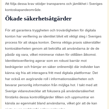
Att följa dessa krav stödjer transparens och jämlikhet i Sveriges
kontoskapandeområde.
Ökade säkerhetsåtgärder
För att garantera tryggheten och trovärdigheten för digitala
konton har verifiering av identitet blivit ett viktigt steg i Sveriges
process för att skapa konton. Denna viktiga praxis säkerställer
kontosäkerheten genom att bekräfta att användarna är de de
påstår sig vara, vilket minimerar risken för otillåten åtkomst.
Identitetsverifiering agerar som en robust barriär mot
bedrägerier och främjar en säker onlinemiljö där individer kan
känna sig fria att interagera fritt med digitala plattformar. Det
har också en avgörande roll i informationssäkerheten och
bevarar personlig information från möjliga hot. I takt med att
Sverige vidareutvecklar att fokusera på användarsäkerhet
förstärks dessa kontrollåtgärder tilliten och uppmuntrar en
känsla av egenmakt bland användarna, vilket gör att de kan