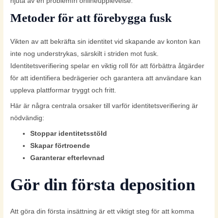
njuta av en problemfri onlineupplevelse.
Metoder för att förebygga fusk
Vikten av att bekräfta sin identitet vid skapande av konton kan
inte nog understrykas, särskilt i striden mot fusk.
Identitetsverifiering spelar en viktig roll för att förbättra åtgärder
för att identifiera bedrägerier och garantera att användare kan
uppleva plattformar tryggt och fritt.
Här är några centrala orsaker till varför identitetsverifiering är
nödvändig:
Stoppar identitetsstöld
Skapar förtroende
Garanterar efterlevnad
Gör din första deposition
Att göra din första insättning är ett viktigt steg för att komma