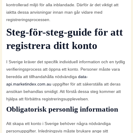
kontrollerad miljö för alla inblandade. Därför är det viktigt att
iaktta dessa anvisningar innan man går vidare med
registreringsprocessen.
Steg-för-steg-guide för att
registrera ditt konto
I Sverige kräver det specifik individuell information och en tydlig
verifieringsprocess att öppna ett konto. Personer måste vara
beredda att tillhandahålla nödvändiga
data-
api.marketindex.com.au
uppgifter för att säkerställa att deras
ansökan behandlas smidigt. Att förstå dessa steg kommer att
hjälpa att förbättra registreringsupplevelsen.
Obligatorisk personlig information
Att skapa ett konto i Sverige behöver några nödvändiga
personuppgifter. Inledningsvis måste brukare ange sitt