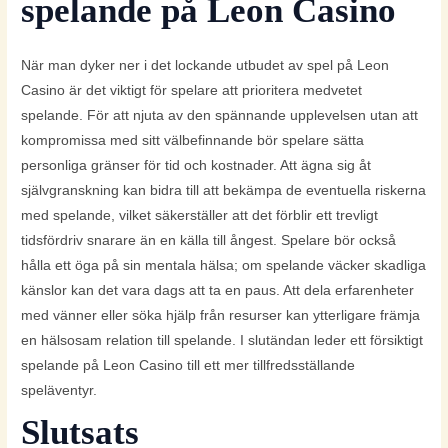
spelande på Leon Casino
När man dyker ner i det lockande utbudet av spel på Leon
Casino är det viktigt för spelare att prioritera medvetet
spelande. För att njuta av den spännande upplevelsen utan att
kompromissa med sitt välbefinnande bör spelare sätta
personliga gränser för tid och kostnader. Att ägna sig åt
självgranskning kan bidra till att bekämpa de eventuella riskerna
med spelande, vilket säkerställer att det förblir ett trevligt
tidsfördriv snarare än en källa till ångest. Spelare bör också
hålla ett öga på sin mentala hälsa; om spelande väcker skadliga
känslor kan det vara dags att ta en paus. Att dela erfarenheter
med vänner eller söka hjälp från resurser kan ytterligare främja
en hälsosam relation till spelande. I slutändan leder ett försiktigt
spelande på Leon Casino till ett mer tillfredsställande
speläventyr.
Slutsats