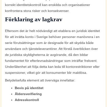
korrekt identitetskontroll kan enskilda och organisationer
konfrontera stora risker och konsekvenser.
Förklaring av lagkrav
Eftersom det är helt nödvändigt att etablera en juridisk identitet
för att inrätta konto i Sverige behöver personer manövrera i en
serie förutsättningar som är designade för att skydda både
användare och tjänsteleverantörer. Att förstå överblicken över
de juridiska skyldigheterna är avgörande, då den bildar
fundamentet för efterlevnadsändringar som inträffar frekvent.
Underlåtenhet att följa detta kan leda till kontorestriktioner eller
suspensioner, vilket gör att konsumenter blir maktlösa.
Betydelsefulla element att överväga innefattar:
Bevis på identitet
Åldersverifiering
Adresskontroll