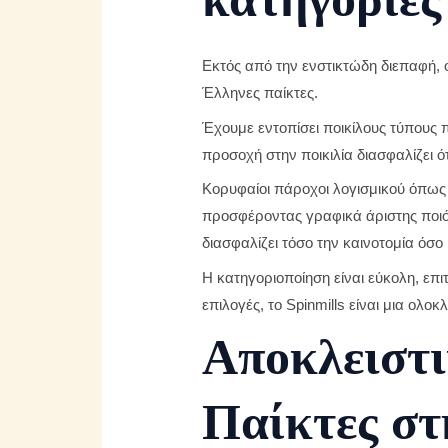
Εκτός από την ενστικτώδη διεπαφή, ο
Έλληνες παίκτες.
Έχουμε εντοπίσει ποικίλους τύπους 
προσοχή στην ποικιλία διασφαλίζει ότ
Κορυφαίοι πάροχοι λογισμικού όπως 
προσφέροντας γραφικά άριστης ποι
διασφαλίζει τόσο την καινοτομία όσο 
Η κατηγοριοποίηση είναι εύκολη, επ
επιλογές, το Spinmills είναι μια ολ
Αποκλειστι
Παίκτες στ