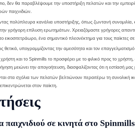
ino, δεν θα παραβλέψουμε την υποστήριξη πελατών και την εμπειρία
ρών παιχνιδιών.
τας πολύπλευρα κανάλια υποστήριξης, όπως ζωντανή συνομιλία, em
ν γρήγορη επίλυση ερωτημάτων. Χρειαζόμαστε γρήγορες απαντήσεις
το εικοσιτετράωρο, ένα σημαντικό πλεονέκτημα για τους παίκτες σε
ς θετικά, υπογραμμίζοντας την αμεσότητα και τον επαγγελματισμό
ρήστη και το Spinmills το προσφέρει με το φιλικό προς το χρήστη,
γηση μειώνει την απογοήτευση, διασφαλίζοντας ότι η εστίασή μας μ
νται στα σχόλια των πελατών βελτιώνουν περαιτέρω τη συνολική ικ
 επικεντρώνεται στον παίκτη.
τήσεις
α παιχνιδιού σε κινητά στο Spinmills