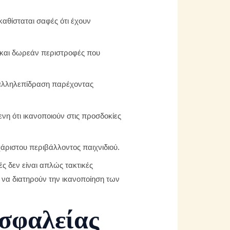
αθίσταται σαφές ότι έχουν
 και δωρεάν περιστροφές που
ν αλληλεπίδραση παρέχοντας
η ότι ικανοποιούν στις προσδοκίες
άριστου περιβάλλοντος παιχνιδιού.
ς δεν είναι απλώς τακτικές
 να διατηρούν την ικανοποίηση των
ασφαλείας