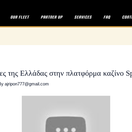
Our fleet
Partner up
Services
FAQ
Cont
τες της Ελλάδας στην πλατφόρμα καζίνο Sp
By
ajripon777@gmail.com