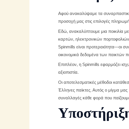
Αφού ανακαλύψαμε τα συναρπαστικά 
προσοχή μας στις επιλογές πληρωμής
Εδώ, ανακαλύπτουμε μια ποικιλία μ
καρτών, ηλεκτρονικών πορτοφολιών 
Spinmills είναι προτεραιότητα—οι 
οικονομικά δεδομένα των παικτών 
Επιπλέον, η Spinmills εφαρμόζει ισ
αξιοπιστία.
Οι αποτελεσματικές μέθοδοι κατάθεσ
Έλληνες παίκτες. Αυτός ο μίγμα μα
συναλλαγές κάθε φορά που παίζουμ
Υποστήριξη