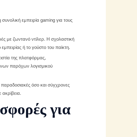
η συνολική εμπειρία gaming για τους
ρές με ζωντανό ντίλερ. Η σχολαστική
 εμπειρίας ή το γούστο του παίκτη.
πιστία της πλατφόρμας,
μένων παρόχων λογισμικού
ο παραδοσιακές όσο και σύγχρονες
 ακρίβεια.
σφορές για