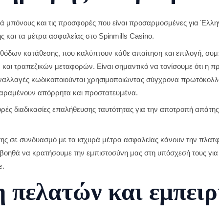
μπόνους και τις προσφορές που είναι προσαρμοσμένες για Έλλην
 και τα μέτρα ασφαλείας στο Spinmills Casino.
εθόδων κατάθεσης, που καλύπτουν κάθε απαίτηση και επιλογή, σ
και τραπεζικών μεταφορών. Είναι σημαντικό να τονίσουμε ότι η
συναλλαγές κωδικοποιούνται χρησιμοποιώντας σύγχρονα πρωτόκολλα
παραμένουν απόρρητα και προστατευμένα.
χυρές διαδικασίες επαλήθευσης ταυτότητας για την αποτροπή απάτη
ης σε συνδυασμό με τα ισχυρά μέτρα ασφαλείας κάνουν την πλατφό
ς βοηθά να κρατήσουμε την εμπιστοσύνη μας στη υπόσχεσή τους γι
ε.
 πελατών και εμπειρ