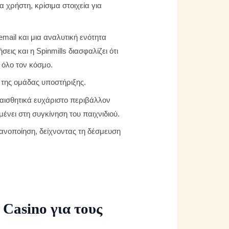
 χρήστη, κρίσιμα στοιχεία για
ail και μια αναλυτική ενότητα
 και η Spinmills διασφαλίζει ότι
 όλο τον κόσμο.
 της ομάδας υποστήριξης.
 αισθητικά ευχάριστο περιβάλλον
ένει στη συγκίνηση του παιχνιδιού.
ανοποίηση, δείχνοντας τη δέσμευση
 Casino για τους