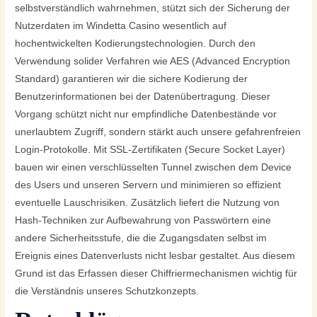
selbstverständlich wahrnehmen, stützt sich der Sicherung der
Nutzerdaten im Windetta Casino wesentlich auf
hochentwickelten Kodierungstechnologien. Durch den
Verwendung solider Verfahren wie AES (Advanced Encryption
Standard) garantieren wir die sichere Kodierung der
Benutzerinformationen bei der Datenübertragung. Dieser
Vorgang schützt nicht nur empfindliche Datenbestände vor
unerlaubtem Zugriff, sondern stärkt auch unsere gefahrenfreien
Login-Protokolle. Mit SSL-Zertifikaten (Secure Socket Layer)
bauen wir einen verschlüsselten Tunnel zwischen dem Device
des Users und unseren Servern und minimieren so effizient
eventuelle Lauschrisiken. Zusätzlich liefert die Nutzung von
Hash-Techniken zur Aufbewahrung von Passwörtern eine
andere Sicherheitsstufe, die die Zugangsdaten selbst im
Ereignis eines Datenverlusts nicht lesbar gestaltet. Aus diesem
Grund ist das Erfassen dieser Chiffriermechanismen wichtig für
die Verständnis unseres Schutzkonzepts.