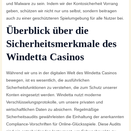
und Malware zu sein. Indem wir der Kontosicherheit Vorrang
geben, schützen wir nicht nur uns selbst, sondern beitragen
auch zu einer geschützteren Spielumgebung für alle Nutzer bei.
Überblick über die
Sicherheitsmerkmale des
Windetta Casinos
Während wir uns in der digitalen Welt des Windetta Casinos
bewegen, ist es wesentlich, die ausführlichen
Sicherheitsfunktionen zu verstehen, die zum Schutz unserer
Konten eingesetzt werden. Windetta nutzt moderne
Verschlüsselungsprotokolle, um unsere privaten und
wirtschaftlichen Daten zu absichern. Regelmäßige
Sicherheitsaudits gewährleisten die Einhaltung der anerkannten
Compliance-Vorschriften für Online-Glücksspiele. Diese Audits