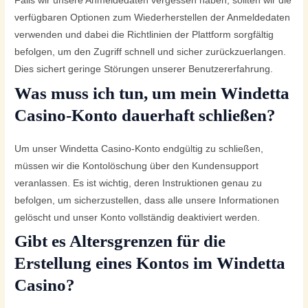
Falls wir unsere Anmeldedaten vergessen haben, sollten wir die
verfügbaren Optionen zum Wiederherstellen der Anmeldedaten
verwenden und dabei die Richtlinien der Plattform sorgfältig
befolgen, um den Zugriff schnell und sicher zurückzuerlangen.
Dies sichert geringe Störungen unserer Benutzererfahrung.
Was muss ich tun, um mein Windetta
Casino-Konto dauerhaft schließen?
Um unser Windetta Casino-Konto endgültig zu schließen,
müssen wir die Kontolöschung über den Kundensupport
veranlassen. Es ist wichtig, deren Instruktionen genau zu
befolgen, um sicherzustellen, dass alle unsere Informationen
gelöscht und unser Konto vollständig deaktiviert werden.
Gibt es Altersgrenzen für die
Erstellung eines Kontos im Windetta
Casino?