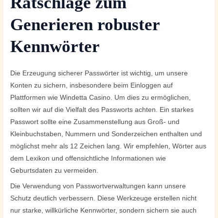
Ratschläge zum
Generieren robuster
Kennwörter
Die Erzeugung sicherer Passwörter ist wichtig, um unsere
Konten zu sichern, insbesondere beim Einloggen auf
Plattformen wie Windetta Casino. Um dies zu ermöglichen,
sollten wir auf die Vielfalt des Passworts achten. Ein starkes
Passwort sollte eine Zusammenstellung aus Groß- und
Kleinbuchstaben, Nummern und Sonderzeichen enthalten und
möglichst mehr als 12 Zeichen lang. Wir empfehlen, Wörter aus
dem Lexikon und offensichtliche Informationen wie
Geburtsdaten zu vermeiden.
Die Verwendung von Passwortverwaltungen kann unsere
Schutz deutlich verbessern. Diese Werkzeuge erstellen nicht
nur starke, willkürliche Kennwörter, sondern sichern sie auch