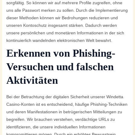
sorgfältig. So können wir auf mehrere Profile zugreifen, ohne
uns alle Passwort merken zu sollen. Durch die Implementierung
dieser Methoden können wir Bedrohungen reduzieren und
unseren Kontoschutz insgesamt stärken. Dadurch werden
unsere persönlichen und monetären Informationen in der sich
kontinuierlich wandelnden elektronischen Welt bewahrt.
Erkennen von Phishing-
Versuchen und falschen
Aktivitäten
Bei der Betrachtung der digitalen Sicherheit unserer Windetta
Casino-Konten ist es entscheidend, häufige Phishing-Techniken
und deren Manifestationen in betrügerischen Mitteilungen zu
begreifen. Wir brauchen verstehen, verdächtige URLs zu
identifizieren, die unsere individuellen Informationen
kompromittieren mögen. Durch ein erhöhtes Bewusstsein