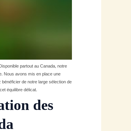
 Disponible partout au Canada, notre
ble. Nous avons mis en place une
 bénéficier de notre large sélection de
 équilibre délicat.
ation des
ada