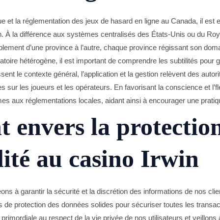
e et la réglementation des jeux de hasard en ligne au Canada, il est e
. À la différence aux systèmes centralisés des États-Unis ou du Roy
ablement d’une province à l’autre, chaque province régissant son dom
oire hétérogène, il est important de comprendre les subtilités pour gar
ssent le contexte général, l’application et la gestion relèvent des autori
s sur les joueurs et les opérateurs. En favorisant la conscience et l’f
rmes aux réglementations locales, aidant ainsi à encourager une prati
envers la protection
lité au casino Irwin
s à garantir la sécurité et la discrétion des informations de nos clie
de protection des données solides pour sécuriser toutes les transac
imordiale au respect de la vie privée de nos utilisateurs et veillons 