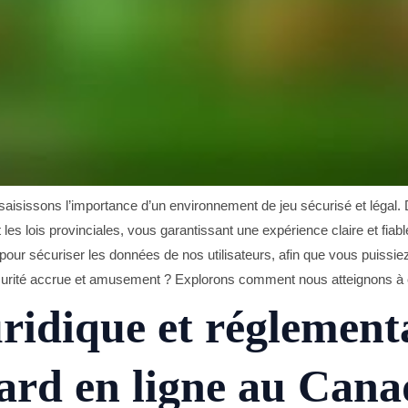
saisissons l’importance d’un environnement de jeu sécurisé et légal.
es lois provinciales, vous garantissant une expérience claire et fia
our sécuriser les données de nos utilisateurs, afin que vous puissiez
rité accrue et amusement ? Explorons comment nous atteignons à cet
ridique et réglement
sard en ligne au Can