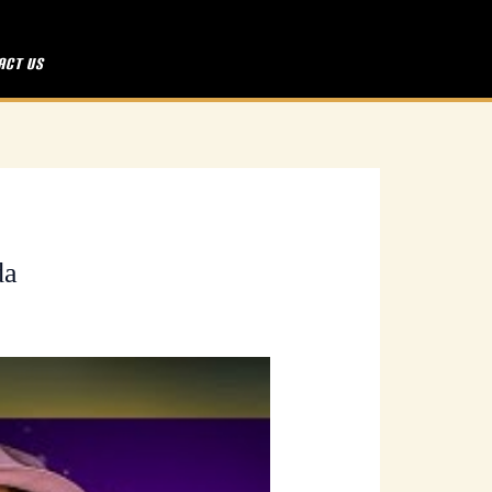
act Us
da