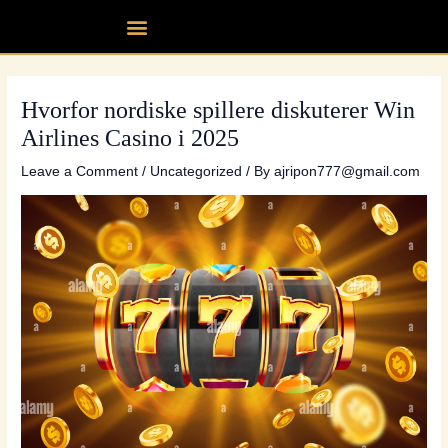
Skip
Post
Menu
Our fleet
Partner up
Contact Us
to
navigation
content
Hvorfor nordiske spillere diskuterer Win
Airlines Casino i 2025
Leave a Comment
/
Uncategorized
/ By
ajripon777@gmail.com