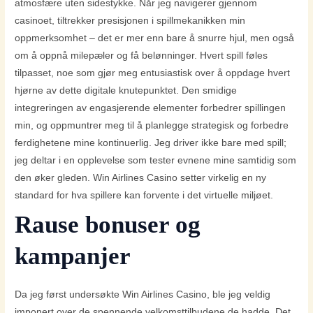
atmosfære uten sidestykke. Når jeg navigerer gjennom
casinoet, tiltrekker presisjonen i spillmekanikken min
oppmerksomhet – det er mer enn bare å snurre hjul, men også
om å oppnå milepæler og få belønninger. Hvert spill føles
tilpasset, noe som gjør meg entusiastisk over å oppdage hvert
hjørne av dette digitale knutepunktet. Den smidige
integreringen av engasjerende elementer forbedrer spillingen
min, og oppmuntrer meg til å planlegge strategisk og forbedre
ferdighetene mine kontinuerlig. Jeg driver ikke bare med spill;
jeg deltar i en opplevelse som tester evnene mine samtidig som
den øker gleden. Win Airlines Casino setter virkelig en ny
standard for hva spillere kan forvente i det virtuelle miljøet.
Rause bonuser og
kampanjer
Da jeg først undersøkte Win Airlines Casino, ble jeg veldig
imponert over de spennende velkomsttilbudene de hadde. Det