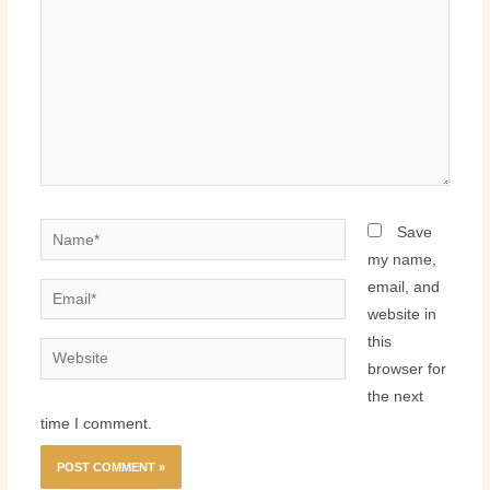
Name*
Save
my name,
email, and
Email*
website in
this
Website
browser for
the next
time I comment.