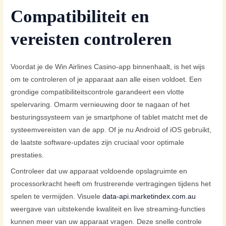
Compatibiliteit en
vereisten controleren
Voordat je de Win Airlines Casino-app binnenhaalt, is het wijs
om te controleren of je apparaat aan alle eisen voldoet. Een
grondige compatibiliteitscontrole garandeert een vlotte
spelervaring. Omarm vernieuwing door te nagaan of het
besturingssysteem van je smartphone of tablet matcht met de
systeemvereisten van de app. Of je nu Android of iOS gebruikt,
de laatste software-updates zijn cruciaal voor optimale
prestaties.
Controleer dat uw apparaat voldoende opslagruimte en
processorkracht heeft om frustrerende vertragingen tijdens het
spelen te vermijden. Visuele
data-api.marketindex.com.au
weergave van uitstekende kwaliteit en live streaming-functies
kunnen meer van uw apparaat vragen. Deze snelle controle