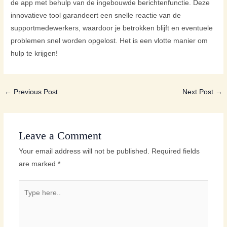
de app met behulp van de ingebouwde berichtenfunctie. Deze
innovatieve tool garandeert een snelle reactie van de
supportmedewerkers, waardoor je betrokken blijft en eventuele
problemen snel worden opgelost. Het is een vlotte manier om
hulp te krijgen!
←
Previous Post
Next Post
→
Leave a Comment
Your email address will not be published.
Required fields
are marked
*
Type
here..