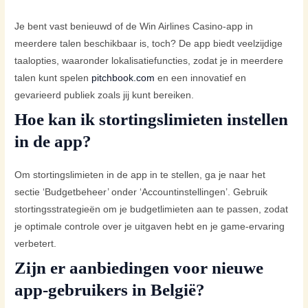
Je bent vast benieuwd of de Win Airlines Casino-app in
meerdere talen beschikbaar is, toch? De app biedt veelzijdige
taalopties, waaronder lokalisatiefuncties, zodat je in meerdere
talen kunt spelen
pitchbook.com
en een innovatief en
gevarieerd publiek zoals jij kunt bereiken.
Hoe kan ik stortingslimieten instellen
in de app?
Om stortingslimieten in de app in te stellen, ga je naar het
sectie ‘Budgetbeheer’ onder ‘Accountinstellingen’. Gebruik
stortingsstrategieën om je budgetlimieten aan te passen, zodat
je optimale controle over je uitgaven hebt en je game-ervaring
verbetert.
Zijn er aanbiedingen voor nieuwe
app-gebruikers in België?