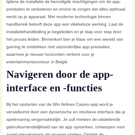
tijdens de installatie de benodigde machtigingen om de app-
prestaties te verbeteren en ervoor te zorgen dat alles optimaal
werkt op je apparaat. Met moderne technologie binnen
handbereik belooft deze app een vlekkeloze werking. Laat de
installatiehandleiding je begeleiden en je stap voor stap door
het proces leiden. Binnenkort ben je klaar om een wereld van
gaming te ontdekken met uitzonderlijke app-prestaties,
waarmee je nieuwe horizonten verkent voor je
entertainmentavontuur in België.
Navigeren door de app-
interface en -functies
Bij het opstarten van de Win Airlines Casino-app word je
verwelkomd door een dynamische en intuïtieve interface die je
spelervaring vergemakkelijkt. Je zult meteen de uitstekende
gebruiksvriendelijkheid van de app opmerken, ontworpen voor
zowel nieuwkomers als ervaren spelers. Ontdek de