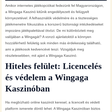
Amikor internetes játékopciókat fedezünk fel Magyarországon,
a Wingaga Kaszinó kitűnik engedélyezett és felügyelt
környezetével. A felhasználók védelmére és a tisztességes
játékmenetre fókuszálva a korszerű biztonsági intézkedéseket
impozáns játékpalettával ötvözi. De mi különbözteti meg
valójában a Wingagát? A vonzó ajánlatoktól a könnyen
hozzáférhető felületig sok minden más érdekesség található,
ami a játékosok kedvencévé teszi. Vizsgáljuk meg
részletesebben, mit ajánl a Wingaga Kaszinó.
Hiteles felület: Licencelés
és védelem a Wingaga
Kaszinóban
Ha megbízható online kaszinót keresel, a licencelt és védett
platform ismerete döntő lehet. A Wingaga Kaszinóban biztos