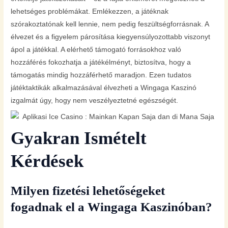
lehetséges problémákat. Emlékezzen, a játéknak
szórakoztatónak kell lennie, nem pedig feszültségforrásnak. A
élvezet és a figyelem párosítása kiegyensúlyozottabb viszonyt
ápol a játékkal. A elérhető támogató forrásokhoz való
hozzáférés fokozhatja a játékélményt, biztosítva, hogy a
támogatás mindig hozzáférhető maradjon. Ezen tudatos
játéktaktikák alkalmazásával élvezheti a Wingaga Kaszinó
izgalmát úgy, hogy nem veszélyeztetné egészségét.
Gyakran Ismételt
Kérdések
Milyen fizetési lehetőségeket
fogadnak el a Wingaga Kaszinóban?