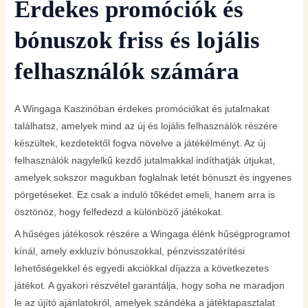
Érdekes promóciók és
bónuszok friss és lojális
felhasználók számára
A Wingaga Kaszinóban érdekes promóciókat és jutalmakat
találhatsz, amelyek mind az új és lojális felhasználók részére
készültek, kezdetektől fogva növelve a játékélményt. Az új
felhasználók nagylelkű kezdő jutalmakkal indíthatják útjukat,
amelyek sokszor magukban foglalnak letét bónuszt és ingyenes
pörgetéseket. Ez csak a induló tőkédet emeli, hanem arra is
ösztönöz, hogy felfedezd a különböző játékokat.
A hűséges játékosok részére a Wingaga élénk hűségprogramot
kínál, amely exkluzív bónuszokkal, pénzvisszatérítési
lehetőségekkel és egyedi akciókkal díjazza a következetes
játékot. A gyakori részvétel garantálja, hogy soha ne maradjon
le az újító ajánlatokról, amelyek szándéka a játéktapasztalat