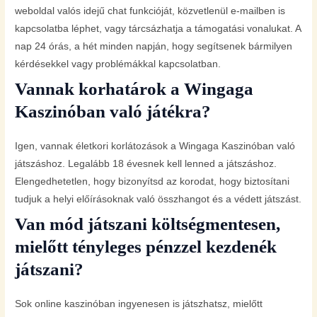
weboldal valós idejű chat funkcióját, közvetlenül e-mailben is
kapcsolatba léphet, vagy tárcsázhatja a támogatási vonalukat. A
nap 24 órás, a hét minden napján, hogy segítsenek bármilyen
kérdésekkel vagy problémákkal kapcsolatban.
Vannak korhatárok a Wingaga
Kaszinóban való játékra?
Igen, vannak életkori korlátozások a Wingaga Kaszinóban való
játszáshoz. Legalább 18 évesnek kell lenned a játszáshoz.
Elengedhetetlen, hogy bizonyítsd az korodat, hogy biztosítani
tudjuk a helyi előírásoknak való összhangot és a védett játszást.
Van mód játszani költségmentesen,
mielőtt tényleges pénzzel kezdenék
játszani?
Sok online kaszinóban ingyenesen is játszhatsz, mielőtt